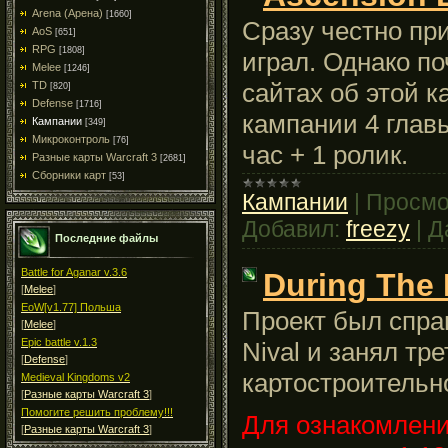
Arena (Арена)
[1660]
Сразу честно при
AoS
[651]
RPG
[1808]
играл. Однако п
Melee
[1246]
сайтах об этой к
TD
[820]
Defense
[1716]
кампании 4 главы
Кампании
[349]
Микроконтроль
[76]
час + 1 ролик.
Разные карты Warcraft 3
[2681]
Сборники карт
[53]
Кампании
|
Просмо
Добавил:
freezy
|
Д
Последние файлы
Battle for Aganar v.3.6
During The 
[
Melee
]
EoW[v1.77] Польша
Проект был спра
[
Melee
]
Epic battle v.1.3
Nival и занял тр
[
Defense
]
картостроительн
Medieval Kingdoms v2
[
Разные карты Warcraft 3
]
Помогите решить проблему!!!
Для ознакомлени
[
Разные карты Warcraft 3
]