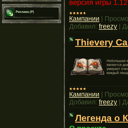
версия игры 1.12
Реклама (Р)
Кампании
|
Просмо
Добавил:
freezy
|
Д
Thievery Ca
Небольшая к
является дов
умирает оче
каждый ланд
Кампании
|
Просмо
Добавил:
freezy
|
Д
Легенда о К