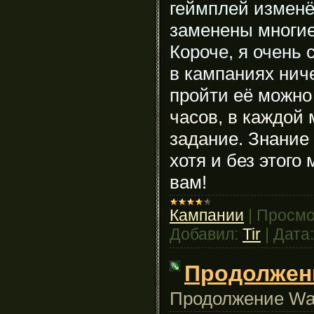
геймплей изменё
заменены многие
Ко
роче, я очень
в кампаниях ниче
пройти её мож
но
часов, в каждой 
зада
ние. Знание
хотя и без этого
вам!
Кампании
|
Просмо
Добавил:
Tir
|
Дата:
Продолжени
Продолжение War