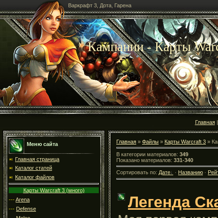
Варкрафт 3, Дота, Гарена
Кампании - Карты Warc
Главная
Главная
»
Файлы
»
Карты Warcraft 3
» Ка
Меню сайта
В категории материалов:
349
Главная страница
Показано материалов:
331-340
Каталог статей
Сортировать по:
Дате
·
Названию
·
Рей
Каталог файлов
Карты Warcraft 3 (много)
Легенда Ск
---
Arena
---
Defense
---
Melee