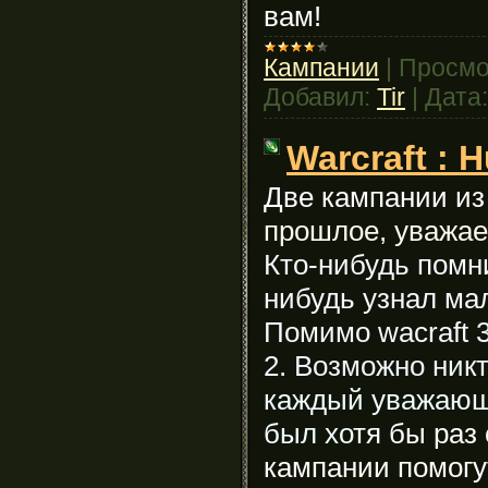
вам!
Кампании
|
Просмо
Добавил:
Tir
|
Дата:
Warcraft : 
Две кампании из 
прошлое, уважа
Кто-нибудь помни
нибудь узнал ма
Помимо wacraf
t 
2. Возможно никт
каждый уважающ
был хо
тя бы раз 
кампании помогу