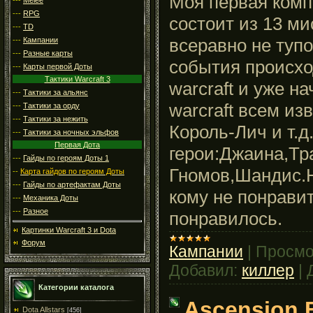
Моя первая комп
---
RPG
состоит из 13 м
---
TD
всеравно не туп
---
Кампании
---
Разные карты
события происхо
---
Карты первой Доты
Тактики Warcraft 3
warcraft и уже н
---
Тактики за альянс
warcraft всем из
---
Тактики за орду
---
Тактики за нежить
Король-Лич и т.
---
Тактики за ночных эльфов
Первая Дота
герои:Джаина,Тр
---
Гайды по героям Доты 1
Гномов,Шандис.
--
Карта гайдов по героям Доты
---
Гайды по артефактам Доты
кому не понравит
---
Механика Доты
---
Разное
понравилось.
Картинки Warcraft 3 и Dota
Форум
Кампании
|
Просмо
Добавил:
киллер
|
Категории каталога
Ascension B
Dota Allstars
[456]