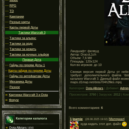
---
RPG
---
TD
---
Кампании
---
Разные карты
---
Карты первой Доты
Тактики Warcraft 3
---
Тактики за альянс
---
Тактики за орду
---
Тактики за нежить
Ландшафт: фелвуд
Автор: DracoL1ch
---
Тактики за ночных эльфов
Объем: 7,6 Мб
Первая Дота
Площадь: 120x124
Кол-во игроков: до 10
---
Гайды по героям Доты 1
--
Карта гайдов по героям Доты
Свежая версия первой Доты от небез
требует дополнительного файла 'dot
---
Гайды по артефактам Доты
каталоге Warcraft 3. Данный файл можн
---
Механика Доты
maps.d1map.net/dota704h2files.mpq
---
Разное
Категория:
Dota Allstars
| Добавил:
Admin
Просмотров:
3760
| Загрузок:
2012
| Ком
Картинки Warcraft 3 и Dota
Форум
Всего комментариев:
6
Категории каталога
1
learnie
[
Материал
]
(28.08.2025 19:02)
куда кидать этот доп. файл
Dota Allstars
[456]