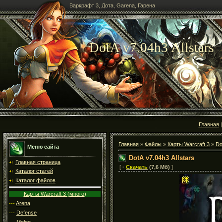
Варкрафт 3, Дота, Garena, Гарена
DotA v7.04h3 Allstars
Главная
Главная
»
Файлы
»
Карты Warcraft 3
»
Do
Меню сайта
DotA v7.04h3 Allstars
Главная страница
[
·
Скачать
(7,6 Мб)
]
Каталог статей
Каталог файлов
Карты Warcraft 3 (много)
---
Arena
---
Defense
---
Melee