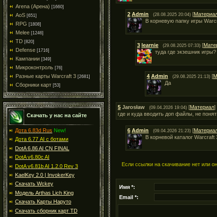
Arena (Арена)
[1660]
2
Admin
[
Материа
(28.08.2025 20:04)
AoS
[651]
В корневую папку игры Warcraf
RPG
[1808]
Melee
[1246]
TD
[820]
3
learnie
[
Мате
(29.08.2025 07:33)
Defense
[1716]
туда где экзешник игры?
Кампании
[349]
Микроконтроль
[76]
4
Admin
[
М
Разные карты Warcraft 3
(29.08.2025 21:13)
[2681]
Да
Сборники карт
[53]
5
Jarosław
[
Материал
]
(09.04.2026 19:04)
где и куда вводить доп файлы, не понят
Скачать у нас на сайте
6
Admin
[
Материа
Дота 6.83d Rus
New!
(09.04.2026 21:23)
В корневой каталог Warcraft 
Дота 6.77 AI с ботами
DotA 6.86 AI CN FINAL
DotA v6.80c AI
Если ссылки на скачивание нет или о
DotA v6.81b AI 1.2.0 Rev 3
KaelKey 2.0 | InvokerKey
Скачать Wckey
Имя *:
Модель Arthas Lich King
Email *:
Скачать Карты Наруто
Скачать сборник карт TD