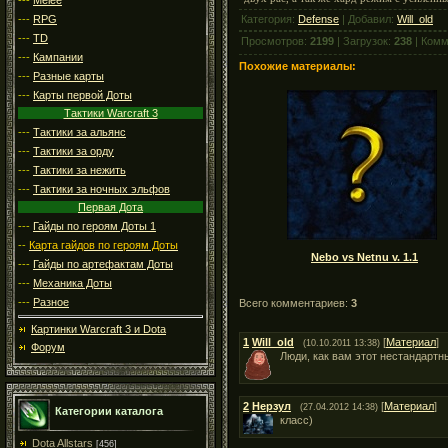
---
RPG
Категория:
Defense
| Добавил:
Will_old
---
TD
Просмотров:
2199
| Загрузок:
238
| Комм
---
Кампании
Похожие материалы:
---
Разные карты
---
Карты первой Доты
Тактики Warcraft 3
---
Тактики за альянс
---
Тактики за орду
---
Тактики за нежить
---
Тактики за ночных эльфов
Первая Дота
---
Гайды по героям Доты 1
--
Карта гайдов по героям Доты
Nebo vs Netnu v. 1.1
---
Гайды по артефактам Доты
---
Механика Доты
---
Разное
Всего комментариев:
3
Картинки Warcraft 3 и Dota
1
Will_old
[
Материал
]
(10.10.2011 13:38)
Форум
Люди, как вам этот нестандартн
2
Нерзул
[
Материал
]
(27.04.2012 14:38)
Категории каталога
класс)
Dota Allstars
[456]