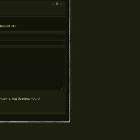
0
правим это