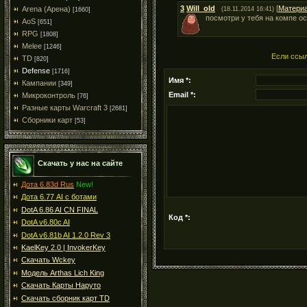
3
Will_old
[
Матери
Arena (Арена)
(18.11.2014 16:41)
[1660]
посмотри у тебя на компе ос
AoS
[651]
RPG
[1808]
Melee
[1246]
Если ссыл
TD
[820]
Defense
[1716]
Имя *:
Кампании
[349]
Email *:
Микроконтроль
[76]
Разные карты Warcraft 3
[2681]
Сборники карт
[53]
Скачать у нас на сайте
Дота 6.83d Rus
New!
Дота 6.77 AI с ботами
DotA 6.86 AI CN FINAL
Код *:
DotA v6.80c AI
DotA v6.81b AI 1.2.0 Rev 3
KaelKey 2.0 | InvokerKey
Скачать Wckey
Модель Arthas Lich King
Скачать Карты Наруто
Скачать сборник карт TD