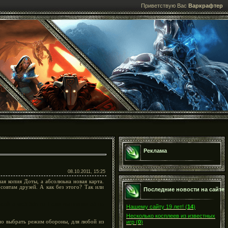
Приветствую Вас
Варкрафтер
Реклама
08.10.2011, 15:25
пая копия Доты, а абсолюьна новая карта.
совтам друзей. А как без этого? Так или
Последние новости на сайте
 сайта wc3.3dn.ru. Если вы нашли её на
Нашему сайту 19 лет!
(
14
)
Несколько косплеев из известных
жно выбрать режим обороны, для любой из
игр
(
0
)