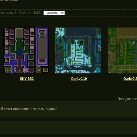
ентарии:
3
| Рейтинг:
5.0
/
1
|
SKY SS2
Darky0.19
Darky0.
Порядок вы
ый текст описания? Его всем видно?