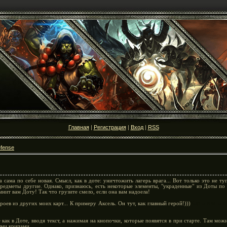
Главная
|
Регистрация
|
Вход
|
RSS
fense
 сама по себе новая. Смысл, как в доте: уничтожить лагерь врага... Вот только это не ту
редметы другие. Однако, признаюсь, есть некоторые элементы, "украденные" из Доты по 
омнит вам Доту! Так что грузите смело, если она вам надоела!
Карта взята с
роев из других моих карт... К примеру Аксель. Он тут, как главный герой!)))
как в Доте, вводя текст, а нажимая на кнопочки, которые появятся в при старте. Там мо
ыми крипами.