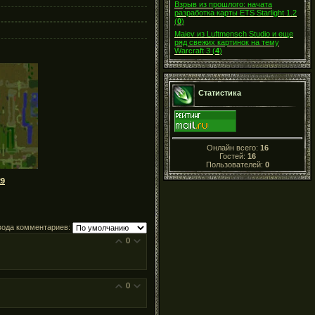
Взрыв из прошлого: начата
разработка карты ETS Starlight 1.2
(
0
)
Maiev из Luftmensch Studio и еще
ряд свежих картинок на тему
Warcraft 3
(
4
)
Статистика
Онлайн всего:
16
Гостей:
16
Пользователей:
0
29
вода комментариев:
0
0