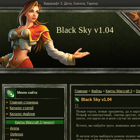
Варкрафт 3, Дота, Garena, Гарена
Black Sky v1.04
Главная
»
Файлы
»
Карты Warcraft 3
»
De
Меню сайта
Black Sky v1.04
Главная страница
[
]
Каталог статей
Новые герои, новые предметы, да и карта
Каталог файлов
Рельеф ассиметричный, скиллы другие, п
иначе, эта карта ни в коем случае не нап
Карты Warcraft 3 (много)
Кстати, вы найдёте здесь знакомых вам ге
---
Arena
другом сайте, то её нагло спёрли!
---
Defense
В начале игры выбирать режим нужно не 
двух рас, а так же хард режим с усиленн
---
Melee