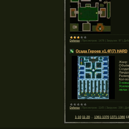
Defense
|
Просмотров:
1478
|
Загрузок:
97
|
Доб
Осада Героев v1.4F(7) HARD
Жанр: 
Объём:
Создат
Ландша
Размер
Кол-во
3 новы
Усилен
лвлах 
Defense
|
Просмотров:
1145
|
Загрузок:
336
|
До
1-10
11-20
...
1361-1370
1371-1380
1