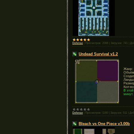
Defense
|
Просмотров:
2088
|
Загрузок:
741
|
До
Undead Survival v1.2
Жанр: 
Объём
Создат
Ландша
Размер
Кол-во
В этой
минут.
Defense
|
Просмотров:
1180
|
Загрузок:
511
|
Доб
Bleach vs One Piece v3.00b