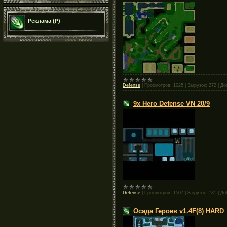
Реклама (Р)
Defense
|
Просмотров:
1025
|
Загрузок:
272
|
До
9x Hero Defense VN 20/9
Defense
|
Просмотров:
1507
|
Загрузок:
131
|
До
Осада Героев v1.4F(8) HARD