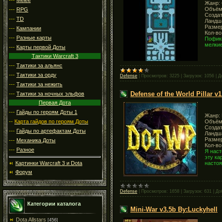
Жанр: 
Объём:
---
RPG
Создат
---
TD
Ландша
Размер
---
Кампании
Кол-во
---
Разные карты
Пофик
мелкие
---
Карты первой Доты
Тактики Warcraft 3
---
Тактики за альянс
---
Тактики за орду
Defense
|
Просмотров:
3225
|
Загрузок:
1056
|
Д
---
Тактики за нежить
Defense of the World Pillar v1
---
Тактики за ночных эльфов
Первая Дота
---
Гайды по героям Доты 1
Жанр: 
Объём
--
Карта гайдов по героям Доты
Создат
---
Гайды по артефактам Доты
Ландша
Размер
---
Механика Доты
Кол-во
---
Разное
Я наст
эту ка
настоя
Картинки Warcraft 3 и Dota
Форум
Defense
|
Просмотров:
1658
|
Загрузок:
631
|
До
Категории каталога
Mini-War v3.5b By:Luckyhell
Dota Allstars
[456]