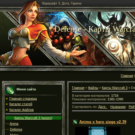
Варкрафт 3, Дота, Гарена
Defense - Карты Warcra
Главная
Главная
»
Файлы
»
Карты Warcraft 3
» De
Меню сайта
В категории материалов:
1716
Главная страница
Показано материалов:
1381-1390
Каталог статей
Сортировать по:
Дате
·
Названию
·
Рей
Каталог файлов
Карты Warcraft 3 (много)
Anime x hero siege v2.39
---
Arena
---
Defense
---
Melee