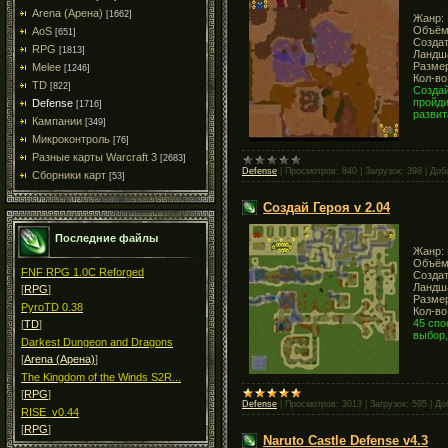
Arena (Арена)
[1662]
Жанр: 
Объём:
AoS
[651]
Создат
RPG
[1813]
Ландша
Размер
Melee
[1246]
Кол-во
TD
[822]
Создай
пройди
Defense
[1716]
развит
Кампании
[349]
Микроконтроль
[76]
Разные карты Warcraft 3
[2683]
Defense
|
Просмотров:
840
|
Загрузок:
398
|
Доб
Сборники карт
[53]
Создай Героя v 2.04
Последние файлы
Жанр: 
Объём:
FNF RPG 1.0C Reforged
Создат
Ландша
[
RPG
]
Размер
PyroTD 0.38
Кол-во
45 спо
[
TD
]
выбор,
Darkest Dungeon and Dragons
[
Arena (Арена)
]
The Kingdom of the Winds S2R...
[
RPG
]
Defense
|
Просмотров:
3013
|
Загрузок:
595
|
До
RISE_v0.44
[
RPG
]
Naruto Castle Defense v4.3