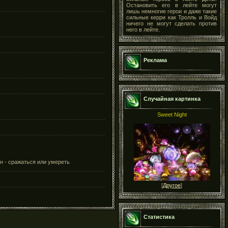
Остановить его в лейте могут
лишь немногие герои и даже такие
сильные керри как Тролль и Войд
ничего не могут сделать против
него в лейте.
Реклама
Случайная картинка
Sweet Night
н - сражаться или умереть
[
Другое
]
Статистика