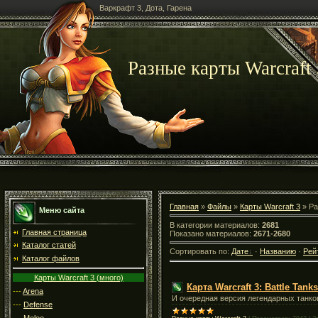
Варкрафт 3, Дота, Гарена
Разные карты Warcraft 
Главная
»
Файлы
»
Карты Warcraft 3
» Ра
Меню сайта
В категории материалов:
2681
Главная страница
Показано материалов:
2671-2680
Каталог статей
Сортировать по:
Дате
·
Названию
·
Рей
Каталог файлов
Карты Warcraft 3 (много)
Карта Warcraft 3: Battle Tanks
---
Arena
И очередная версия легендарных танков
---
Defense
---
Melee