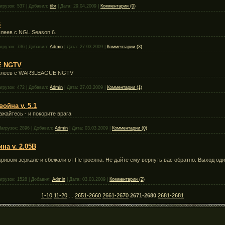
агрузок:
537
|
Добавил:
tibr
|
Дата:
29.04.2009
|
Комментарии (0)
6
леев с NGL Season 6.
агрузок:
736
|
Добавил:
Admin
|
Дата:
27.03.2009
|
Комментарии (3)
E NGTV
реплеев с WAR3LEAGUE NGTV
агрузок:
472
|
Добавил:
Admin
|
Дата:
27.03.2009
|
Комментарии (1)
война v. 5.1
ажайтесь - и покорите врага
Загрузок:
2896
|
Добавил:
Admin
|
Дата:
03.03.2009
|
Комментарии (0)
на v. 2.05B
кривом зеркале и сбежали от Петросяна. Не дайте ему вернуть вас обратно. Выход оди
агрузок:
1528
|
Добавил:
Admin
|
Дата:
03.03.2009
|
Комментарии (2)
1-10
11-20
...
2651-2660
2661-2670
2671-2680
2681-2681