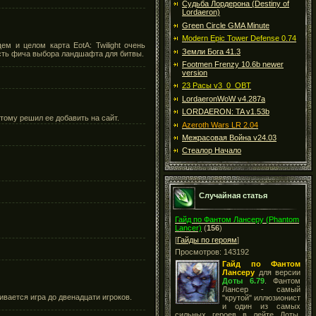
Судьба Лордерона (Destiny of
Lordaeron)
Green Circle GMA Minute
Modern Epic Tower Defense 0.74
 и целом карта EotA: Twilight очень
Земли Бога 41.3
есть фича выбора ландшафта для битвы.
Footmen Frenzy 10.6b newer
version
23 Расы v3_0_OBT
LordaeronWoW v4.287a
LORDAERON: TA v1.53b
тому решил ее добавить на сайт.
Azeroth Wars LR 2.04
Межрасовая Война v24.03
Стеалор Начало
Случайная статья
Гайд по Фантом Лансеру (Phantom
Lancer)
(
156
)
[
Гайды по героям
]
Просмотров: 143192
Гайд по Фантом
Лансеру
для версии
Доты 6.79
. Фантом
Лансер - самый
ивается игра до двенадцати игроков.
"крутой" иллюзионист
и один из самых
сильных героев в лейте Доты.