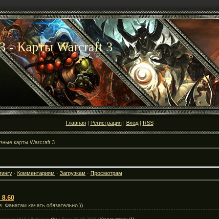
3 - Карты Warcraft 3
Главная
|
Регистрация
|
Вход
|
RSS
зные карты Warcraft 3
тингу
·
Комментариям
·
Загрузкам
·
Просмотрам
 8.60
. Фанатам качать обязательно ))