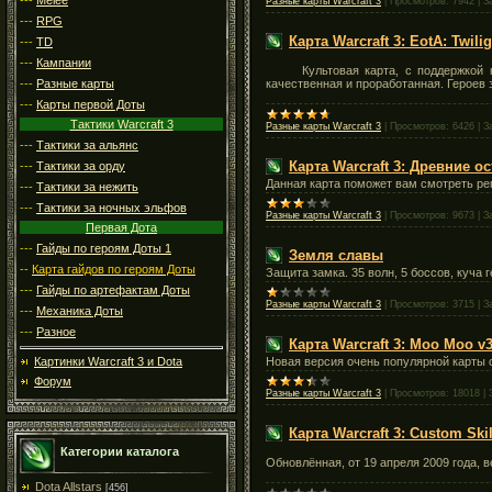
Разные карты Warcraft 3
|
Просмотров:
7942
|
З
---
RPG
Карта Warcraft 3: EotA: Twiligh
---
TD
---
Кампании
Культовая карта, с поддержкой непл
---
Разные карты
качественная и проработанная. Героев
---
Карты первой Доты
Тактики Warcraft 3
Разные карты Warcraft 3
|
Просмотров:
6426
|
З
---
Тактики за альянс
Карта Warcraft 3: Древние ос
---
Тактики за орду
Данная карта поможет вам смотреть реп
---
Тактики за нежить
---
Тактики за ночных эльфов
Разные карты Warcraft 3
|
Просмотров:
9673
|
З
Первая Дота
---
Гайды по героям Доты 1
Земля славы
--
Карта гайдов по героям Доты
Защита замка. 35 волн, 5 боссов, куча
---
Гайды по артефактам Доты
Разные карты Warcraft 3
|
Просмотров:
3715
|
З
---
Механика Доты
---
Разное
Карта Warcraft 3: Moo Moo v3
Новая версия очень популярной карты с
Картинки Warcraft 3 и Dota
Форум
Разные карты Warcraft 3
|
Просмотров:
18018
|
Карта Warcraft 3: Custom Ski
Категории каталога
Обновлённая, от 19 апреля 2009 года, 
Dota Allstars
[456]