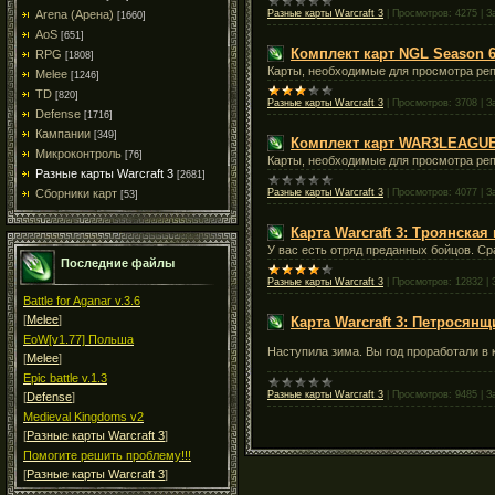
Arena (Арена)
Разные карты Warcraft 3
|
Просмотров:
4275
|
З
[1660]
AoS
[651]
Комплект карт NGL Season 
RPG
[1808]
Карты, необходимые для просмотра реп
Melee
[1246]
TD
[820]
Разные карты Warcraft 3
|
Просмотров:
3708
|
З
Defense
[1716]
Кампании
[349]
Комплект карт WAR3LEAGU
Микроконтроль
[76]
Карты, необходимые для просмотра 
Разные карты Warcraft 3
[2681]
Разные карты Warcraft 3
|
Просмотров:
4077
|
З
Сборники карт
[53]
Карта Warcraft 3: Троянская 
У вас есть отряд преданных бойцов. Ср
Последние файлы
Разные карты Warcraft 3
|
Просмотров:
12832
|
Battle for Aganar v.3.6
[
Melee
]
Карта Warcraft 3: Петросянщи
EoW[v1.77] Польша
Наступила зима. Вы год проработали в 
[
Melee
]
Epic battle v.1.3
Разные карты Warcraft 3
|
Просмотров:
9485
|
З
[
Defense
]
Medieval Kingdoms v2
[
Разные карты Warcraft 3
]
Помогите решить проблему!!!
[
Разные карты Warcraft 3
]