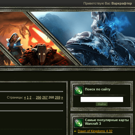
Приветствую Вас
Варкрафтер
Поиск по сайту
Страницы:
«
1
2
...
266
267
268
269
»
Самые популярные карты
Warcraft 3
Dawn of Kingdoms 4.32