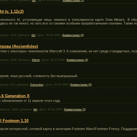
агрузок:
1518
|
Добавил:
tibr
|
Дата:
06.06.2009
|
Комментарии (1)
t (v. 1.12c2)
охого AI, уступающая лишь немного в популярности карте Dota Allstars. В общем
 здесь не так много, но зато все со своими особыми проработанными скилами. Также 
агрузок:
1152
|
Добавил:
tibr
|
Дата:
06.06.2009
|
Комментарии (4)
трова (AncientIsles)
леи с некоторых чемпионатов Warcraft 3. К сожалению, ее нет среди стандартных, поэ
агрузок:
1909
|
Добавил:
Admin
|
Дата:
26.05.2009
|
Комментарии (4)
 героев, язык русский, сложность без выигрышный.
агрузок:
923
|
Добавил:
Dansrobot
|
Дата:
19.05.2009
|
Комментарии (0)
.6 Generation X
 обновлением от 11 апреля этого года
Загрузок:
5669
|
Добавил:
tibr
|
Дата:
30.04.2009
|
Комментарии (3)
ll Footmen 1.10
версия интересной, сетевой карты в категории Footmen Wars/Footmen Frenzy. Подддерж