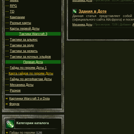
Механика Доты
| Просмотров: 11254 | Добавил:
---
RPG
Здания в Доте
---
TD
Данная статья представляет собой 
---
Кампании
(официального сайта Айсфрога) и посв
---
Разные карты
Механика Доты
| Просмотров: 7106 | Добавил:
---
Карты первой Доты
Тактики Warcraft 3
---
Тактики за альянс
---
Тактики за орду
---
Тактики за нежить
---
Тактики за ночных эльфов
Первая Дота
---
Гайды по героям Доты 1
--
Карта гайдов по героям Доты
---
Гайды по артефактам Доты
---
Механика Доты
---
Разное
Картинки Warcraft 3 и Dota
Форум
Категории каталога
Гайды по героям
[128]