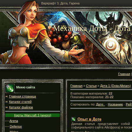
Варкрафт 3, Дота, Гарена
Механика Доты - Дота 1
Главная
Главная
»
Статьи
»
Дота 1 (Dota Allstars)
Меню сайта
В категории материалов:
22
Главная страница
Показано материалов:
21-22
Каталог статей
Сортировать по:
Дате
·
Названию
·
Рей
Каталог файлов
Карты Warcraft 3 (много)
Опыт в Доте
---
Arena
Данная статья представляет собой 
---
Defense
(официального сайта Айсфрога) и посв
---
Melee