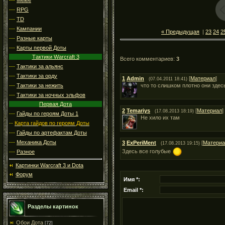
---
RPG
---
TD
---
Кампании
« Предыдущая
|
23
24
2
---
Разные карты
---
Карты первой Доты
Тактики Warcraft 3
Всего комментариев
:
3
---
Тактики за альянс
---
Тактики за орду
1
Admin
[
Материал
]
(07.04.2011 18:41)
---
Тактики за нежить
что то слишком плотно они здес
---
Тактики за ночных эльфов
Первая Дота
2
Temariys
[
Материал
]
(17.08.2013 18:19)
---
Гайды по героям Доты 1
Не хило их там
--
Карта гайдов по героям Доты
---
Гайды по артефактам Доты
---
Механика Доты
3
ExPeriMent
[
Материа
(17.08.2013 19:15)
Здесь все голубые
---
Разное
Картинки Warcraft 3 и Dota
Форум
Имя *:
Email *:
Разделы картинок
Обои Дота
[72]