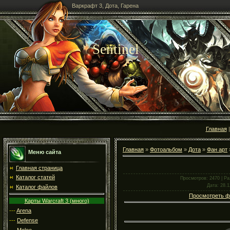
Варкрафт 3, Дота, Гарена
Sentinel
Главная
Главная
»
Фотоальбом
»
Дота
»
Фан арт
»
Меню сайта
Главная страница
Каталог статей
Просмотров
: 2470 |
Ра
Дата
: 28.
Каталог файлов
Просмотреть ф
Карты Warcraft 3 (много)
---
Arena
---
Defense
---
Melee