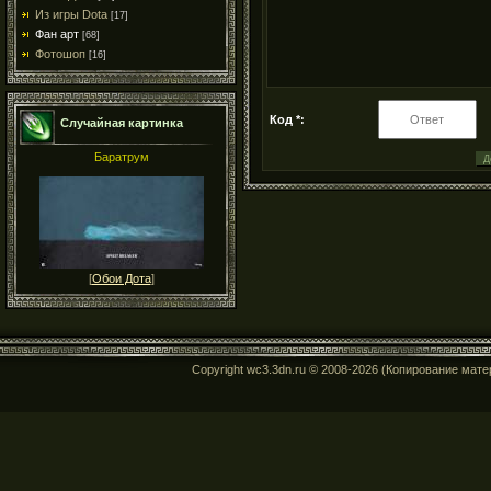
Из игры Dota
[17]
Фан арт
[68]
Фотошоп
[16]
Код *:
Случайная картинка
Баратрум
[
Обои Дота
]
Copyright wc3.3dn.ru © 2008-2026 (Копирование мат