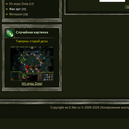
Из игры Dota
[17]
Фан арт
[68]
Фотошоп
[16]
Случайная картинка
Таверны старой доты
[
Из игры Dota
]
Copyright wc3.3dn.ru © 2008-2026 (Копирование мат