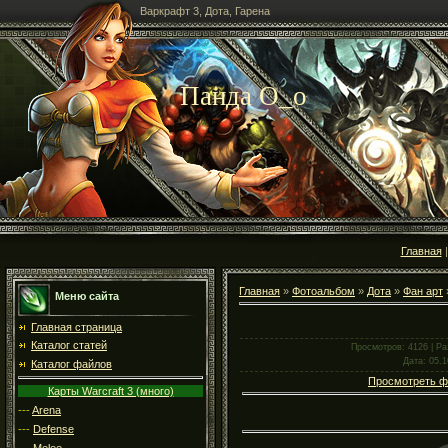
Варкрафт 3, Дота, Гарена
Панда О_о
Главная
Главная
»
Фотоальбом
»
Дота
»
Фан арт
Меню сайта
Главная страница
Каталог статей
Просмотров
: 4126 |
Ра
Дата
: 05.
Каталог файлов
Просмотреть ф
Карты Warcraft 3 (много)
---
Arena
---
Defense
---
Melee