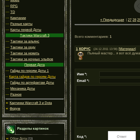
---
RPG
---
TD
---
Кампании
« Предыдущая
|
27
28
2
---
Разные карты
---
Карты первой Доты
Тактики Warcraft 3
Всего комментариев
:
1
---
Тактики за альянс
---
Тактики за орду
1
XOPYC
[
Материал
]
(24.12.2011 13:56)
---
Тактики за нежить
Пьяный мастер... я вот всё дума
---
Тактики за ночных эльфов
Первая Дота
---
Гайды по героям Доты 1
Имя *:
--
Карта гайдов по героям Доты
Email *:
---
Гайды по артефактам Доты
---
Механика Доты
---
Разное
Картинки Warcraft 3 и Dota
Форум
Разделы картинок
Код *:
Обои Дота
[72]