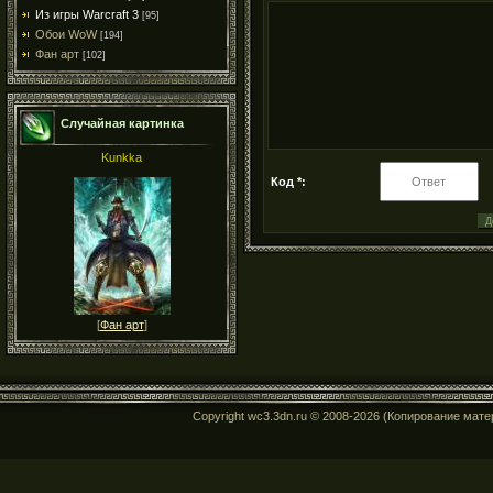
Из игры Warcraft 3
[95]
Обои WoW
[194]
Фан арт
[102]
Случайная картинка
Kunkka
Код *:
[
Фан арт
]
Copyright wc3.3dn.ru © 2008-2026 (Копирование мат