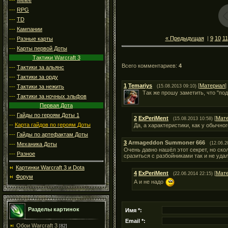
---
RPG
---
TD
---
Кампании
« Предыдущая
|
9
10
11
---
Разные карты
---
Карты первой Доты
Тактики Warcraft 3
Всего комментариев
:
4
---
Тактики за альянс
---
Тактики за орду
1
Temariys
[
Материал
]
---
Тактики за нежить
(15.08.2013 09:10)
Так же прошу заметить, что "под
---
Тактики за ночных эльфов
Первая Дота
---
Гайды по героям Доты 1
2
ExPeriMent
[
Мат
(15.08.2013 10:58)
--
Карта гайдов по героям Доты
Да, а характеристики, как у обычно
---
Гайды по артефактам Доты
3
Armageddon Summoner 666
(12.06.2
---
Механика Доты
Очень давно нашёл этот секрет, но ско
---
Разное
сразиться с разбойниками так и не уда
Картинки Warcraft 3 и Dota
4
ExPeriMent
[
Мат
(22.06.2014 22:15)
Форум
А и не надо
Разделы картинок
Имя *:
Email *:
Обои Warcraft 3
[82]