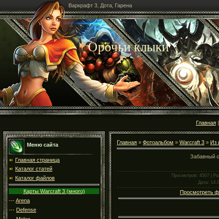
Варкрафт 3, Дота, Гарена
Орочьи клыки
Главная
Главная
»
Фотоальбом
»
Warcraft 3
»
Из 
Меню сайта
Забавный с
Главная страница
Каталог статей
Просмотров
: 4507 |
Ра
Каталог файлов
Дата
: 14.
Карты Warcraft 3 (много)
Просмотреть ф
---
Arena
---
Defense
---
Melee