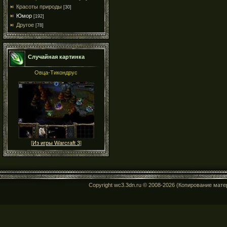
Красоты природы
[30]
Юмор
[192]
Другое
[78]
Случайная картинка
Овца-Тикондрус
[
Из игры Warcraft 3
]
Copyright wc3.3dn.ru © 2008-2026 (Копирование мат