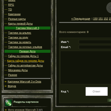
---
RPG
---
TD
---
Кампании
« Предыдущая
|
150
151
152
1
---
Разные карты
---
Карты первой Доты
Тактики Warcraft 3
Всего комментариев
:
0
---
Тактики за альянс
---
Тактики за орду
Имя *:
---
Тактики за нежить
---
Тактики за ночных эльфов
Email *:
Первая Дота
---
Гайды по героям Доты 1
--
Карта гайдов по героям Доты
---
Гайды по артефактам Доты
---
Механика Доты
---
Разное
Картинки Warcraft 3 и Dota
Форум
Код *:
Разделы картинок
Фото игроков Warcraft 3
[97]