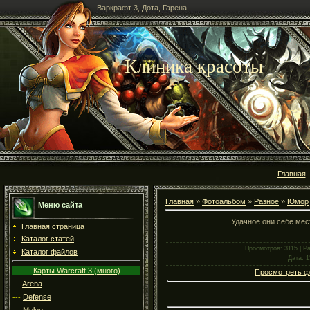
Варкрафт 3, Дота, Гарена
Клиника красоты
Главная
Главная
»
Фотоальбом
»
Разное
»
Юмор
Меню сайта
Удачное они себе мес
Главная страница
Каталог статей
Просмотров
: 3115 |
Р
Каталог файлов
Дата
: 
Карты Warcraft 3 (много)
Просмотреть ф
---
Arena
---
Defense
---
Melee