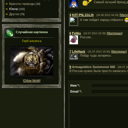
Самый лучший бренд д
Красоты природы
[30]
Юмор
[192]
Другое
[78]
4
K0T-P0L1GL0t
[
Мате
(29.08.2012 04:29)
А там пойдет народ собрался
Случайная картинка
6
Feliks
[
Материал
]
(24.07.2013 18:39)
Россия...
Герб альянса
7
LifeHack
[
Материал
]
(31.07.2013 19:30)
Пойду туда затарюсь
9
Armageddon Summoner 666
(06.07.2
В России нужно было просто написать 
[
Обои WoW
]
Имя *:
Email *: