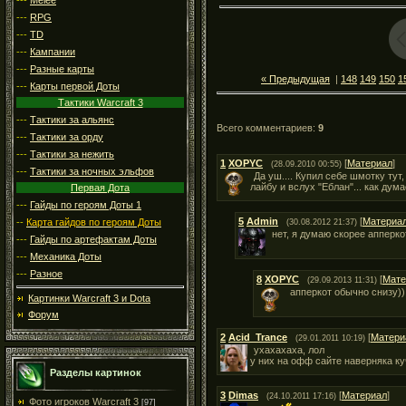
---
RPG
---
TD
---
Кампании
---
Разные карты
« Предыдущая
|
148
149
150
1
---
Карты первой Доты
Тактики Warcraft 3
---
Тактики за альянс
Всего комментариев
:
9
---
Тактики за орду
---
Тактики за нежить
1
XOPYC
[
Материал
]
(28.09.2010 00:55)
---
Тактики за ночных эльфов
Да уш.... Купил себе шмотку тут
лайбу и вслух "Еблан"... как дума
Первая Дота
---
Гайды по героям Доты 1
5
Admin
[
Материа
--
Карта гайдов по героям Доты
(30.08.2012 21:37)
нет, я думаю скорее апперко
---
Гайды по артефактам Доты
---
Механика Доты
---
Разное
8
XOPYC
[
Мате
(29.09.2013 11:31)
апперкот обычно снизу))
Картинки Warcraft 3 и Dota
Форум
2
Acid_Trance
[
Матери
(29.01.2011 10:19)
ухахахаха, лол
у них на офф сайте наверняка ку
Разделы картинок
3
Dimas
[
Материал
]
(24.10.2011 17:16)
Фото игроков Warcraft 3
[97]