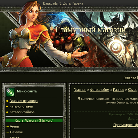
Варкрафт 3, Дота, Гарена
Гламурный магазин
Главная
Главная
»
Фотоальбом
»
Разное
»
Юмор
Меню сайта
Я конечно понимаю что престиж марки 
Главная страница
нужно было другое 
Каталог статей
Каталог файлов
Просмотров
: 3546 |
Р
Дата
: 
Карты Warcraft 3 (много)
Просмотреть ф
---
Arena
---
Defense
---
Melee