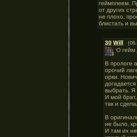
геймплеем. П
от других стр
не плохо, пр
блистать и в
30
Will
(06
О гейм
В прологе 
орочий лаг
орки. Нович
догадается 
выбрать. Я 
И мой брат
так и сдела
В оригинал
не было, к
И там их н