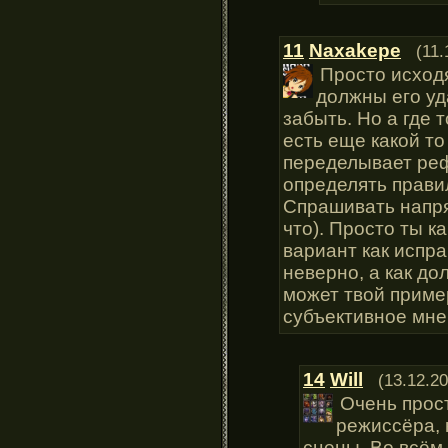
11
Naxakepe
(11.
Просто исходя
должны его уд
забыть. Но а где
есть еще какой то
переделывает реф
определять прави
Спрашивать напря
что). Просто ты 
вариант как испра
неверно, а как до
может твой пример
субъективное мн
14
Will
(13.12.20
Очень прос
режиссёра, 
сцены. Во всём