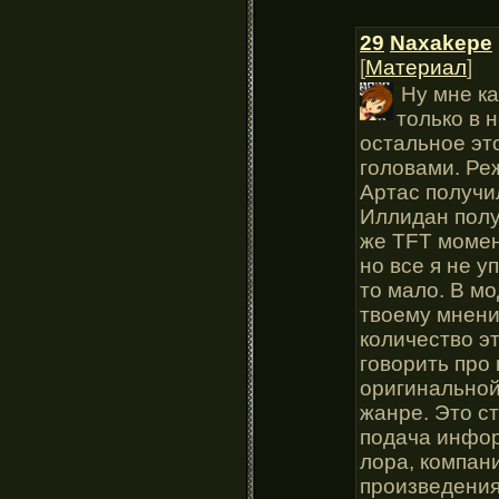
29
Naxakepe
[
Материал
]
Ну мне к
только в 
остальное эт
головами. Ре
Артас получи
Иллидан полу
же TFT момен
но все я не у
то мало. В мо
твоему мнени
количество э
говорить про
оригинальной
жанре. Это ст
подача инфор
лора, компани
произведения