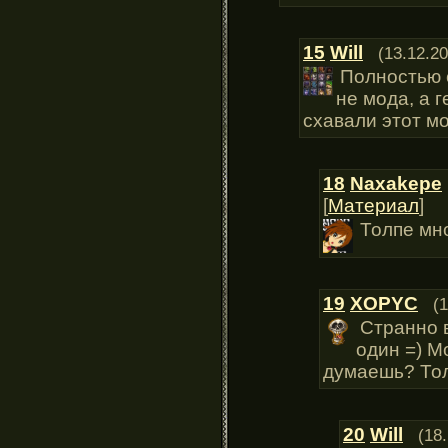
15
Will
(13.12.20
Полностью 
не мода, а 
схавали этот м
18
Naxakepe
[
Материал
]
Толпе мно
19
XOPYC
(
Странно 
один =) М
думаешь? Тол
20
Will
(18