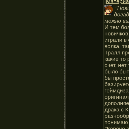
[
Материа
"Нов
догад
можно в
И тем бо
новичков
играли в 
волка, та
Тралл пр
какие то
счет, не
было быт
бы прост
базирует
геймдиза
оригинал
дополняе
драка с 
разнообр
понимаю 
"Короче 