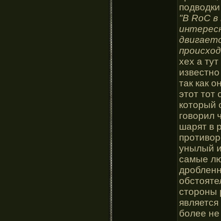
подводки 
"В RoC в
интересн
двигаетс
происход
хех а ту
известно
так как о
этот тот
который 
говорил 
шарят в 
противор
унылый и
самые лю
дробленн
обстояте
стороны 
является
более не