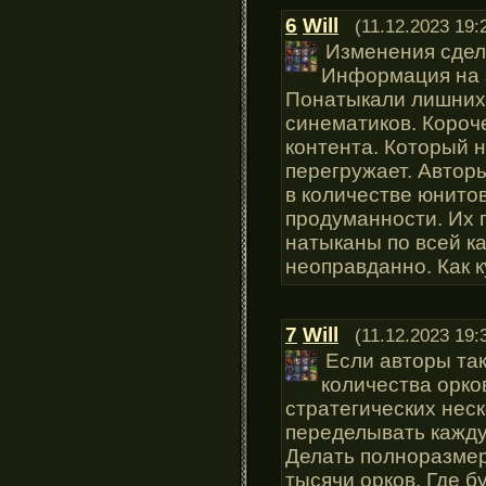
6
Will
(11.12.2023 19:
Изменения сдел
Информация на 
Понатыкали лишних
синематиков. Короч
контента. Который н
перегружает. Автор
в количестве юнитов
продуманности. Их
натыканы по всей ка
неоправданно. Как ку
7
Will
(11.12.2023 19:
Если авторы так
количества орков
стратегических неск
переделывать кажду
Делать полноразмер
тысячи орков. Где 