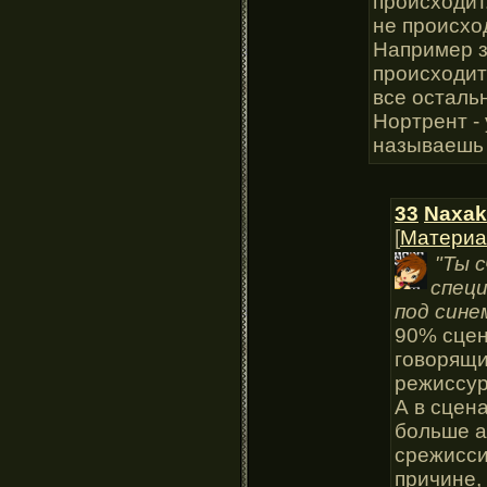
происходит.
не происхо
Например з
происходит
все осталь
Нортрент -
называешь 
33
Naxak
[
Материа
"Ты 
спец
под сине
90% сцен
говорящи
режиссур
А в сцена
больше а
срежисси
причине,