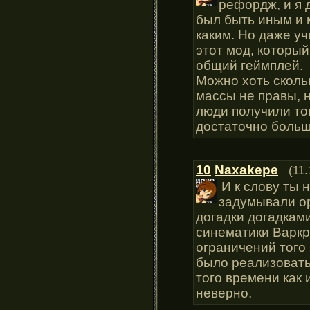
рефордж, и я 
был быть иным и 
каким. Но даже у
этот мод, который
общий геймплей.
Можно хоть сколь
массы не правы, н
люди получили тог
достаточно больш
10
Naxakepe
(11.
И к слову ты 
задумывали о
догадки догадкам
синематики Варкр
ограничений того
было реализовать
того времени как
неверно.