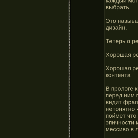
каждый мог
выбрать.
Это называ
дизайн.
Теперь о р
Хорошая ре
Хорошая ре
контента
В прологе к
перед ним 
видит фраг
непонятно 
поймёт что 
эпичности 
мессиво в л