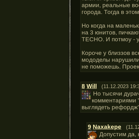
армии, реальные во
города. Тогда в это
Но когда на маленьк
на 3 юнитов, пичкаю
ТЕСНО. И потмоу - у
Короче у близзов в
мододелы нарушили 
не поможешь. Проек
8
Will
(11.12.2023 19:
Но тысячи дурач
комментариями "
выглядеть рефордж"
9
Naxakepe
(11.1
Допустим да, 