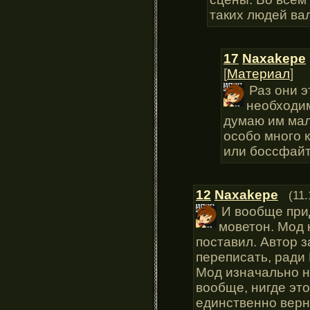
таких людей ва
17
Naxakepe
[
Материал
]
Раз они э
необходим
думаю им мал
особо много 
или боссфай
12
Naxakepe
(11.
И вообще прид
моветон. Мод н
поставил. Автор 
переписать, ради 
Мод изначально н
вообще, нигде это
единственно верн