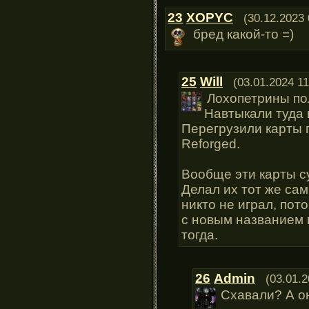
23
XOPYC
(30.12.2023 
бред какой-то =)
25
Will
(03.01.2024 11
Лохопетрины по
Навтыкали туда 
Перегрузили карты г
Reforged.
Вообще эти карты с
Делал их тот же сам
никто не играл, пот
с новым названием в
тогда.
26
Admin
(03.01.2
Схавали? А он