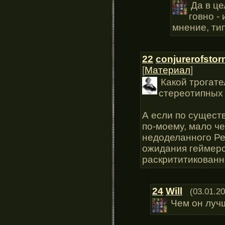
Да в це
говно -
мнение, тип
22
conjurerofsto
[
Материал
]
Какой трогат
стереотипных
А если по существ
по-моему, мало ч
недоделанного Р
ожидания геймеро
раскрититикованн
24
Will
(03.01.20
Чем он луч