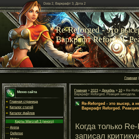
Dota 2, Варкрафт 3, Дота 2
Re-Reforged - это высе
Варкрафт Reforged. Ре
Главная
Главная
»
2023
»
Декабрь
»
10
» Re-Refor
Меню сайта
Варкрафт Reforged. Реакция кинодела.
Главная страница
Re-Reforged - это высер, а 
Каталог статей
Варкрафт Reforged. Реакция
Каталог файлов
Карты Warcraft 3 (много)
Когда только Re-
---
Arena
---
Defense
записал критику
---
Melee