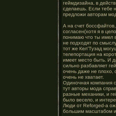
геймдизайна, в действ
сделаешь. Если тебе н
предложи авторам мо
А на счет боссфайтов,
согласен(хотя я в цело
понимаю что ты имел 
не подходят по смыслу
тот же Кел'Тузад могу
телепортация на коро
имеет место быть. И д
сильно разбавляет гей
очень даже не плохо, 
очень не хватает.
Одиночная компания с
тут авторы мода справ
разные механики, и г
было весело, и интере
Люди от Reforged-а о
большим масштабом и