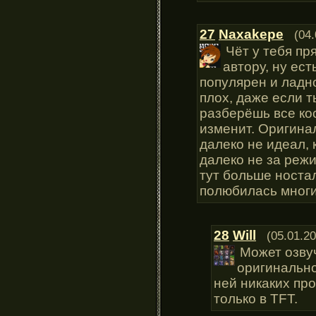
27
Naxakepe
(04
Чёт у тебя пр
автору, ну ест
популярен и ладно
плох, даже если т
разберёшь все кос
изменит. Оригинал
далеко не идеал, 
далеко не за режи
тут больше ностал
полюбилась мног
28
Will
(05.01.20
Может озву
оригинально
ней никаких пр
только в TFT.