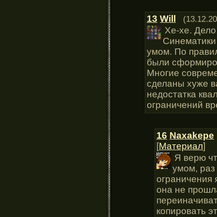
13
Will
(13.12.20
Хе-хе. Дело
Синематики 
умом. По прави
были сформиров
Многие совреме
сделаны хуже в
недостатка ква
ограничений вр
16
Naxakepe
[
Материал
]
Я верю ч
умом, раз
ограничения 
она не прошл
переиначиват
копировать э