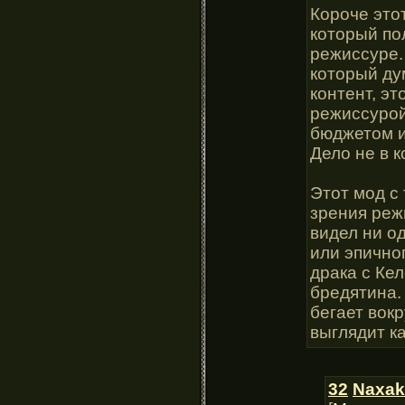
Короче это
который по
режиссуре. 
который ду
контент, эт
режиссурой
бюджетом и
Дело не в к
Этот мод с 
зрения реж
видел ни о
или эпично
драка с Ке
бредятина. 
бегает вокр
выглядит к
32
Naxak