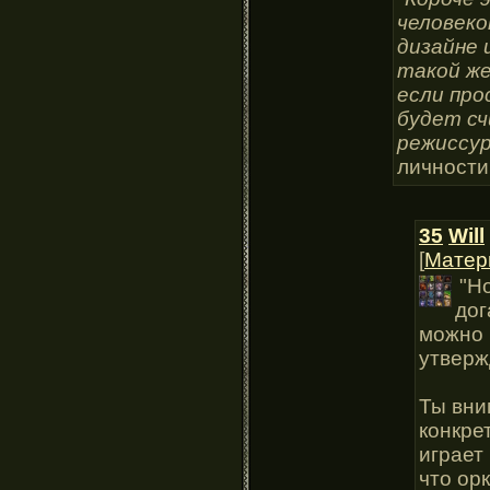
человеко
дизайне 
такой же
если про
будет с
режиссур
личности
35
Will
[
Матер
"Н
дог
можно 
утверж
Ты вни
конкре
играет
что ор