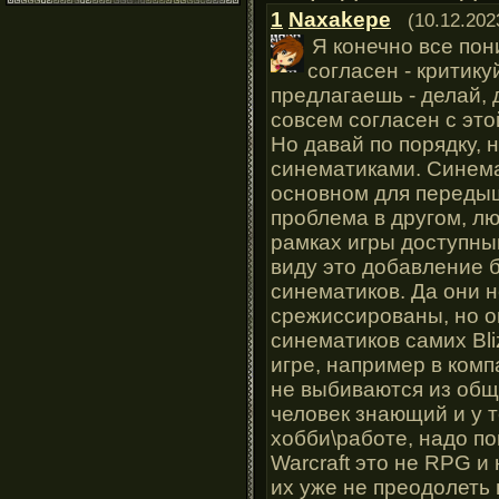
1
Naxakepe
(10.12.202
Я конечно все пон
согласен - критику
предлагаешь - делай, д
совсем согласен с это
Но давай по порядку, 
синематиками. Синема
основном для передышк
проблема в другом, лю
рамках игры доступны
виду это добавление 
синематиков. Да они 
срежиссированы, но о
синематиков самих Bli
игре, например в комп
не выбиваются из общ
человек знающий и у т
хобби\работе, надо по
Warcraft это не RPG и 
их уже не преодолеть 