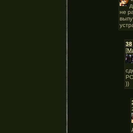
д
не р
выпу
устр
38
[
М
сд
РО
))