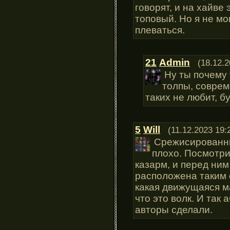
говорят, и на хайве
топовый. Но я не мо
плеваться.
21
Admin
(18.12.2
Ну ты почему 
толпы, совре
таких не любит, б
5
Will
(11.12.2023 19:
Срежисированны
плохо. Посмотри
казарм, и перед ним
расположена таким 
какая движущаяся м
что это волк. И так
авторы сделали.