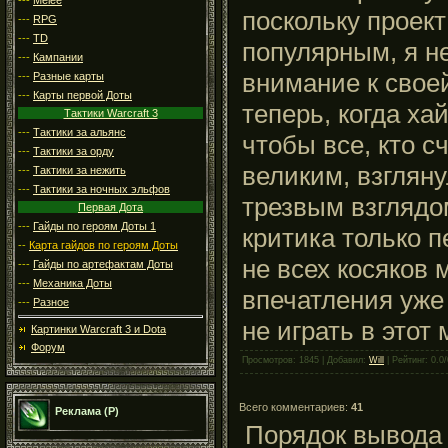
поскольку проект
---
RPG
---
TD
популярным, я не
---
Кампании
внимание к своей
---
Разные карты
---
Карты первой Доты
теперь, когда ха
Тактики Warcraft 3
---
Тактики за альянс
чтобы все, кто с
---
Тактики за орду
великим, взгляну
---
Тактики за нежить
---
Тактики за ночных эльфов
трезвым взглядо
Первая Дота
---
Гайды по героям Доты 1
критика только п
--
Карта гайдов по героям Доты
не всех косяков 
---
Гайды по артефактам Доты
---
Механика Доты
впечатления уже
---
Разное
не играть в этот 
Картинки Warcraft 3 и Dota
Форум
Просмотров: 1845 | Добавил:
Will
| Рейтинг: 0.0/
Всего комментариев:
41
Реклама (Р)
Порядок вывода