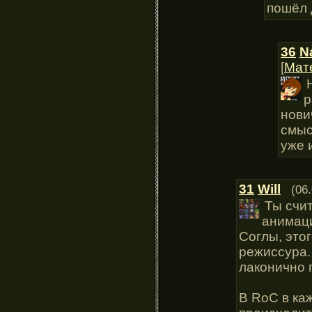
пошёл 
36
N
[
Мат
р
нови
смыс
уже 
31
Will
(06
Ты счи
анимаци
Соглы, этог
режиссура.
лаконично 
В RoC в ка