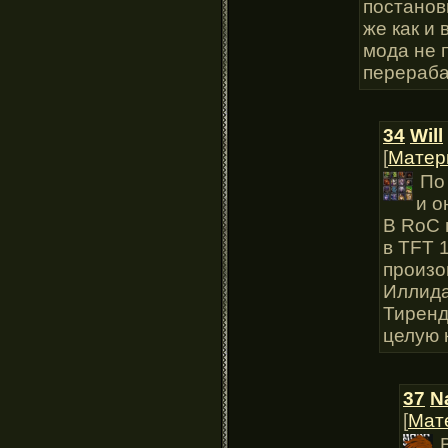
постанов
же как и 
мода не 
перераба
34
Will
[
Матер
По
и о
В RoC 
в TFT 
произо
Иллида
Тиренд
целую 
37
N
[
Мат