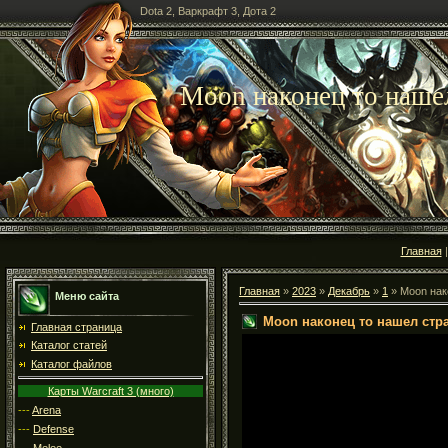
Dota 2, Варкрафт 3, Дота 2
Moon наконец то наше
Главная
Главная
»
2023
»
Декабрь
»
1
» Moon нак
Меню сайта
Moon наконец то нашел стр
Главная страница
Каталог статей
Каталог файлов
Карты Warcraft 3 (много)
---
Arena
---
Defense
---
Melee