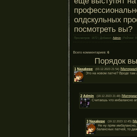
еще выступят на
профессионально
олдскульных про
посмотреть вы?
Просмотров: 1672 | Добавил:
Admin
| Рейтинг: 0
Всего комментариев:
6
Порядок вы
1
Naxakepe
[
Материал
(03.12.2023 21:54)
Это на новом патче? Вроде там
2
Admin
[
Материа
(18.12.2023 21:48)
Считаешь что инбалансно а
3
Naxakepe
[
М
(19.12.2023 12:45)
Не ну прям имбалансно, 
балансных патчей, то да