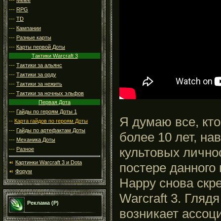
---
RPG
---
TD
---
Кампании
---
Разные карты
---
Карты первой Доты
Тактики Warcraft 3
---
Тактики за альянс
---
Тактики за орду
---
Тактики за нежить
---
Тактики за ночных эльфов
Первая Дота
---
Гайды по героям Доты 1
Я думаю все, кт
--
Карта гайдов по героям Доты
---
Гайды по артефактам Доты
более 10 лет, н
---
Механика Доты
культовых лично
---
Разное
Картинки Warcraft 3 и Dota
постере данного
Форум
Happy снова скр
Warcraft 3. Глядя
Реклама (Р)
возникает ассоц