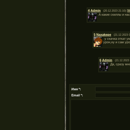
4
Admin
[
М
(20.12.2023 21:10)
А какие скиллы и на
5
Naxakepe
(21.12.2023 
у скачка откат 
урон,ну и сам ур
6
Admin
(21.12.2023 
Да, сразу мн
Имя *:
Email *: