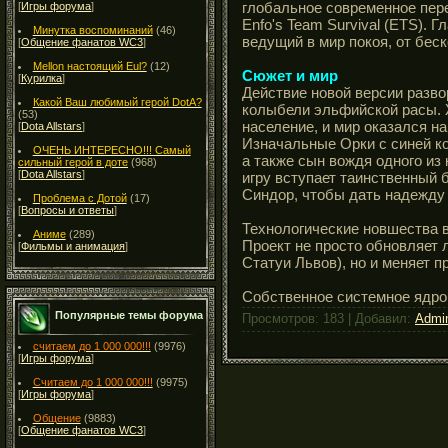
глобальное современное пер
[
Игры форума
]
Enfo's Team Survival (ETS). 
Минутка воспоминаний
(46)
ведущий в мир покоя, от бес
[
Общение фанатов WC3
]
Mellon настоящий Eul?
(12)
Сюжет и мир
[
Курилка
]
Действие новой версии разв
Какой Ваш любимый герой DotA?
колыбели эльфийской расы.
(53)
население, и мир оказался на
[
Dota Allstars
]
Изначальные Орки с синей к
ОЧЕНЬ ИНТЕРЕСНО!!! Самый
а также сын вождя одного из
сильный герой в доте
(968)
[
Dota Allstars
]
игру вступает таинственный б
Синдор, чтобы дать надежду 
Проблема с Дотой
(17)
[
Вопросы и ответы
]
Технологические новшества в
Аниме
(289)
Проект не просто обновляет
[
Фильмы и анимация
]
Статуи Львов), но и меняет п
Собственное системное ядр
Популярные темы форума
Просмотров: 183 | Добавил:
Admi
считаем до 1 000 000!!!
(9976)
[
Игры форума
]
Считаем до 1 000 000!!!
(9975)
[
Игры форума
]
Общение
(9883)
[
Общение фанатов WC3
]