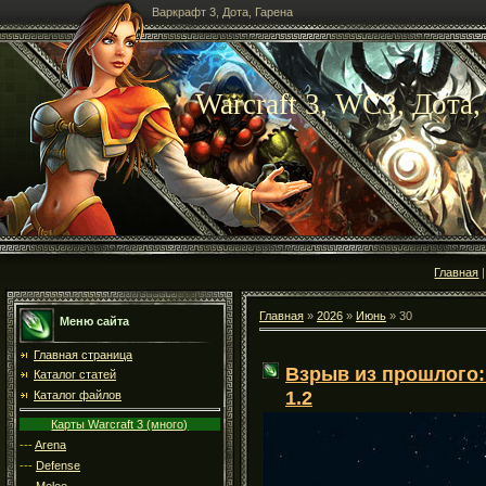
Варкрафт 3, Дота, Гарена
Warcraft 3, WC3, Дота,
Главная
Главная
»
2026
»
Июнь
»
30
Меню сайта
Главная страница
Взрыв из прошлого: 
Каталог статей
1.2
Каталог файлов
Карты Warcraft 3 (много)
---
Arena
---
Defense
---
Melee