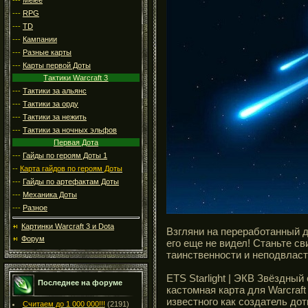
---
RPG
---
TD
---
Кампании
---
Разные карты
---
Карты первой Доты
Тактики Warcraft 3
---
Тактики за альянс
---
Тактики за орду
---
Тактики за нежить
---
Тактики за ночных эльфов
Первая Дота
---
Гайды по героям Доты 1
--
Карта гайдов по героям Доты
---
Гайды по артефактам Доты
---
Механика Доты
---
Разное
Картинки Warcraft 3 и Dota
Взгляни на переработанный 
Форум
его еще не видел! Станьте с
таинственности и неподвласт
ETS Starlight | ЭКВ Звёздны
Последнее на форуме
кастомная карта для Warcraft
известного как создатель дот
Считаем до 1 000 000!!!
(2191)