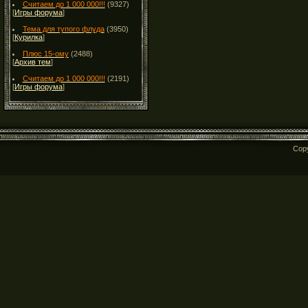
Считаем до 1 000 000!!!
(9327)
[
Игры форума
]
Тема для тупого флуда
(3950)
[
Курилка
]
Плюс 15-ому
(2488)
[
Архив тем
]
Считаем до 1 000 000!!!
(2191)
[
Игры форума
]
Cop