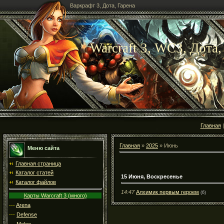
Варкрафт 3, Дота, Гарена
Warcraft 3, WC3, Дота,
Главная
Главная
»
2025
»
Июнь
Меню сайта
Главная страница
Каталог статей
15 Июня, Воскресенье
Каталог файлов
14:47
Алхимик первым героем
(6)
Карты Warcraft 3 (много)
---
Arena
---
Defense
---
Melee