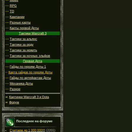
---
RPG
---
TD
---
Кампании
---
Разные карты
---
Карты первой Доты
Тактики Warcraft 3
---
Тактики за альянс
---
Тактики за орду
---
Тактики за нежить
---
Тактики за ночных эльфов
Первая Дота
---
Гайды по героям Доты 1
--
Карта гайдов по героям Доты
---
Гайды по артефактам Доты
---
Механика Доты
---
Разное
Картинки Warcraft 3 и Dota
Форум
Последнее на форуме
Считаем до 1 000 000!!!
(2201)