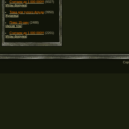
Считаем до 1 000 000!!!
(9327)
[
Игры форума
]
Тема для тупого флуда
(3950)
[
Курилка
]
Плюс 15-ому
(2488)
[
Архив тем
]
Считаем до 1 000 000!!!
(2201)
[
Игры форума
]
Cop