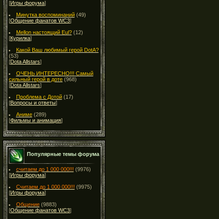
[
Игры форума
]
Минутка воспоминаний
(49)
[
Общение фанатов WC3
]
Mellon настоящий Eul?
(12)
[
Курилка
]
Какой Ваш любимый герой DotA?
(53)
[
Dota Allstars
]
ОЧЕНЬ ИНТЕРЕСНО!!! Самый
сильный герой в доте
(968)
[
Dota Allstars
]
Проблема с Дотой
(17)
[
Вопросы и ответы
]
Аниме
(289)
[
Фильмы и анимация
]
Популярные темы форума
считаем до 1 000 000!!!
(9976)
[
Игры форума
]
Считаем до 1 000 000!!!
(9975)
[
Игры форума
]
Общение
(9883)
[
Общение фанатов WC3
]