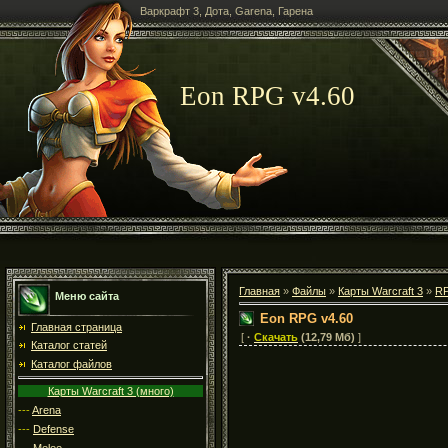
Варкрафт 3, Дота, Garena, Гарена
Eon RPG v4.60
Главная
»
Файлы
»
Карты Warcraft 3
»
R
Меню сайта
Eon RPG v4.60
Главная страница
[
·
Скачать
(12,79 Мб)
]
Каталог статей
Каталог файлов
Карты Warcraft 3 (много)
---
Arena
---
Defense
---
Melee