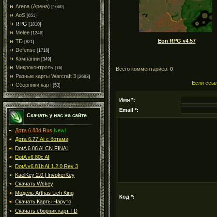
Arena (Арена)
[1660]
AoS
[651]
RPG
[1810]
Melee
[1246]
Eon RPG v4.57
TD
[821]
Defense
[1716]
Кампании
[349]
Микроконтроль
[76]
Всего комментариев:
0
Разные карты Warcraft 3
[2683]
Если ссыл
Сборники карт
[53]
Имя *:
Email *:
Скачать у нас на сайте
Дота 6.83d Rus
New!
Дота 6.77 AI с ботами
DotA 6.86 AI CN FINAL
DotA v6.80c AI
DotA v6.81b AI 1.2.0 Rev 3
KaelKey 2.0 | InvokerKey
Скачать Wckey
Модель Arthas Lich King
Код *:
Скачать Карты Наруто
Скачать сборник карт TD