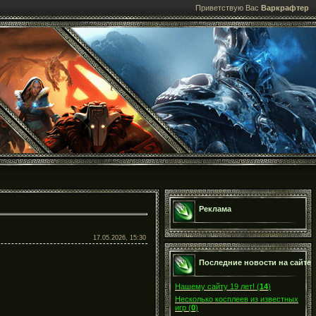
Приветствую Вас
Варкрафтер
Реклама
17.05.2026, 15:30
Последние новости на сайте
Нашему сайту 19 лет!
(
14
)
Несколько косплеев из известных
игр
(
0
)