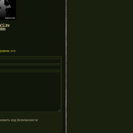
V C by
bin
правим это