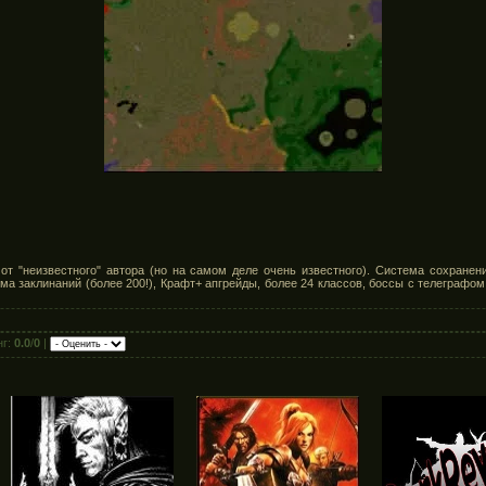
от "неизвестного" автора (но на самом деле очень известного). Система сохранени
ма заклинаний (более 200!), Крафт+ апгрейды, более 24 классов, боссы с телеграфо
нг:
0.0
/
0
|