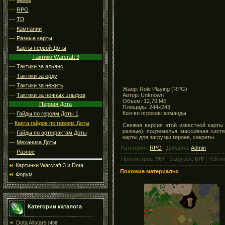
---
RPG
---
TD
---
Кампании
---
Разные карты
---
Карты первой Доты
Тактики Warcraft 3
---
Тактики за альянс
---
Тактики за орду
---
Тактики за нежить
Жанр: Role Playing (RPG)
Автор: Unknown
---
Тактики за ночных эльфов
Объем: 12,79 Мб
Первая Дота
Площадь: 244x243
Кол-во игроков: команды
---
Гайды по героям Доты 1
--
Карта гайдов по героям Доты
Свежая версия этой известной карты 
разные), подземелья, массивная систе
---
Гайды по артефактам Доты
карты для загрузки героев, секреты.
---
Механика Доты
Категория:
RPG
| Добавил:
Admin
---
Разное
Просмотров:
967
| Загрузок:
676
| Рейти
Картинки Warcraft 3 и Dota
Похожие материалы:
Форум
Категории каталога
Dota Allstars
[456]