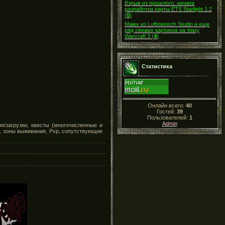
Взрыв из прошлого: начата
разработка карты ETS Starlight 1.2
(
0
)
Maiev из Luftmensch Studio и еще
ряд свежих картинок на тему
Warcraft 3
(
4
)
Статистика
Онлайн всего:
40
Гостей:
39
Пользователей:
1
Admin
я/загрузки, квесты (многочисленные и
м, зоны выживания, Pvp, сопутствующие