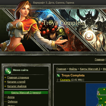
Варкрафт 3, Дота, Garena, Гарена
Troya Completa
Главная
Главная
»
Файлы
»
Карты Warcraft 3
»
Me
Меню сайта
Troya Completa
Главная страница
[
·
Скачать
(2.41 Mb)
]
Каталог статей
Каталог файлов
Карты Warcraft 3 (много)
---
Arena
---
Defense
---
Melee