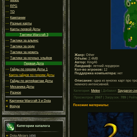
---
RPG
---
TD
---
Кампании
---
Разные карты
---
Карты первой Доты
Тактики Warcraft 3
---
Тактики за альянс
---
Тактики за орду
---
Тактики за нежить
Жанр:
Other
---
Тактики за ночных эльфов
Объём:
2.4MB
Автор:
King46
Первая Дота
Ландшаф:
летний лордерон
---
Гайды по героям Доты 1
Кол-во игроков:
12
Поддержка компьютера:
нет
--
Карта гайдов по героям Доты
Описание:
одна из многих карт про тр
---
Гайды по артефактам Доты
немного интенсивней.
---
Механика Доты
Категория:
Melee
| Добавил:
Saygaron-ze
---
Разное
Просмотров:
2667
| Загрузок:
789
| Рейт
Картинки Warcraft 3 и Dota
Похожие материалы:
Форум
Категории каталога
Dota Allstars
[456]