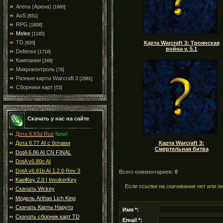
Arena (Арена)
[1660]
AoS
[651]
RPG
[1808]
Melee
[1245]
TD
Карта Warcraft 3: Троянская
[820]
война v. 5.1
Defense
[1716]
Кампании
[349]
Микроконтроль
[76]
Разные карты Warcraft 3
[2681]
Сборники карт
[53]
Скачать у нас на сайте
Дота 6.83d Rus
New!
Карта Warcraft 3:
Дота 6.77 AI с ботами
Смертельная битва
DotA 6.86 AI CN FINAL
DotA v6.80c AI
DotA v6.81b AI 1.2.0 Rev 3
Всего комментариев:
0
KaelKey 2.0 | InvokerKey
Если ссылки на скачивание нет или о
Скачать Wckey
Модель Arthas Lich King
Скачать Карты Наруто
Имя *:
Скачать сборник карт TD
Email *: