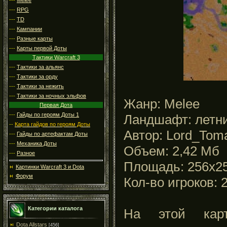
---
RPG
---
TD
---
Кампании
---
Разные карты
---
Карты первой Доты
Тактики Warcraft 3
---
Тактики за альянс
---
Тактики за орду
---
Тактики за нежить
---
Тактики за ночных эльфов
Жанр: Melee
Первая Дота
---
Гайды по героям Доты 1
Ландшафт: летн
--
Карта гайдов по героям Доты
Автор: Lord_Tom
---
Гайды по артефактам Доты
---
Механика Доты
Объем: 2,42 Мб
---
Разное
Площадь: 256x2
Картинки Warcraft 3 и Dota
Форум
Кол-во игроков: 
Категории каталога
На этой карт
Dota Allstars
[456]