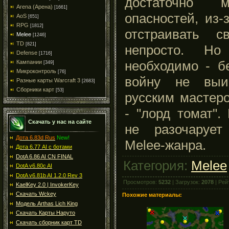
достаточно м
Arena (Арена)
[1661]
опасностей, из-
AoS
[651]
RPG
[1812]
отстраивать с
Melee
[1246]
TD
[821]
непросто. Но
Defense
[1716]
необходимо - б
Кампании
[349]
Микроконтроль
[76]
войну не выиг
Разные карты Warcraft 3
[2683]
Сборники карт
[53]
русским мастер
- "лорд томат".
Скачать у нас на сайте
не разочарует
Дота 6.83d Rus
New!
Melee-жанра.
Дота 6.77 AI с ботами
DotA 6.86 AI CN FINAL
Категория:
Melee
DotA v6.80c AI
DotA v6.81b AI 1.2.0 Rev 3
Просмотров:
5232
| Загрузок:
2078
| Рей
KaelKey 2.0 | InvokerKey
Скачать Wckey
Похожие материалы:
Модель Arthas Lich King
Скачать Карты Наруто
Скачать сборник карт TD