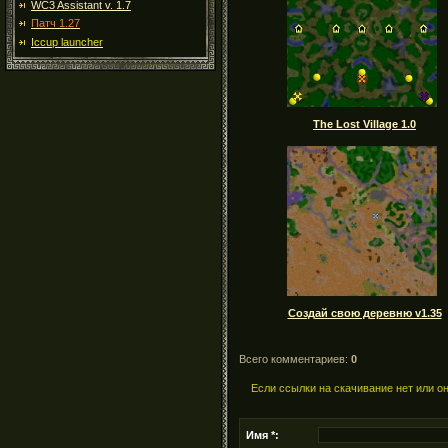
WC3 Assistant v. 1.7
Патч 1.27
Iccup launcher
The Lost Village 1.0
Создай свою деревню v1.35
Всего комментариев:
0
Если ссылки на скачивание нет или о
Имя *: