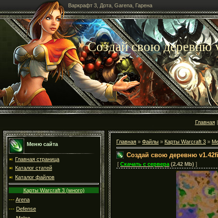
Варкрафт 3, Дота, Garena, Гарена
Создай свою деревню v
Главная
Главная
»
Файлы
»
Карты Warcraft 3
»
Me
Меню сайта
Создай свою деревню v1.42f
Главная страница
[
Скачать с сервера
(2.42 Mb)
]
Каталог статей
Каталог файлов
Карты Warcraft 3 (много)
---
Arena
---
Defense
---
Melee