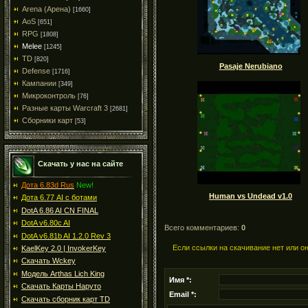
Arena (Арена)
[1660]
AoS
[651]
RPG
[1808]
Melee
[1245]
TD
[820]
Pasaje Nerubiano
Defense
[1716]
Кампании
[349]
Микроконтроль
[76]
Разные карты Warcraft 3
[2681]
Сборники карт
[53]
Скачать у нас на сайте
Дота 6.83d Rus
New!
Human vs Undead v1.0
Дота 6.77 AI с ботами
DotA 6.86 AI CN FINAL
DotA v6.80c AI
Всего комментариев:
0
DotA v6.81b AI 1.2.0 Rev 3
Если ссылки на скачивание нет или о
KaelKey 2.0 | InvokerKey
Скачать Wckey
Модель Arthas Lich King
Имя *:
Скачать Карты Наруто
Email *:
Скачать сборник карт TD