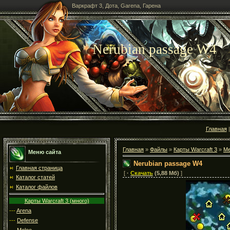
Варкрафт 3, Дота, Garena, Гарена
Nerubian passage W4
Главная
Главная
»
Файлы
»
Карты Warcraft 3
»
Me
Меню сайта
Nerubian passage W4
Главная страница
[
·
Скачать
(5,88 Мб)
]
Каталог статей
Каталог файлов
Карты Warcraft 3 (много)
---
Arena
---
Defense
---
Melee