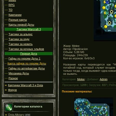
---
RPG
---
TD
---
Кампании
---
Разные карты
---
Карты первой Доты
Тактики Warcraft 3
---
Тактики за альянс
---
Тактики за орду
---
Тактики за нежить
Жанр: Melee
Автор: Flipolizacion
---
Тактики за ночных эльфов
Объем: 5,88 Мб
Первая Дота
Площадь: 244x239
Кол-во игроков: 6v6/3v3
---
Гайды по героям Доты 1
--
Карта гайдов по героям Доты
Название карты переводится как "Н
потайной ход, который служит входом 
---
Гайды по артефактам Доты
только тогда, когда выживет одна кома
---
Механика Доты
не выжить.
---
Разное
Категория:
Melee
| Добавил:
Admin
Просмотров:
1209
| Загрузок:
837
| Рейт
Картинки Warcraft 3 и Dota
Форум
Похожие материалы:
Категории каталога
Dota Allstars
[456]