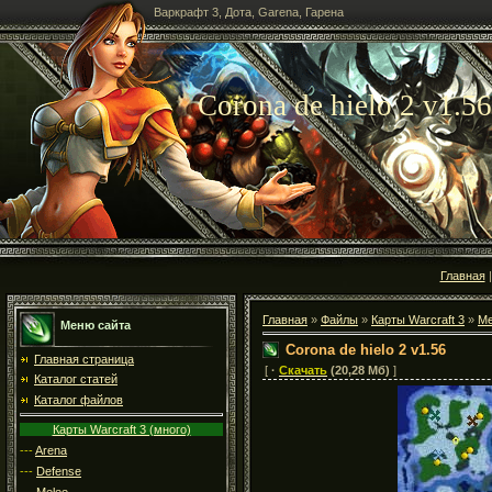
Варкрафт 3, Дота, Garena, Гарена
Corona de hielo 2 v1.56
Главная
Главная
»
Файлы
»
Карты Warcraft 3
»
Me
Меню сайта
Corona de hielo 2 v1.56
Главная страница
[
·
Скачать
(20,28 Мб)
]
Каталог статей
Каталог файлов
Карты Warcraft 3 (много)
---
Arena
---
Defense
---
Melee