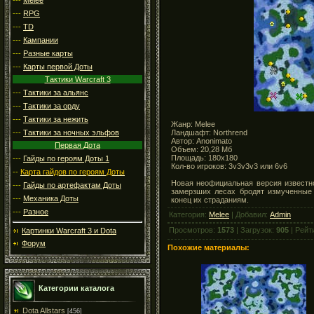
---
RPG
---
TD
---
Кампании
---
Разные карты
---
Карты первой Доты
Тактики Warcraft 3
---
Тактики за альянс
---
Тактики за орду
---
Тактики за нежить
Жанр: Melee
Ландшафт: Northrend
---
Тактики за ночных эльфов
Автор: Anonimato
Первая Дота
Объем: 20,28 Мб
Площадь: 180x180
---
Гайды по героям Доты 1
Кол-во игроков: 3v3v3v3 или 6v6
--
Карта гайдов по героям Доты
Новая неофициальная версия известно
---
Гайды по артефактам Доты
замерзших
лесах
бродят
измученные
---
Механика Доты
конец
их
страданиям
.
---
Разное
Категория:
Melee
| Добавил:
Admin
Просмотров:
1573
| Загрузок:
905
| Рейт
Картинки Warcraft 3 и Dota
Форум
Похожие материалы:
Категории каталога
Dota Allstars
[456]