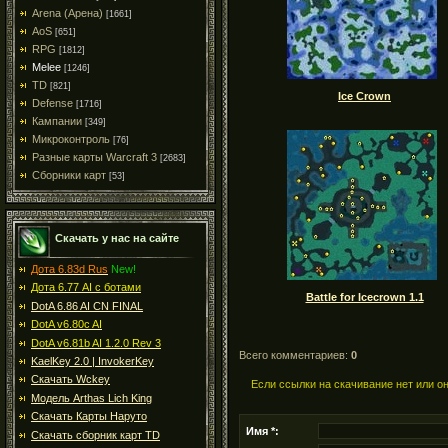
Arena (Арена)
[1661]
AoS
[651]
RPG
[1812]
Melee
[1246]
TD
[821]
Ice Crown
Defense
[1716]
Кампании
[349]
Микроконтроль
[76]
Разные карты Warcraft 3
[2683]
Сборники карт
[53]
Скачать у нас на сайте
Дота 6.83d Rus
New!
Дота 6.77 AI с ботами
Battle for Icecrown 1.1
DotA 6.86 AI CN FINAL
DotA v6.80c AI
DotA v6.81b AI 1.2.0 Rev 3
Всего комментариев:
0
KaelKey 2.0 | InvokerKey
Скачать Wckey
Если ссылки на скачивание нет или о
Модель Arthas Lich King
Скачать Карты Наруто
Имя *:
Скачать сборник карт TD