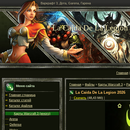
Варкрафт 3, Дота, Garena, Гарена
La Caida De La Legion
Главная
Главная
»
Файлы
»
Карты Warcraft 3
»
Ра
Меню сайта
La Caida De La Legion 2026
Главная страница
[
·
Скачать
(48,43 Мб)
]
Каталог статей
Каталог файлов
Карты Warcraft 3 (много)
---
Arena
---
Defense
---
Melee