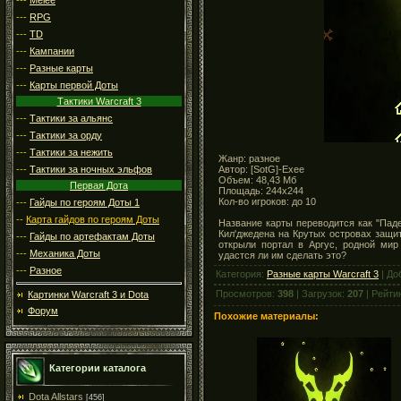
---
RPG
---
TD
---
Кампании
---
Разные карты
---
Карты первой Доты
Тактики Warcraft 3
---
Тактики за альянс
---
Тактики за орду
---
Тактики за нежить
Жанр: разное
Автор: [SotG]-Exee
---
Тактики за ночных эльфов
Объем: 48,43 Мб
Первая Дота
Площадь: 244x244
Кол-во игроков: до 10
---
Гайды по героям Доты 1
--
Карта гайдов по героям Доты
Название карты переводится как "Пад
Кил'джедена на Крутых островах защи
---
Гайды по артефактам Доты
открыли портал в Аргус, родной мир
---
Механика Доты
удастся ли им сделать это?
---
Разное
Категория:
Разные карты Warcraft 3
| До
Просмотров:
398
| Загрузок:
207
| Рейти
Картинки Warcraft 3 и Dota
Форум
Похожие материалы:
Категории каталога
Dota Allstars
[456]