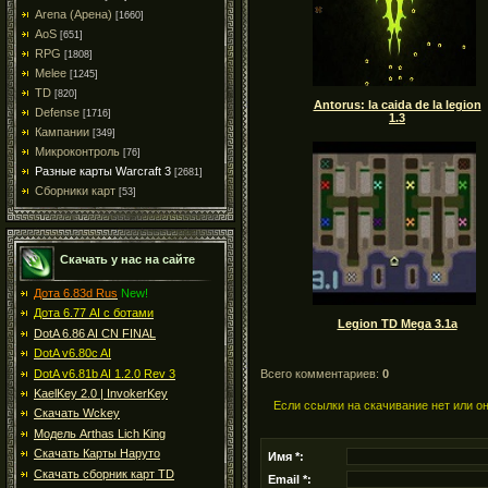
Arena (Арена)
[1660]
AoS
[651]
RPG
[1808]
Melee
[1245]
TD
[820]
Antorus: la caida de la legion
Defense
[1716]
1.3
Кампании
[349]
Микроконтроль
[76]
Разные карты Warcraft 3
[2681]
Сборники карт
[53]
Скачать у нас на сайте
Дота 6.83d Rus
New!
Дота 6.77 AI с ботами
Legion TD Mega 3.1a
DotA 6.86 AI CN FINAL
DotA v6.80c AI
DotA v6.81b AI 1.2.0 Rev 3
Всего комментариев:
0
KaelKey 2.0 | InvokerKey
Если ссылки на скачивание нет или о
Скачать Wckey
Модель Arthas Lich King
Скачать Карты Наруто
Имя *:
Скачать сборник карт TD
Email *: