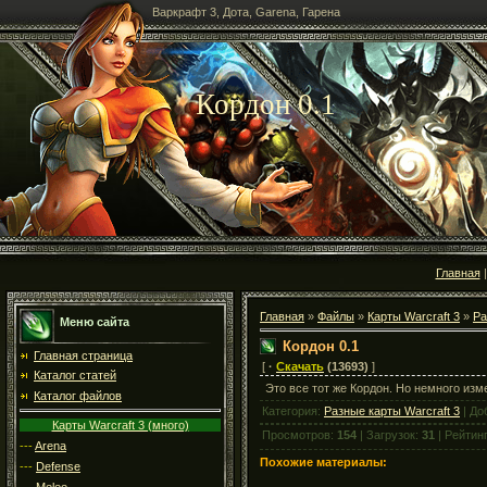
Варкрафт 3, Дота, Garena, Гарена
Кордон 0.1
Главная
Главная
»
Файлы
»
Карты Warcraft 3
»
Ра
Меню сайта
Кордон 0.1
Главная страница
[
·
Скачать
(13693)
]
Каталог статей
Это все тот же Кордон. Но немного изм
Каталог файлов
Категория:
Разные карты Warcraft 3
| До
Карты Warcraft 3 (много)
Просмотров:
154
| Загрузок:
31
| Рейтин
---
Arena
Похожие материалы:
---
Defense
---
Melee