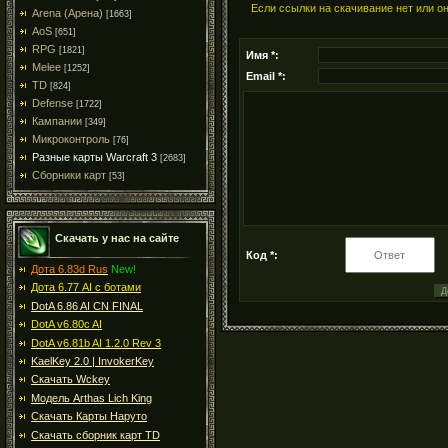
Если ссылки на скачивание нет или о
Arena (Арена)
[1663]
AoS
[651]
RPG
[1821]
Имя *:
Melee
[1252]
Email *:
TD
[824]
Defense
[1722]
Кампании
[349]
Микроконтроль
[76]
Разные карты Warcraft 3
[2683]
Сборники карт
[53]
Скачать у нас на сайте
Код *:
Дота 6.83d Rus
New!
Дота 6.77 AI с ботами
DotA 6.86 AI CN FINAL
DotA v6.80c AI
DotA v6.81b AI 1.2.0 Rev 3
KaelKey 2.0 | InvokerKey
Скачать Wckey
Модель Arthas Lich King
Скачать Карты Наруто
Скачать сборник карт TD