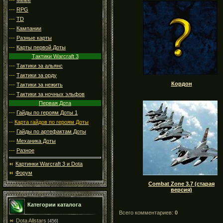
---
RPG
---
TD
---
Кампании
---
Разные карты
---
Карты первой Доты
Тактики Warcraft 3
---
Тактики за альянс
---
Тактики за орду
Кордон
---
Тактики за нежить
---
Тактики за ночных эльфов
Первая Дота
---
Гайды по героям Доты 1
--
Карта гайдов по героям Доты
---
Гайды по артефактам Доты
---
Механика Доты
---
Разное
Картинки Warcraft 3 и Dota
Форум
Combat Zone 3.7 (старая
версия)
Категории каталога
Всего комментариев:
0
Dota Allstars
[456]