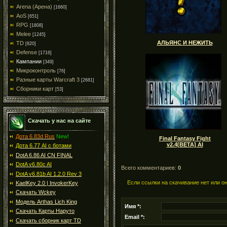
Arena (Арена)
[1660]
AoS
[651]
RPG
[1808]
Melee
[1245]
АЛЬЯНС И НЕЖИТЬ
TD
[820]
Defense
[1716]
Кампании
[349]
Микроконтроль
[76]
Разные карты Warcraft 3
[2681]
Сборники карт
[53]
Скачать у нас на сайте
Дота 6.83d Rus
New!
Final Fantasy Fight
v2.4[BETA] AI
Дота 6.77 AI с ботами
DotA 6.86 AI CN FINAL
DotA v6.80c AI
Всего комментариев:
0
DotA v6.81b AI 1.2.0 Rev 3
Если ссылки на скачивание нет или о
KaelKey 2.0 | InvokerKey
Скачать Wckey
Модель Arthas Lich King
Имя *:
Скачать Карты Наруто
Email *:
Скачать сборник карт TD