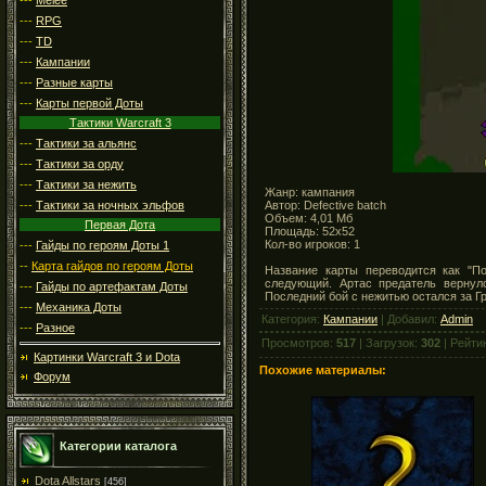
---
RPG
---
TD
---
Кампании
---
Разные карты
---
Карты первой Доты
Тактики Warcraft 3
---
Тактики за альянс
---
Тактики за орду
---
Тактики за нежить
Жанр: кампания
Автор: Defective batch
---
Тактики за ночных эльфов
Объем: 4,01 Мб
Первая Дота
Площадь: 52x52
Кол-во игроков: 1
---
Гайды по героям Доты 1
--
Карта гайдов по героям Доты
Название карты переводится как "П
следующий. Артас предатель вернулс
---
Гайды по артефактам Доты
Последний бой с нежитью остался за Г
---
Механика Доты
Категория:
Кампании
| Добавил:
Admin
---
Разное
Просмотров:
517
| Загрузок:
302
| Рейти
Картинки Warcraft 3 и Dota
Похожие материалы:
Форум
Категории каталога
Dota Allstars
[456]