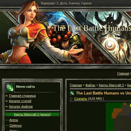
Варкрафт 3, Дота, Garena, Гарена
The Last Battle Human
Главная
Главная
»
Файлы
»
Карты Warcraft 3
»
Ка
Меню сайта
The Last Battle Humans vs U
Главная страница
[
·
Скачать
(4,01 Мб)
]
Каталог статей
Каталог файлов
Карты Warcraft 3 (много)
---
Arena
---
Defense
---
Melee