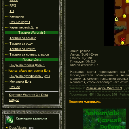
---
RPG
---
TD
---
Кампании
---
Разные карты
---
Карты первой Доты
Тактики Warcraft 3
---
Тактики за альянс
---
Тактики за орду
---
Тактики за нежить
Жанр: разное
Автор: [SotG]-Exee
---
Тактики за ночных эльфов
Объем: 5,7 Мб
Первая Дота
Площадь: 86x118
Кол-во игроков: 1-4
---
Гайды по героям Доты 1
--
Карта гайдов по героям Доты
Название карты переводится как 
Исследователи обнаружили в Ашен
---
Гайды по артефактам Доты
монолиты, кажется, наполняют лесных
---
Механика Доты
монолиты, чтобы освободить лес от их 
---
Разное
Категория:
Разные карты Warcraft 3
| До
Просмотров:
454
| Загрузок:
246
| Рейти
Картинки Warcraft 3 и Dota
Форум
Похожие материалы:
Категории каталога
Dota Allstars
[456]