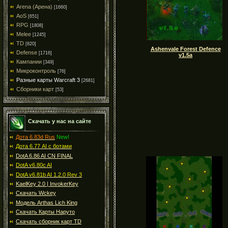
Arena (Арена)
[1660]
AoS
[651]
RPG
[1808]
Melee
[1245]
TD
[820]
Ashenvale Forest Defence
Defense
[1716]
v1.5a
Кампании
[349]
Микроконтроль
[76]
Разные карты Warcraft 3
[2681]
Сборники карт
[53]
Скачать у нас на сайте
Дота 6.83d Rus
New!
Дота 6.77 AI с ботами
DotA 6.86 AI CN FINAL
DotA v6.80c AI
DotA v6.81b AI 1.2.0 Rev 3
KaelKey 2.0 | InvokerKey
Скачать Wckey
Модель Arthas Lich King
Скачать Карты Наруто
Скачать сборник карт TD