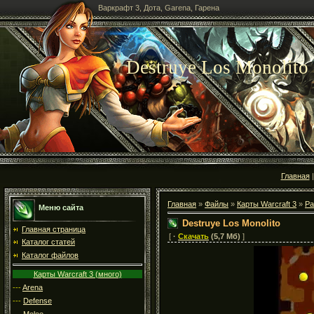
Варкрафт 3, Дота, Garena, Гарена
Destruye Los Monolito
Главная
Главная
»
Файлы
»
Карты Warcraft 3
»
Ра
Меню сайта
Destruye Los Monolito
Главная страница
[
·
Скачать
(5,7 Мб)
]
Каталог статей
Каталог файлов
Карты Warcraft 3 (много)
---
Arena
---
Defense
---
Melee