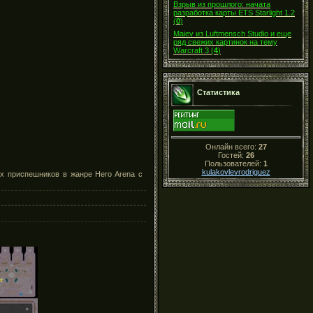
Взрыв из прошлого: начата
разработка карты ETS Starlight 1.2
(
0
)
Maiev из Luftmensch Studio и еще
ряд свежих картинок на тему
Warcraft 3
(
4
)
Статистика
Онлайн всего:
27
Гостей:
26
Пользователей:
1
kulakovlevrodriguez
их приспешников в жанре Hero Arena с