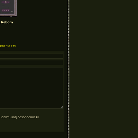
8 Reborn
правим это