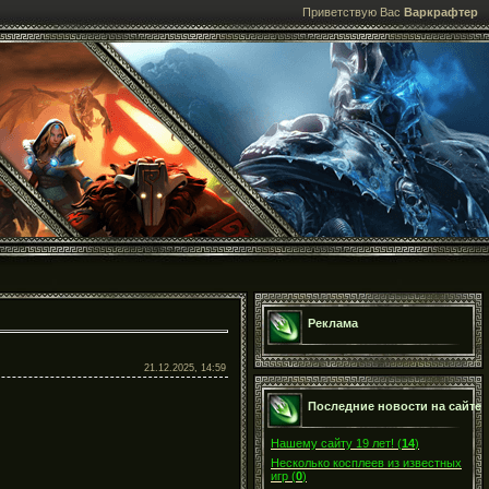
Приветствую Вас
Варкрафтер
Реклама
21.12.2025, 14:59
Последние новости на сайте
Нашему сайту 19 лет!
(
14
)
Несколько косплеев из известных
игр
(
0
)