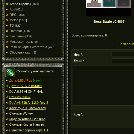
Arena (Арена)
[1660]
AoS
[651]
RPG
[1808]
Melee
[1245]
Boss Battle v0.4867
TD
[820]
Defense
[1716]
Всего комментариев:
0
Кампании
[349]
Микроконтроль
[76]
Если ссыл
Разные карты Warcraft 3
[2681]
Сборники карт
[53]
Имя *:
Email *:
Скачать у нас на сайте
Дота 6.83d Rus
New!
Дота 6.77 AI с ботами
DotA 6.86 AI CN FINAL
DotA v6.80c AI
DotA v6.81b AI 1.2.0 Rev 3
KaelKey 2.0 | InvokerKey
Скачать Wckey
Код *:
Модель Arthas Lich King
Скачать Карты Наруто
Скачать сборник карт TD