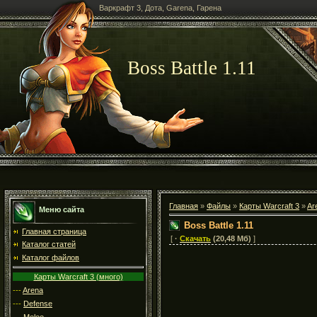
Варкрафт 3, Дота, Garena, Гарена
Boss Battle 1.11
Главная
»
Файлы
»
Карты Warcraft 3
»
Ar
Меню сайта
Boss Battle 1.11
Главная страница
[
·
Скачать
(20,48 Мб)
]
Каталог статей
Каталог файлов
Карты Warcraft 3 (много)
---
Arena
---
Defense
---
Melee