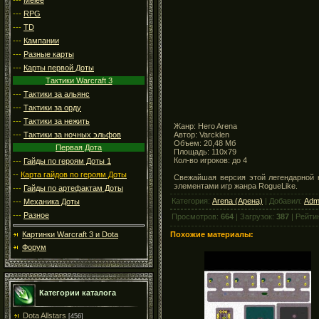
---
RPG
---
TD
---
Кампании
---
Разные карты
---
Карты первой Доты
Тактики Warcraft 3
---
Тактики за альянс
---
Тактики за орду
---
Тактики за нежить
Жанр: Hero Arena
Автор: Varcklen
---
Тактики за ночных эльфов
Объем: 20,48 Мб
Первая Дота
Площадь: 110x79
Кол-во игроков: до 4
---
Гайды по героям Доты 1
--
Карта гайдов по героям Доты
Свежайшая версия этой легендарной к
элементами игр жанра RogueLike.
---
Гайды по артефактам Доты
Категория:
Arena (Арена)
| Добавил:
Adm
---
Механика Доты
---
Разное
Просмотров:
664
| Загрузок:
387
| Рейти
Похожие материалы:
Картинки Warcraft 3 и Dota
Форум
Категории каталога
Dota Allstars
[456]