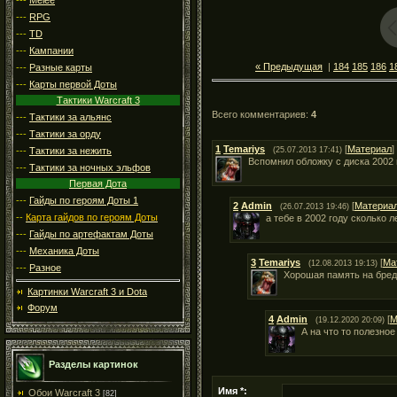
---
RPG
---
TD
---
Кампании
« Предыдущая
|
184
185
186
1
---
Разные карты
---
Карты первой Доты
Тактики Warcraft 3
Всего комментариев
:
4
---
Тактики за альянс
---
Тактики за орду
1
Temariys
[
Материал
]
---
Тактики за нежить
(25.07.2013 17:41)
Вспомнил обложку с диска 2002 го
---
Тактики за ночных эльфов
Первая Дота
---
Гайды по героям Доты 1
2
Admin
[
Материа
(26.07.2013 19:46)
--
Карта гайдов по героям Доты
а тебе в 2002 году сколько 
---
Гайды по артефактам Доты
---
Механика Доты
3
Temariys
[
Ма
(12.08.2013 19:13)
---
Разное
Хорошая память на бред
Картинки Warcraft 3 и Dota
Форум
4
Admin
[
М
(19.12.2020 20:09)
А на что то полезно
Разделы картинок
Имя *:
Обои Warcraft 3
[82]