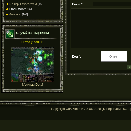
Из игры Warcraft 3
Email *:
[95]
Обои WoW
[194]
Фан арт
[102]
Случайная картинка
Битва у башни
Код *:
[
Из игры Dota
]
Copyright wc3.3dn.ru © 2008-2026 (Копирование мат