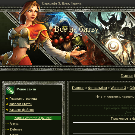
Варкрафт 3, Дота, Гарена
Все на битву
Главная
Главная
»
Фотоальбом
»
Warcraft 3
»
Об
Меню сайта
Ну эту картинку, наверно
Главная страница
Каталог статей
Просмотров
: 3969 |
Раз
Каталог файлов
Дата
: 
Карты Warcraft 3 (много)
Просмотреть ф
---
Arena
---
Defense
---
Melee