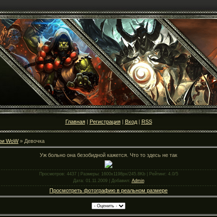
Главная
|
Регистрация
|
Вход
|
RSS
ои WoW
» Девочка
Уж больно она безобидной кажется. Что то здесь не так
Просмотров
: 4437 |
Размеры
: 1600x1198px/245.8Kb |
Рейтинг
: 4.0/5
Дата
: 01.11.2009 |
Добавил
:
Admin
Просмотреть фотографию в реальном размере