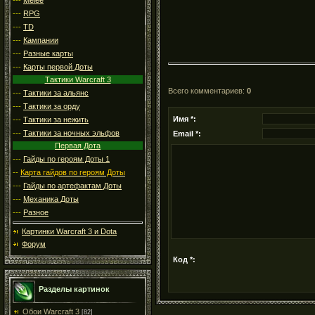
---
RPG
---
TD
---
Кампании
---
Разные карты
---
Карты первой Доты
Тактики Warcraft 3
Всего комментариев
:
0
---
Тактики за альянс
---
Тактики за орду
Имя *:
---
Тактики за нежить
---
Тактики за ночных эльфов
Email *:
Первая Дота
---
Гайды по героям Доты 1
--
Карта гайдов по героям Доты
---
Гайды по артефактам Доты
---
Механика Доты
---
Разное
Картинки Warcraft 3 и Dota
Форум
Код *:
Разделы картинок
Обои Warcraft 3
[82]