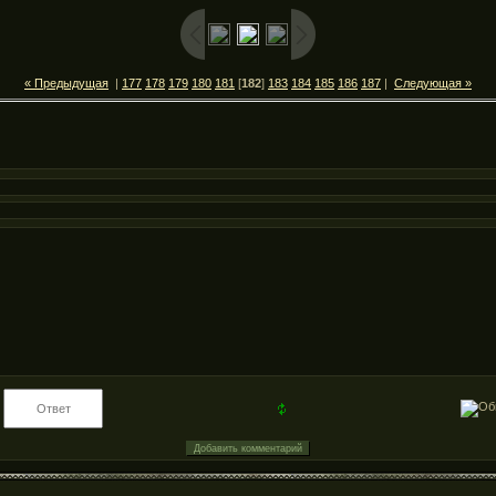
« Предыдущая
|
177
178
179
180
181
[
182
]
183
184
185
186
187
|
Следующая »