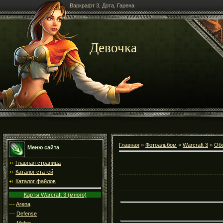
Варкрафт 3, Дота, Гарена
Девочка
Главная
»
Фотоальбом
»
Warcraft 3
»
Об
Меню сайта
Главная страница
Каталог статей
Каталог файлов
Карты Warcraft 3 (много)
---
Arena
---
Defense
---
Melee