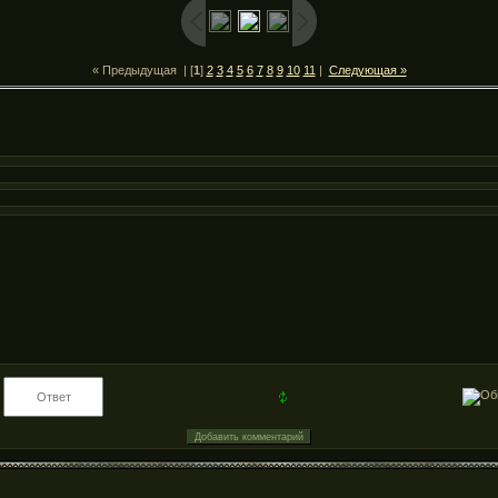
« Предыдущая
| [
1
]
2
3
4
5
6
7
8
9
10
11
|
Следующая »