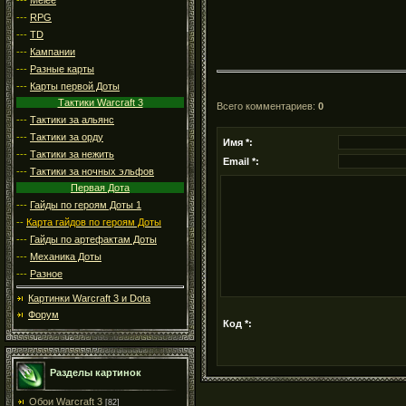
---
RPG
---
TD
---
Кампании
---
Разные карты
---
Карты первой Доты
Тактики Warcraft 3
Всего комментариев
:
0
---
Тактики за альянс
---
Тактики за орду
Имя *:
---
Тактики за нежить
Email *:
---
Тактики за ночных эльфов
Первая Дота
---
Гайды по героям Доты 1
--
Карта гайдов по героям Доты
---
Гайды по артефактам Доты
---
Механика Доты
---
Разное
Картинки Warcraft 3 и Dota
Форум
Код *:
Разделы картинок
Обои Warcraft 3
[82]