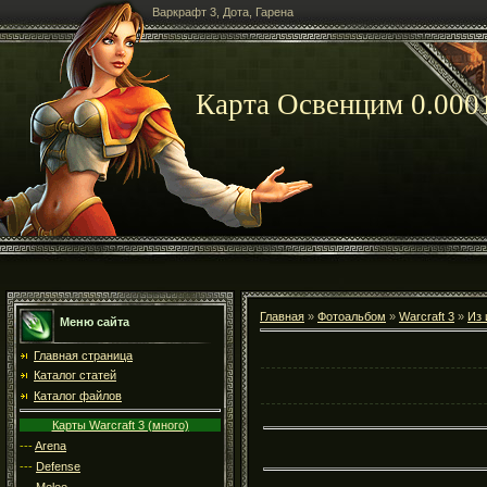
Варкрафт 3, Дота, Гарена
Карта Освенцим 0.000
Главная
»
Фотоальбом
»
Warcraft 3
»
Из 
Меню сайта
Главная страница
Каталог статей
Каталог файлов
Карты Warcraft 3 (много)
---
Arena
---
Defense
---
Melee