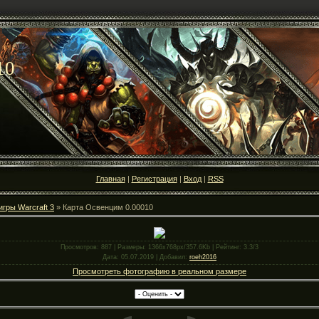
10
Главная
|
Регистрация
|
Вход
|
RSS
игры Warcraft 3
» Карта Освенцим 0.00010
Просмотров
: 887 |
Размеры
: 1366x768px/357.6Kb |
Рейтинг
: 3.3/3
Дата
: 05.07.2019 |
Добавил
:
roeh2016
Просмотреть фотографию в реальном размере