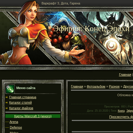
Варкрафт 3, Дота, Гарена
Эфирия: Конец Эпохи
Главная
Главная
»
Фотоальбом
»
Разное
»
Друго
Меню сайта
Обложка к
Главная страница
Каталог статей
Просмотров
: 893 |
Раз
Каталог файлов
Дата
: 25.10.2020 |
Теги
:
Книга
,
Эфир
Карты Warcraft 3 (много)
Просмотреть ф
---
Arena
---
Defense
---
Melee