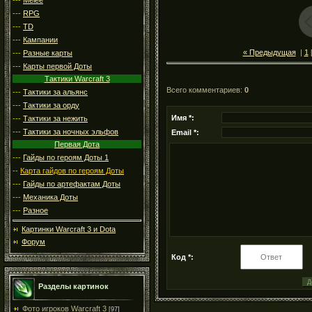
---
RPG
---
TD
---
Кампании
« Предыдущая
|
1
---
Разные карты
---
Карты первой Доты
Тактики Warcraft 3
Всего комментариев
:
0
---
Тактики за альянс
---
Тактики за орду
Имя *:
---
Тактики за нежить
---
Тактики за ночных эльфов
Email *:
Первая Дота
---
Гайды по героям Доты 1
--
Карта гайдов по героям Доты
---
Гайды по артефактам Доты
---
Механика Доты
---
Разное
Картинки Warcraft 3 и Dota
Форум
Код *:
Разделы картинок
Фото игроков Warcraft 3
[97]