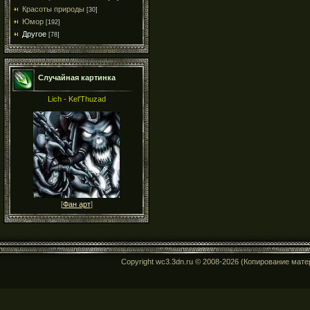
Красоты природы
[30]
Юмор
[192]
Другое
[78]
Случайная картинка
Lich - Kel'Thuzad
[
Фан арт
]
Copyright wc3.3dn.ru © 2008-2026 (Копирование мат