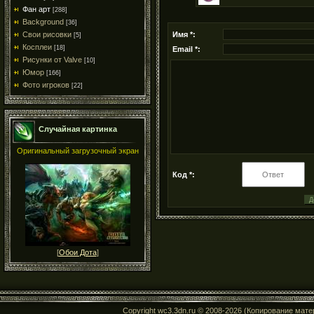
Фан арт
[288]
Background
[36]
Свои рисовки
Имя *:
[5]
Косплеи
[18]
Email *:
Рисунки от Valve
[10]
Юмор
[166]
Фото игроков
[22]
Случайная картинка
Оригинальный загрузочный экран
Код *:
[
Обои Дота
]
Copyright wc3.3dn.ru © 2008-2026 (Копирование мат