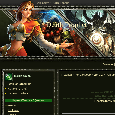
Варкрафт 3, Дота, Гарена
Death Prophet
Главная
Главная
»
Фотоальбом
»
Дота 2
»
Фан ар
Меню сайта
Главная страница
Каталог статей
Просмотров
: 2945 |
Ра
Каталог файлов
Дата
: 23.04.2013 
Карты Warcraft 3 (много)
Просмотреть ф
---
Arena
---
Defense
---
Melee