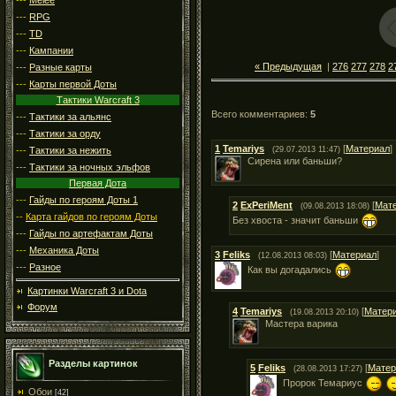
---
RPG
---
TD
---
Кампании
« Предыдущая
|
276
277
278
2
---
Разные карты
---
Карты первой Доты
Тактики Warcraft 3
Всего комментариев
:
5
---
Тактики за альянс
---
Тактики за орду
1
Temariys
[
Материал
]
---
Тактики за нежить
(29.07.2013 11:47)
Сирена или баньши?
---
Тактики за ночных эльфов
Первая Дота
---
Гайды по героям Доты 1
2
ExPeriMent
[
Мат
(09.08.2013 18:08)
--
Карта гайдов по героям Доты
Без хвоста - значит баньши
---
Гайды по артефактам Доты
---
Механика Доты
3
Feliks
[
Материал
]
(12.08.2013 08:03)
---
Разное
Как вы догадались
Картинки Warcraft 3 и Dota
Форум
4
Temariys
[
Матер
(19.08.2013 20:10)
Мастера варика
Разделы картинок
5
Feliks
[
Матер
(28.08.2013 17:27)
Пророк Темариус
Обои
[42]