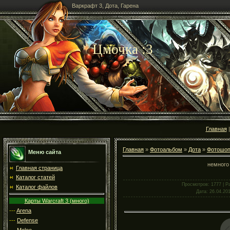
Варкрафт 3, Дота, Гарена
Цмочка :3
Главная
Главная
»
Фотоальбом
»
Дота
»
Фотошо
Меню сайта
немного
Главная страница
Каталог статей
Просмотров
: 1777 |
Р
Каталог файлов
Дата
: 26.04.20
Карты Warcraft 3 (много)
---
Arena
---
Defense
---
Melee