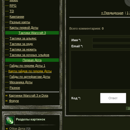
---
RPG
---
TD
« Предыдущая
|
1
---
Кампании
---
Разные карты
---
Карты первой Доты
Всего комментариев
:
0
Тактики Warcraft 3
---
Тактики за альянс
Имя *:
---
Тактики за орду
Email *:
---
Тактики за нежить
---
Тактики за ночных эльфов
Первая Дота
---
Гайды по героям Доты 1
--
Карта гайдов по героям Доты
---
Гайды по артефактам Доты
---
Механика Доты
---
Разное
Картинки Warcraft 3 и Dota
Код *:
Форум
Разделы картинок
Обои Дота
[72]