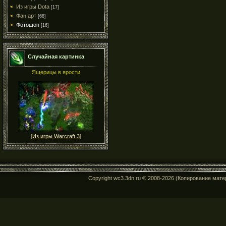
Из игры Dota
[17]
Фан арт
[68]
Фотошоп
[16]
Случайная картинка
Ящерицы в ярости
[
Из игры Warcraft 3
]
Copyright wc3.3dn.ru © 2008-2026 (Копирование мат