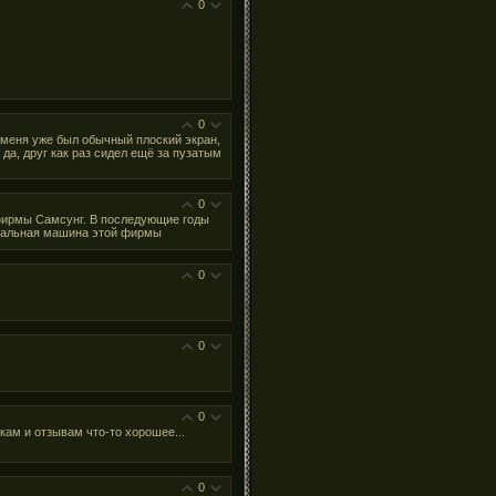
0
0
у меня уже был обычный плоский экран,
 да, друг как раз сидел ещё за пузатым
0
, фирмы Самсунг. В последующие годы
иральная машина этой фирмы
0
0
0
кам и отзывам что-то хорошее...
0