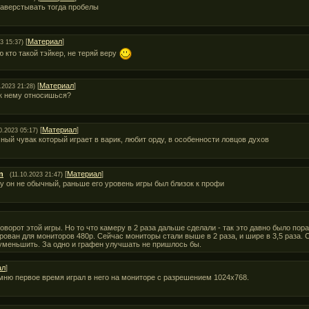
наверстывать тогда пробелы
[
Материал
]
3 15:37)
ю кто такой тэйкер, не теряй веру
[
Материал
]
.2023 21:28)
 к нему относишься?
[
Материал
]
0.2023 05:17)
ый чувак который играет в варик, любит орду, в особенности ловцов духов
n
[
Материал
]
(11.10.2023 21:47)
у он не обычный, раньше его уровень игры был близок к профи
поворот этой игры. Но то что камеру в 2 раза дальше сделали - так это давно было пора
ован для мониторов 480p. Сейчас мониторы стали выше в 2 раза, и шире в 3,5 раза.
меньшить. За одно и графен улучшать не пришлось бы.
ал
]
мню первое время играл в него на мониторе с разрешением 1024х768.