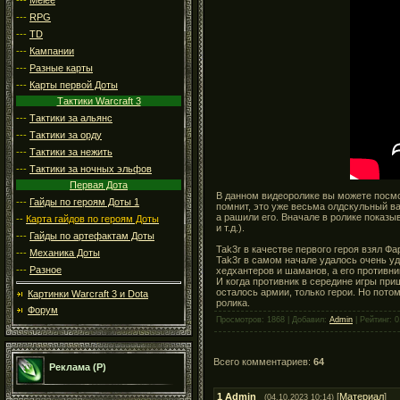
---
RPG
---
TD
---
Кампании
---
Разные карты
---
Карты первой Доты
Тактики Warcraft 3
---
Тактики за альянс
---
Тактики за орду
---
Тактики за нежить
---
Тактики за ночных эльфов
Первая Дота
В данном видеоролике вы можете посмот
---
Гайды по героям Доты 1
помнит, это уже весьма олдскульный ва
а рашили его. Вначале в ролике показыв
--
Карта гайдов по героям Доты
и т.д.).
---
Гайды по артефактам Доты
Tak3r в качестве первого героя взял Фа
---
Механика Доты
Tak3r в самом начале удалось очень уд
---
Разное
хедхантеров и шаманов, а его противни
И когда противник в середине игры при
осталось армии, только герои. Но пото
Картинки Warcraft 3 и Dota
ролика.
Форум
Просмотров: 1868 | Добавил:
Admin
| Рейтинг: 0
Всего комментариев:
64
Реклама (Р)
1
Admin
[
Материал
]
(04.10.2023 10:14)