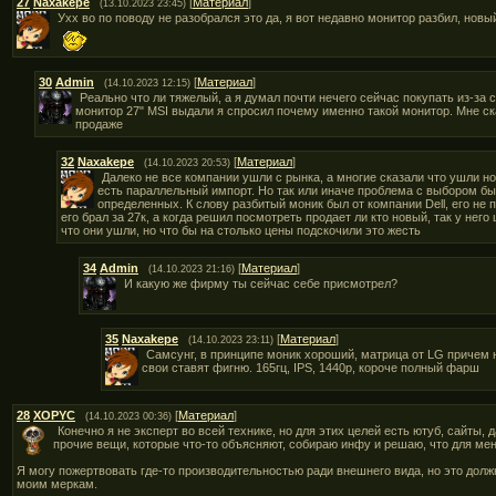
27
Naxakepe
[
Материал
]
(13.10.2023 23:45)
Ухх во по поводу не разобрался это да, я вот недавно монитор разбил, нов
30
Admin
[
Материал
]
(14.10.2023 12:15)
Реально что ли тяжелый, а я думал почти нечего сейчас покупать из-за 
монитор 27" MSI выдали я спросил почему именно такой монитор. Мне ска
продаже
32
Naxakepe
[
Материал
]
(14.10.2023 20:53)
Далеко не все компании ушли с рынка, а многие сказали что ушли но
есть параллельный импорт. Но так или иначе проблема с выбором был
определенных. К слову разбитый моник был от компании Dell, его не 
его брал за 27к, а когда решил посмотреть продает ли кто новый, так у него
что они ушли, но что бы на столько цены подскочили это жесть
34
Admin
[
Материал
]
(14.10.2023 21:16)
И какую же фирму ты сейчас себе присмотрел?
35
Naxakepe
[
Материал
]
(14.10.2023 23:11)
Самсунг, в принципе моник хороший, матрица от LG причем 
свои ставят фигню. 165гц, IPS, 1440р, короче полный фарш
28
XOPYC
[
Материал
]
(14.10.2023 00:36)
Конечно я не эксперт во всей технике, но для этих целей есть ютуб, сайты,
прочие вещи, которые что-то объясняют, собираю инфу и решаю, что для меня
Я могу пожертвовать где-то производительностью ради внешнего вида, но это долж
моим меркам.