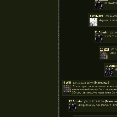
ну надо 
8
Will2805
(09.10.202
Админ, я зна
11
Admin
(09.10
И как ты
13
Will
(11.1
Обычн
16
Admi
Н
9
Will
[
Материал
]
(09.10.2023 15:40)
Я чессгря так и не понял в чём 
изначальный варик был спроектир
3D составляющую игры тоже бы у
12
Admin
[
Матери
(09.10.2023 21:29)
480p почему так мало? Я по