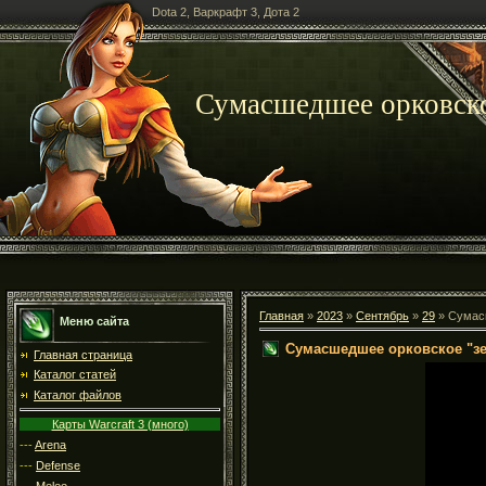
Dota 2, Варкрафт 3, Дота 2
Сумасшедшее орковско
Главная
»
2023
»
Сентябрь
»
29
» Сумасш
Меню сайта
Сумасшедшее орковское "зе
Главная страница
Каталог статей
Каталог файлов
Карты Warcraft 3 (много)
---
Arena
---
Defense
---
Melee