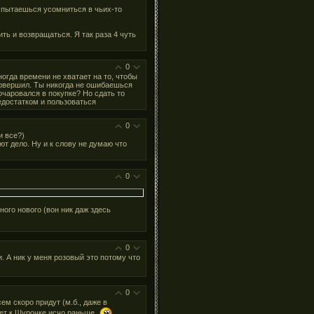
 пытаешься усомниться в чьих-то
ть и возвращаться. Я так раза 4 чуть
0
ногда времени не хватает на то, чтобы
 совершил. Ты никогда не ошибаешься
зочаровался в покупке? Но сдать то
едостатком и пользоваться
0
и все?)
ют дело. Ну и к слову не думаю что
0
ого нового (вон ник даж здесь
0
 А ник у меня розовый это потому что
0
м скоро придут (м.б., даже в
нет к Шурочке исчо раньше.