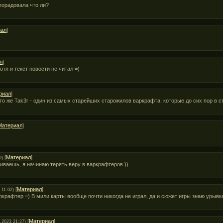
порадовала что ли?
иал
]
л
]
отя и текст новости не читал =)
риал
]
 это же Tak3r - один из самых старейших старожилов варкрафта, которые до сих пор в 
Материал
]
[
Материал
]
9)
иваешь, я начинаю терять веру в варкрафтеров ))
[
Материал
]
 11:02)
аркрафтер =) В мили карты вообще почти никогда не играл, да и сюжет игры знаю урывка
[
Материал
]
.2023 21:27)