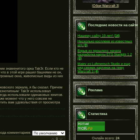
[
Обои Warcraft 3
]
Последние новости на сайте
Нашему сайту 19 лет!
(
14
)
Несколько косплеев из известных
игр
(
0
)
Взрыв из прошлого: начата
разработка карты ETS Starlight 1.2
(
0
)
Maiev из Luftmensch Studio и еще
ряд свежих картинок на тему
и знаменитого орка Tak3r. Если кто не
Warcraft 3
(
4
)
 что в этой игре рашил башнями не он,
(огромные окна, живописные виды из них
рковского зеркала, я бы сказал. Причем
Реклама
разнотипным: Tak3r использовал
сегда использовали одинаковых юнитов.
аже момент что у него совсем не
ртить вам удовольствия от просмотра
Статистика
вода комментариев:
Онлайн всего:
24
0