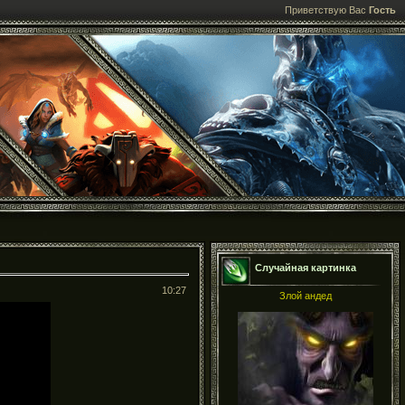
Приветствую Вас
Гость
Случайная картинка
10:27
Злой андед