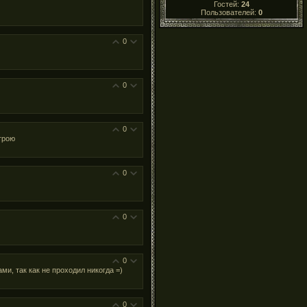
Гостей:
24
Пользователей:
0
0
0
0
строю
0
0
0
ми, так как не проходил никогда =)
0