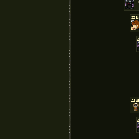
Ч
22
N
23
X