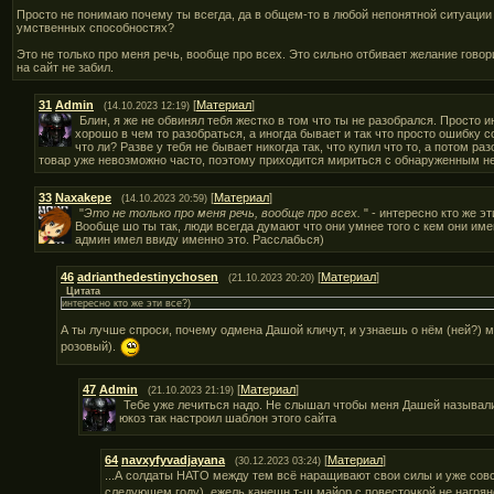
Просто не понимаю почему ты всегда, да в общем-то в любой непонятной ситуации
умственных способностях?
Это не только про меня речь, вообще про всех. Это сильно отбивает желание говори
на сайт не забил.
31
Admin
[
Материал
]
(14.10.2023 12:19)
Блин, я же не обвинял тебя жестко в том что ты не разобрался. Просто и
хорошо в чем то разобраться, а иногда бывает и так что просто ошибку
что ли? Разве у тебя не бывает никогда так, что купил что то, а потом ра
товар уже невозможно часто, поэтому приходится мириться с обнаруженным н
33
Naxakepe
[
Материал
]
(14.10.2023 20:59)
"
Это не только про меня речь, вообще про всех.
" - интересно кто же эт
Вообще шо ты так, люди всегда думают что они умнее того с кем они име
админ имел ввиду именно это. Расслабься)
46
adrianthedestinychosen
[
Материал
]
(21.10.2023 20:20)
Цитата
интересно кто же эти все?)
А ты лучше спроси, почему одмена Дашой кличут, и узнаешь о нём (ней?) мн
розовый).
47
Admin
[
Материал
]
(21.10.2023 21:19)
Тебе уже лечиться надо. Не слышал чтобы меня Дашей называли.
юкоз так настроил шаблон этого сайта
64
navxyfyvadjayana
[
Материал
]
(30.12.2023 03:24)
...А солдаты НАТО между тем всё наращивают свои силы и уже совсе
следующем году), ежель канешн т-щ майор с повесточкой не нагря