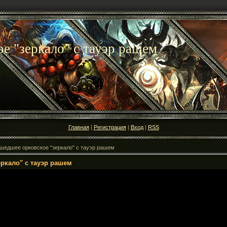
е "зеркало" с тауэр рашем
Главная
|
Регистрация
|
Вход
|
RSS
едшее орковское "зеркало" с тауэр рашем
ркало" с тауэр рашем