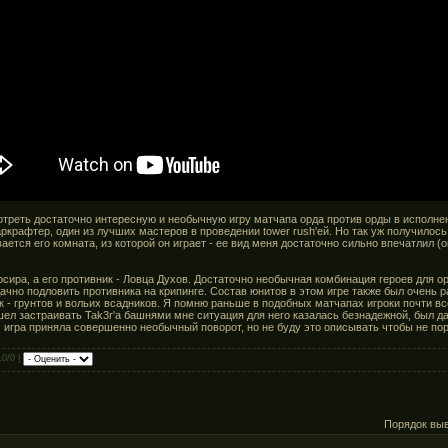
реть достаточно интересную и необычную игру матчапа орда против орды в исполнени
ркрафтер, один из лучших мастеров в проведении tower rush'ей. Но так уж получилось
ается его комната, из которой он играет - ее вид меня достаточно сильно впечатлил 
рсира, а его противник - Ловца Духов. Достаточно необычная комбинация героев для о
ачно подловить противника на крипинге. Состав юнитов в этом игре также был очень 
к - грунтов и вольих всадников. Я помню раньше в подобных матчапах игроки почти в
шел застраивать Tak3r'а башнями мне ситуация для него казалась безнадежной, был д
м игра приняла совершенно необычный поворот, но не буду это описывать чтобы не по
.0/0 |
Порядок вы