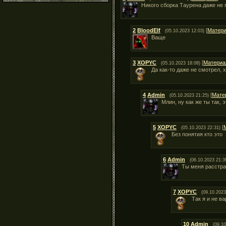
Никого сборка Таурена даже не 
2
BloodElf
[
Матер
(05.10.2023 12:03)
Ваще
3
XOPYC
[
Материа
(05.10.2023 18:08)
Да как-то даже не смотрел, х
4
Admin
[
Мате
(05.10.2023 21:25)
Млин, ну как же ты так,
5
XOPYC
[
(05.10.2023 22:31)
Без понятия кто это
6
Admin
(06.10.2023 21:3
Ты меня расстра
7
XOPYC
(09.10.2023
Так я и не в
10
Admin
(09.10