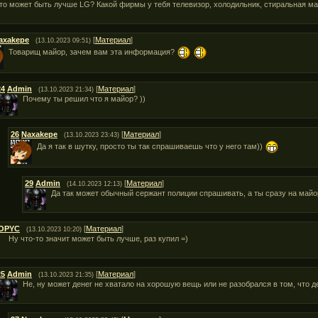
то может быть лучше LG? Какой фирмы у тебя телевизор, холодильник, стиральная м
axakepe
[
Материал
]
(13.10.2023 09:51)
Товарищ майор, зачем вам эта информация?
24
Admin
[
Материал
]
(13.10.2023 21:34)
Почему ты решил что я майор? ))
26
Naxakepe
[
Материал
]
(13.10.2023 23:43)
Да я так в шутку, просто ты так спрашиваешь что у него там))
29
Admin
[
Материал
]
(14.10.2023 12:13)
Да так может обычный сержант полиции спрашивать, а ты сразу на майо
OPYC
[
Материал
]
(13.10.2023 10:20)
Ну что-то значит может быть лучше, раз купил =)
25
Admin
[
Материал
]
(13.10.2023 21:35)
Не, ну может денег не хватало на хорошую вещь или не разобрался в том, что д