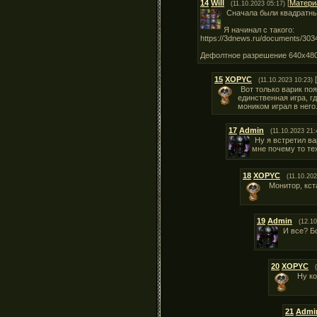
14
Will
[
Матери
(11.10.2023 05:17)
Сначала были квадратны
Я начинал с такого:
https://3dnews.ru/documents/3034
Дефолтное разрешение 640х480.
15
XOPYC
[
(11.10.2023 10:23)
Вот только варик по
единственная игра, г
моником играл в него.
17
Admin
(11.10.2023 21:
Ну я встретил ва
мне почему то те
18
XOPYC
(11.10.202
Монитор, кст
19
Admin
(12.10
И все? Б
20
XOPYC
Ну ко
21
Admi