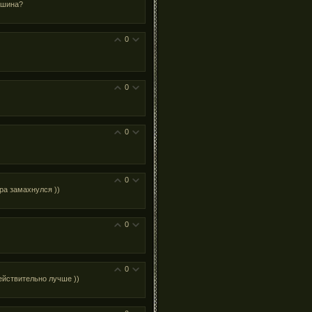
ашина?
0
0
0
0
ра замахнулся ))
0
0
ействительно лучше ))