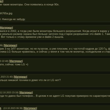
ал
]
е такие мониторы. Они появились в конце 90х.
/t765a.jpg
 Никогда не забуду.
Материал
]
явился в 2002, а тогда уже были мониторы большего разрешения. Когда играл в варик 
де реально размер экрана был больше заточен под старое разрешение это diablo 1. Там
 Вот только к этому времени уже и diablo 2 вышла.
[
Материал
]
49)
рик 3 на ЭЛТ мониторе, но не пузатом, а уже плоским, и с частотой кадров до 120 Гц
хника LG больше нравилась, и сейчас у меня в том числе монитор, холодильник и ст
[
Материал
]
3 22:40)
ати, сейчас тоже LG =)
[
Материал
]
.2023 21:40)
ольше никакой техники в доме что ли от LG нет?
[
Материал
]
(12.10.2023 23:18)
гда-то давно был телефон... В целом я не адепт LG покупаю примерно по характеристи
n
[
Материал
]
(13.10.2023 09:39)