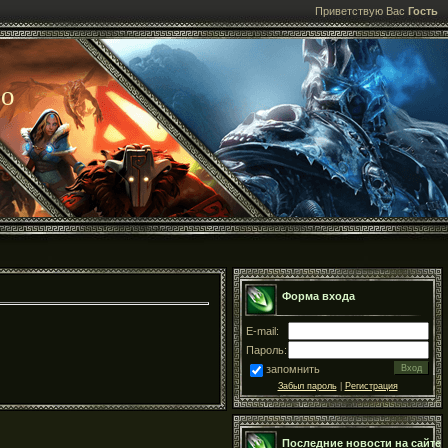
Приветствую Вас
Гость
ео
Форма входа
E-mail:
Пароль:
запомнить
Забыл пароль
|
Регистрация
Последние новости на сайте