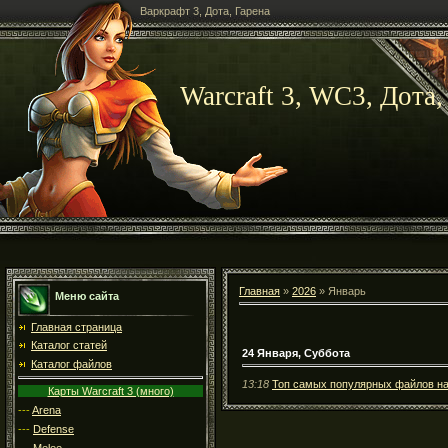
Варкрафт 3, Дота, Гарена
Warcraft 3, WC3, Дота,
Главная
»
2026
»
Январь
Меню сайта
Главная страница
Каталог статей
24 Января, Суббота
Каталог файлов
13:18
Топ самых популярных файлов н
Карты Warcraft 3 (много)
---
Arena
---
Defense
---
Melee