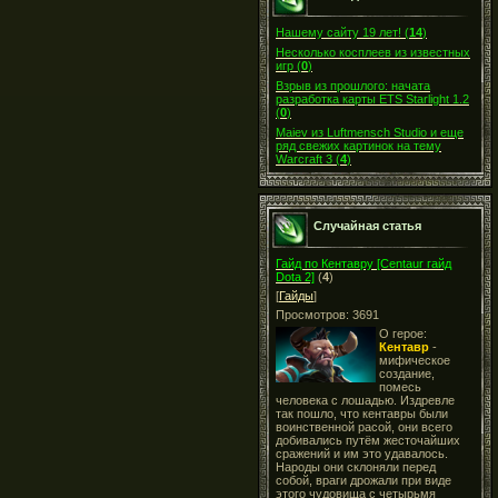
Нашему сайту 19 лет!
(
14
)
Несколько косплеев из известных
игр
(
0
)
Взрыв из прошлого: начата
разработка карты ETS Starlight 1.2
(
0
)
Maiev из Luftmensch Studio и еще
ряд свежих картинок на тему
Warcraft 3
(
4
)
Случайная статья
Гайд по Кентавру [Centaur гайд
Dota 2]
(
4
)
[
Гайды
]
Просмотров: 3691
О герое:
Кентавр
-
мифическое
создание,
помесь
человека с лошадью. Издревле
так пошло, что кентавры были
воинственной расой, они всего
добивались путём жесточайших
сражений и им это удавалось.
Народы они склоняли перед
собой, враги дрожали при виде
этого чудовища с четырьмя