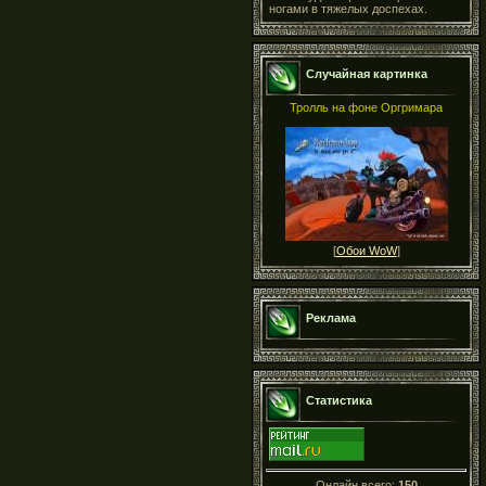
ногами в тяжелых доспехах.
Случайная картинка
Тролль на фоне Оргримара
[
Обои WoW
]
Реклама
Статистика
Онлайн всего:
150