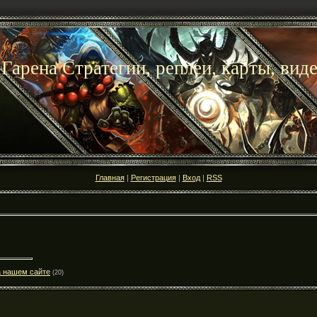
 Гарена Стратегии, реплеи, карты, вид
Главная
|
Регистрация
|
Вход
|
RSS
а нашем сайте
(20)