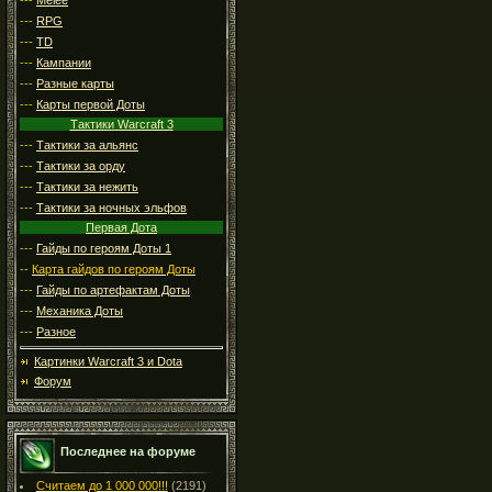
---
RPG
---
TD
---
Кампании
---
Разные карты
---
Карты первой Доты
Тактики Warcraft 3
---
Тактики за альянс
---
Тактики за орду
---
Тактики за нежить
---
Тактики за ночных эльфов
Первая Дота
---
Гайды по героям Доты 1
--
Карта гайдов по героям Доты
---
Гайды по артефактам Доты
---
Механика Доты
---
Разное
Картинки Warcraft 3 и Dota
Форум
Последнее на форуме
Считаем до 1 000 000!!!
(2191)