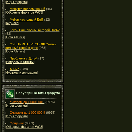
[
Игры форума
]
Минутка воспоминаний
(46)
[
Общение фанатов WC3
]
Mellon настоящий Eul?
(12)
[
Курилка
]
Какой Ваш любимый герой DotA?
(53)
[
Dota Allstars
]
ОЧЕНЬ ИНТЕРЕСНО!!! Самый
сильный герой в доте
(968)
[
Dota Allstars
]
Проблема с Дотой
(17)
[
Вопросы и ответы
]
Аниме
(289)
[
Фильмы и анимация
]
Популярные темы форума
считаем до 1 000 000!!!
(9976)
[
Игры форума
]
Считаем до 1 000 000!!!
(9975)
[
Игры форума
]
Общение
(9883)
[
Общение фанатов WC3
]