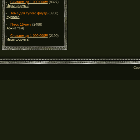
Считаем до 1 000 000!!!
(9327)
[
Игры форума
]
Тема для тупого флуда
(3950)
[
Курилка
]
Плюс 15-ому
(2488)
[
Архив тем
]
Считаем до 1 000 000!!!
(2190)
[
Игры форума
]
Cop