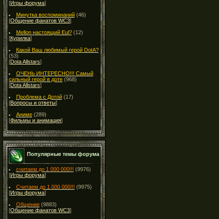
[
Игры форума
]
Минутка воспоминаний
(46)
[
Общение фанатов WC3
]
Mellon настоящий Eul?
(12)
[
Курилка
]
Какой Ваш любимый герой DotA?
(53)
[
Dota Allstars
]
ОЧЕНЬ ИНТЕРЕСНО!!! Самый
сильный герой в доте
(968)
[
Dota Allstars
]
Проблема с Дотой
(17)
[
Вопросы и ответы
]
Аниме
(289)
[
Фильмы и анимация
]
Популярные темы форума
считаем до 1 000 000!!!
(9976)
[
Игры форума
]
Считаем до 1 000 000!!!
(9975)
[
Игры форума
]
Общение
(9883)
[
Общение фанатов WC3
]