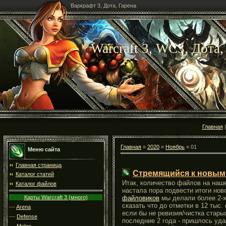
Варкрафт 3, Дота, Гарена
Warcraft 3, WC3, Дота,
Главная
Главная
»
2020
»
Ноябрь
»
01
Меню сайта
Главная страница
Стремящийся к новым
Каталог статей
Итак, количество файлов на наше
Каталог файлов
настала пора подвести итоги нов
Карты Warcraft 3 (много)
файловиков
мы делали более 2-х 
сказать что до отметки в 12 тыс
---
Arena
если бы не ревизия/чистка стары
---
Defense
последние 2 года - пришлось уда
---
Melee