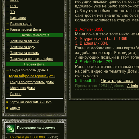
несущих никакой ценности, ссылк
вдобавок уже не было возможнос
---
RPG
работу нужно было сделать. Поэ
---
TD
сайт достигнет значительно быст
---
Кампании
большого количества старых мате
---
Разные карты
1. Admin - 3850.
---
Карты первой Доты
Меня пока в этом топе никто не м
Тактики Warcraft 3
2. Saygaron-zero-hard - 1369.
---
Тактики за альянс
3. Bladestar - 884.
---
Тактики за орду
Раньше добавляли к нам карты Wa
за добавление карт. Как видите, 
---
Тактики за нежить
лидирующих позиций в этом топе
---
Тактики за ночных эльфов
4. Surfer_Dude - 797.
Первая Дота
Раньше достаточно активный пол
---
Гайды по героям Доты 1
на сайт, видео на тематику Доты 
очень часто.
--
Карта гайдов по героям Доты
5. BloodElf
...
Читать дальше »
---
Гайды по артефактам Доты
Просмотров: 1254 | Добавил:
Admin
---
Механика Доты
---
Разное
Картинки Warcraft 3 и Dota
Форум
Последнее на форуме
Считаем до 1 000 000!!!
(2190)