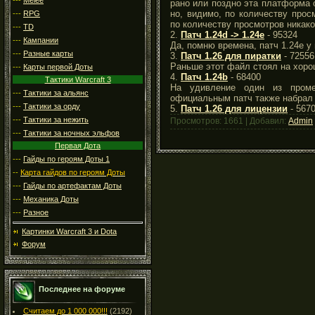
рано или поздно эта платформа 
но, видимо, по количеству про
---
RPG
по количеству просмотров никак
---
TD
2.
Патч 1.24d -> 1.24e
- 95324
---
Кампании
Да, помню времена, патч 1.24е у
---
Разные карты
3.
Патч 1.26 для пиратки
- 72556
Раньше этот файл стоял на хоро
---
Карты первой Доты
4.
Патч 1.24b
- 68400
Тактики Warcraft 3
На удивление один из проме
---
Тактики за альянс
официальным патч также набрал 
---
Тактики за орду
5.
Патч 1.26 для лицензии
- 567
---
Тактики за нежить
Просмотров: 1661 | Добавил:
Admin
---
Тактики за ночных эльфов
Первая Дота
---
Гайды по героям Доты 1
--
Карта гайдов по героям Доты
---
Гайды по артефактам Доты
---
Механика Доты
---
Разное
Картинки Warcraft 3 и Dota
Форум
Последнее на форуме
Считаем до 1 000 000!!!
(2192)