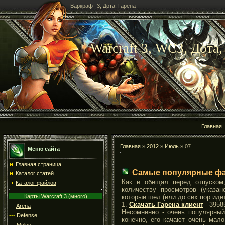
Варкрафт 3, Дота, Гарена
Warcraft 3, WC3, Дота,
Главная
Главная
»
2012
»
Июль
»
07
Меню сайта
Главная страница
Самые популярные фа
Каталог статей
Как и обещал перед отпуском
Каталог файлов
количеству просмотров (указа
Карты Warcraft 3 (много)
которые шел (или до сих пор иде
1.
Скачать Гарена клиент
- 3958
---
Arena
Несомненно - очень популярный
---
Defense
конечно, его качают очень мало
---
Melee