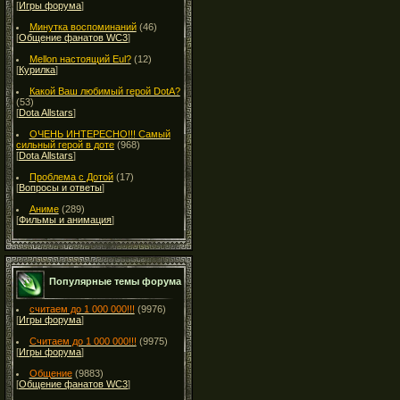
[
Игры форума
]
Минутка воспоминаний
(46)
[
Общение фанатов WC3
]
Mellon настоящий Eul?
(12)
[
Курилка
]
Какой Ваш любимый герой DotA?
(53)
[
Dota Allstars
]
ОЧЕНЬ ИНТЕРЕСНО!!! Самый
сильный герой в доте
(968)
[
Dota Allstars
]
Проблема с Дотой
(17)
[
Вопросы и ответы
]
Аниме
(289)
[
Фильмы и анимация
]
Популярные темы форума
считаем до 1 000 000!!!
(9976)
[
Игры форума
]
Считаем до 1 000 000!!!
(9975)
[
Игры форума
]
Общение
(9883)
[
Общение фанатов WC3
]