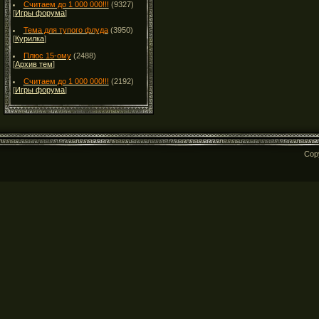
Считаем до 1 000 000!!!
(9327)
[
Игры форума
]
Тема для тупого флуда
(3950)
[
Курилка
]
Плюс 15-ому
(2488)
[
Архив тем
]
Считаем до 1 000 000!!!
(2192)
[
Игры форума
]
Cop