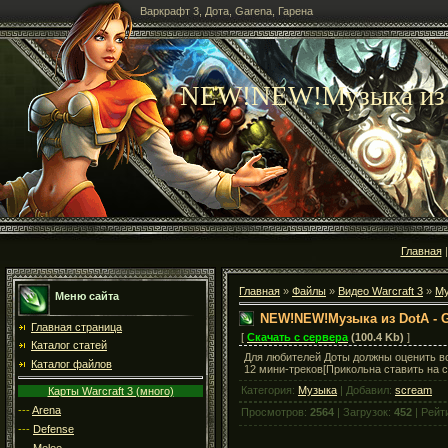
Варкрафт 3, Дота, Garena, Гарена
NEW!NEW!Музыка из D
Главная
Главная
»
Файлы
»
Видео Warcraft 3
»
Му
Меню сайта
NEW!NEW!Музыка из DotA - G
Главная страница
[
Скачать с сервера
(100.4 Kb)
]
Каталог статей
Для любителей Доты должны оценить в
Каталог файлов
12 мини-треков[Прикольна ставить на 
Категория:
Музыка
| Добавил:
scream
Карты Warcraft 3 (много)
---
Arena
Просмотров:
2564
| Загрузок:
452
| Рейт
---
Defense
---
Melee