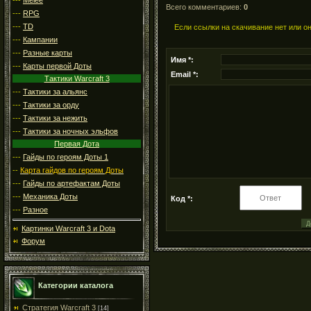
Всего комментариев:
0
---
RPG
---
TD
Если ссылки на скачивание нет или о
---
Кампании
---
Разные карты
Имя *:
---
Карты первой Доты
Email *:
Тактики Warcraft 3
---
Тактики за альянс
---
Тактики за орду
---
Тактики за нежить
---
Тактики за ночных эльфов
Первая Дота
---
Гайды по героям Доты 1
--
Карта гайдов по героям Доты
---
Гайды по артефактам Доты
---
Механика Доты
Код *:
---
Разное
Картинки Warcraft 3 и Dota
Форум
Категории каталога
Стратегия Warcraft 3
[14]