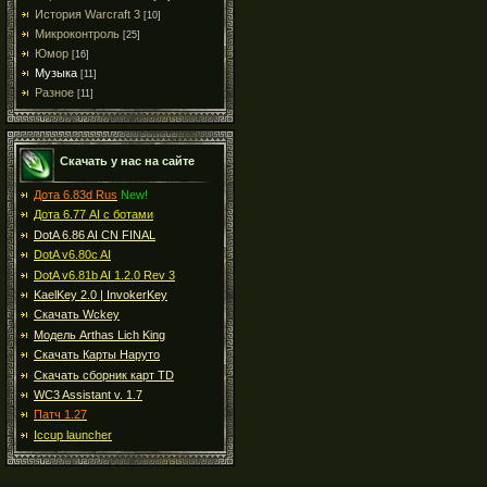
История Warcraft 3
[10]
Микроконтроль
[25]
Юмор
[16]
Музыка
[11]
Разное
[11]
Скачать у нас на сайте
Дота 6.83d Rus
New!
Дота 6.77 AI с ботами
DotA 6.86 AI CN FINAL
DotA v6.80c AI
DotA v6.81b AI 1.2.0 Rev 3
KaelKey 2.0 | InvokerKey
Скачать Wckey
Модель Arthas Lich King
Скачать Карты Наруто
Скачать сборник карт TD
WC3 Assistant v. 1.7
Патч 1.27
Iccup launcher