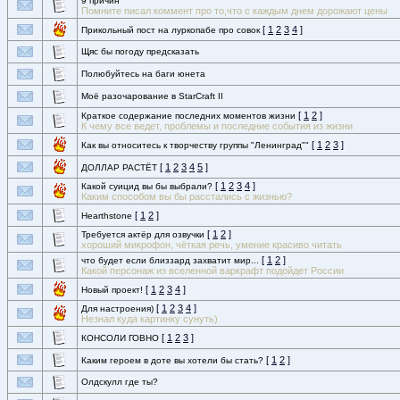
9 причин
Помните писал коммент про то,что с каждым днем дорожают цены
[
1
2
3
4
]
Прикольный пост на луркопабе про совок
Щяс бы погоду предсказать
Полюбуйтесь на баги юнета
Моё разочарование в StarCraft II
[
1
2
]
Краткое содержание последних моментов жизни
К чему все ведет, проблемы и последние события из жизни
[
1
2
3
]
Как вы относитесь к творчеству группы "Ленинград""
[
1
2
3
4
5
]
ДОЛЛАР РАСТЁТ
[
1
2
3
4
]
Какой суицид вы бы выбрали?
Каким способом вы бы расстались с жизнью?
[
1
2
]
Hearthstone
[
1
2
]
Требуется актёр для озвучки
хороший микрофон, чёткая речь, умение красиво читать
[
1
2
]
что будет если близзард захватит мир...
Какой персонаж из вселенной варкрафт подойдет России
[
1
2
3
4
]
Новый проект!
[
1
2
3
4
]
Для настроения)
Незнал куда картинку сунуть)
[
1
2
3
]
КОНСОЛИ ГОВНО
[
1
2
]
Каким героем в доте вы хотели бы стать?
Олдскулл где ты?