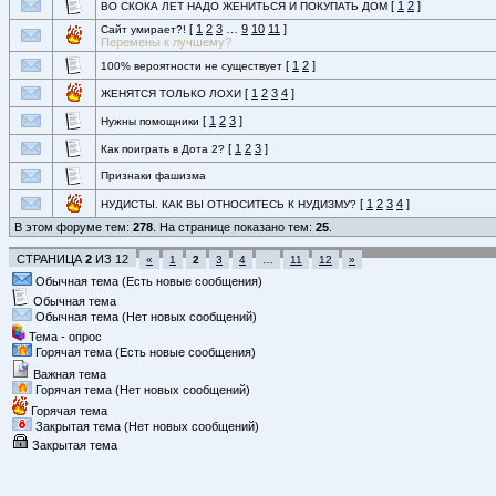
[
1
2
]
ВО СКОКА ЛЕТ НАДО ЖЕНИТЬСЯ И ПОКУПАТЬ ДОМ
[
1
2
3
…
9
10
11
]
Сайт умирает?!
Перемены к лучшему?
[
1
2
]
100% вероятности не существует
[
1
2
3
4
]
ЖЕНЯТСЯ ТОЛЬКО ЛОХИ
[
1
2
3
]
Нужны помощники
[
1
2
3
]
Как поиграть в Дота 2?
Признаки фашизма
[
1
2
3
4
]
НУДИСТЫ. КАК ВЫ ОТНОСИТЕСЬ К НУДИЗМУ?
В этом форуме тем:
278
. На странице показано тем:
25
.
СТРАНИЦА
2
ИЗ
12
«
1
2
3
4
…
11
12
»
Обычная тема (Есть новые сообщения)
Обычная тема
Обычная тема (Нет новых сообщений)
Тема - опрос
Горячая тема (Есть новые сообщения)
Важная тема
Горячая тема (Нет новых сообщений)
Горячая тема
Закрытая тема (Нет новых сообщений)
Закрытая тема