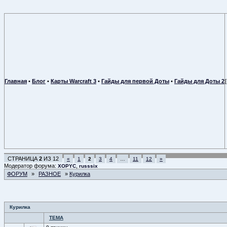
Главная
•
Блог
•
Карты Warcraft 3
•
Гайды для первой Доты
•
Гайды для Доты 2
СТРАНИЦА
2
ИЗ
12
«
1
2
3
4
…
11
12
»
Модератор форума:
,
XOPYC
russsix
ФОРУМ
»
РАЗНОЕ
»
Курилка
Курилка
ТЕМА