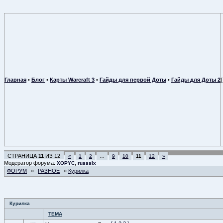
Главная
•
Блог
•
Карты Warcraft 3
•
Гайды для первой Доты
•
Гайды для Доты 2
СТРАНИЦА
11
ИЗ
12
«
1
2
…
9
10
11
12
»
Модератор форума:
,
XOPYC
russsix
ФОРУМ
»
РАЗНОЕ
»
Курилка
Курилка
ТЕМА