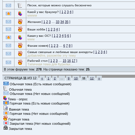
Песни, которые можно слушать бесконечно
[
1
2
3
4
]
Какой у вас браузер?
мммм
[
1
2
3
…
33
34
35
]
Желания
[
1
2
3
4
]
Ваши хобби
[
1
2
3
4
5
6
]
Какая у вас ОС?
ммм
[
1
2
3
…
6
7
8
]
Фанам хоккея)
[
1
2
3
4
]
Самые смешные и любимые ваши анекдоты
добавляйте, разожгём эту тему
[
1
2
3
…
15
16
17
]
Рабочий стол
Типичная тема для Курилки...
В этом форуме тем:
278
. На странице показано тем:
25
.
СТРАНИЦА
11
ИЗ
12
«
1
2
…
9
10
11
12
»
Обычная тема (Есть новые сообщения)
Обычная тема
Обычная тема (Нет новых сообщений)
Тема - опрос
Горячая тема (Есть новые сообщения)
Важная тема
Горячая тема (Нет новых сообщений)
Горячая тема
Закрытая тема (Нет новых сообщений)
Закрытая тема