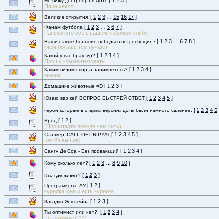
[
1
2
3
]
Не вижу дестроера в Доте
Паца хеелл!
[
1
2
3
…
15
16
17
]
Великие открытия.
[
1
2
3
…
5
6
7
]
Фанам футбола
Расскажите все о вашем любимом клубе
[
1
2
3
…
6
7
8
]
Ваши самые большие победы в петросянщине
(чем больше тем лучше)
[
1
2
3
4
]
Какой у вас браузер?
Прошу комментировать
[
1
2
3
4
]
Каким видом спорта занимаетесь?
мммм
[
1
2
3
]
Домашние животные =D
[
1
2
3
4
5
]
Юзаю вар кей ВОПРОС БЫСТРЕЙ ОТВЕТ
[
1
2
3
4
5
Герои которые в старых версиях доты были намного сильнее.
[
1
2
]
Вред
(Прочитайте прежде чем пить)
[
1
2
3
4
5
]
Сталкер: CALL OF PRIPYAT
Как бэ вышла)
[
1
2
3
4
]
Сангу Де Соа - Без провакаций
[
1
2
3
…
8
9
10
]
Кому сколько лет?
[
1
2
3
]
Кто где живет?
[
1
2
]
Програмисты, АУ
курилка, она и есть курилка
[
1
2
3
]
Загадка Энштейна
[
1
2
3
4
]
Ты оптимист или нет?!
Ты оптимист???