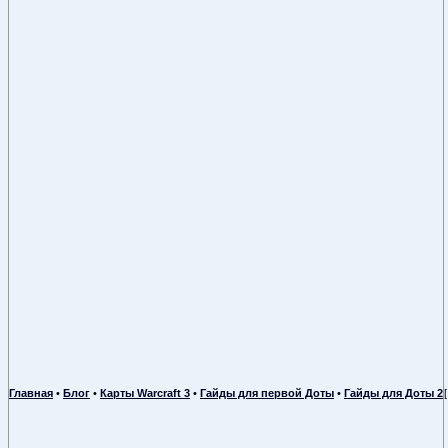
Главная
•
Блог
•
Карты Warcraft 3
•
Гайды для первой Доты
•
Гайды для Доты 2