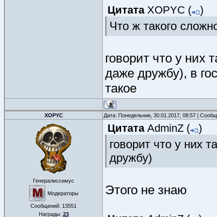
Цитата
XOPYC
(
)
Что ж такого сложн
говорит что у них 
даже дружбу), в го
такое
XOPYC
Дата: Понедельник, 30.01.2017, 08:57 | Сооб
Цитата
AdminZ
(
)
говорит что у них 
дружбу)
Генералиссимус
Этого не знаю
Модераторы
Сообщений:
13551
Награды:
23