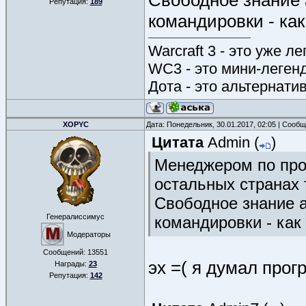
Свободное знание 
Репутация:
189
командировки - как 
Warcraft 3 - это уже л
WC3 - это мини-леген
Дота - это альтернати
XOPYC
Дата: Понедельник, 30.01.2017, 02:05 | Сооб
Цитата
Admin
(
)
Менеджером по прод
остальных странах
Свободное знание а
Генералиссимус
командировки - как 
Модераторы
Сообщений:
13551
эх =( я думал прог
Награды:
23
Репутация:
142