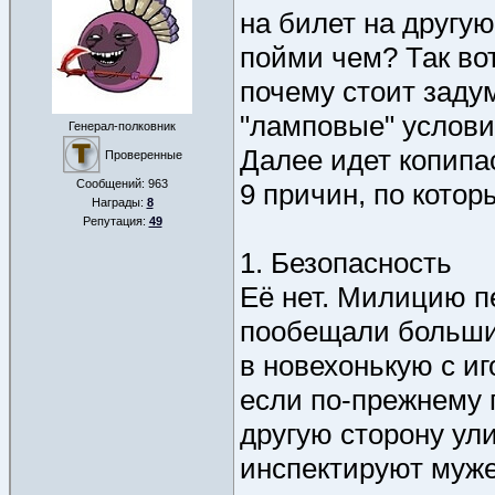
на билет на другую
пойми чем? Так вот
почему стоит заду
"ламповые" услови
Генерал-полковник
Далее идет копипа
Проверенные
Сообщений:
963
9 причин, по котор
Награды:
8
Репутация:
49
1. Безопасность
Её нет. Милицию 
пообещали большие
в новехонькую с иг
если по-прежнему 
другую сторону ул
инспектируют муже