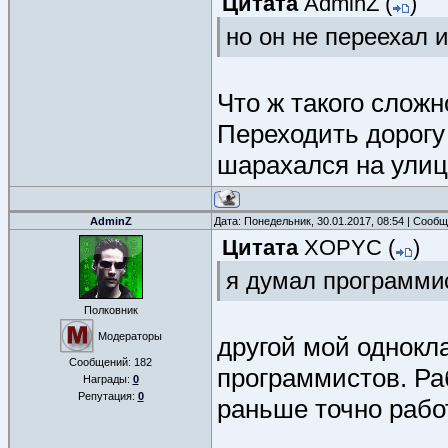
Цитата
AdminZ
(
)
но он не переехал 
Что ж такого сложн
Переходить дорогу
шарахался на улице
AdminZ
Дата: Понедельник, 30.01.2017, 08:54 | Сооб
Цитата
XOPYC
(
)
я думал программи
Полковник
Модераторы
другой мой однокл
Сообщений:
182
программистов. Ра
Награды:
0
Репутация:
0
раньше точно рабо