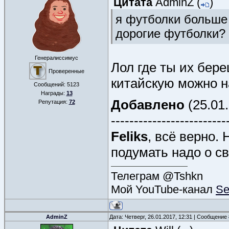
Цитата
AdminZ
(
)
я футболки больше 
дорогие футболки?
Генералиссимус
Лол где ты их бер
Проверенные
китайскую можно на
Сообщений:
5123
Награды:
13
Добавлено
(25.01.
Репутация:
72
-------------------------
Feliks
, всё верно.
подумать надо о св
Телеграм @Tshkn
Мой YouTube-канал
Se
AdminZ
Дата: Четверг, 26.01.2017, 12:31 | Сообщение