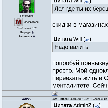
Цитата
Will
(
)
Лол где ты их бере
Полковник
Модераторы
скидки в магазинах
Сообщений:
182
Награды:
0
Репутация:
0
Цитата
Will
(
)
Надо валить
попробуй привыкнут
просто. Мой однок
переехать жить в С
менталитете. Сейча
XOPYC
Дата: Четверг, 26.01.2017, 15:47 | Сообщение
Цитата
AdminZ
(
)