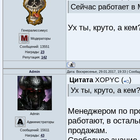
Сейчас работает в M
Ух ты, круто, а кем
Генералиссимус
Модераторы
Сообщений:
13551
Награды:
23
Репутация:
142
Admin
Дата: Воскресенье, 29.01.2017, 19:33 | Сооб
Цитата
XOPYC
(
)
Ух ты, круто, а кем
Менеджером по про
Admin
работают, в остал
Администраторы
продажам.
Сообщений:
15611
Награды:
43