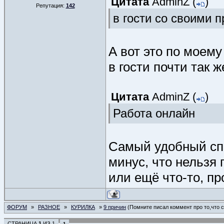
Цитата
AdminZ
(
)
Репутация:
142
в гости со своими п
А вот это по моем
в гости почти так ж
Цитата
AdminZ
(
)
Работа онлайн
Самый удобный спо
минус, что нельзя
или ещё что-то, пр
ФОРУМ
»
РАЗНОЕ
»
КУРИЛКА
»
9 причин
(Помните писал коммент про то,что 
СТРАНИЦА
1
ИЗ
1
1