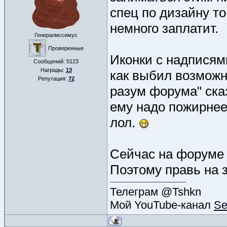
спец по дизайну т
немного заплатит.
Генералиссимус
Проверенные
Иконки с надписями
Сообщений:
5123
Награды:
13
как выбил возможн
Репутация:
72
разум форума" ска
ему надо пожирнее
лол.
Сейчас на форуме н
Поэтому правь на 
Телеграм @Tshkn
Мой YouTube-канал
Se