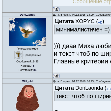
Сообщение от
DonLaonda
Дата: Вторник, 04.12.2018, 14:09 | Сообщение
Цитата
XOPYC
(
)
минималистичен =)
))) дааа Миха люби
Генералиссимус
и текст чтоб по ши
Проверенные
Главные критерии 
Сообщений:
2438
Награды:
8
Репутация:
85
Will_old
Дата: Вторник, 04.12.2018, 16:43 | Сообщение
Цитата
DonLaonda
(
текст чтоб по шири