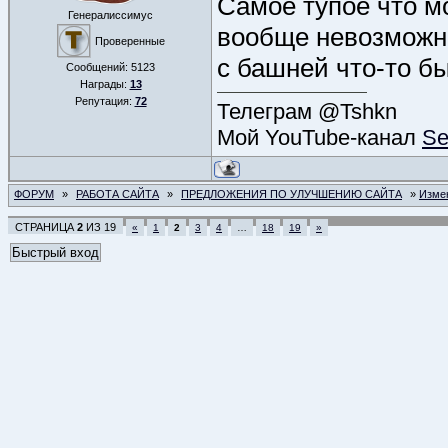
Самое тупое что м
Генералиссимус
вообще невозможно
Проверенные
с башней что-то б
Сообщений:
5123
Награды:
13
Репутация:
72
Телеграм @Tshkn
Мой YouTube-канал
Se
ФОРУМ
»
РАБОТА САЙТА
»
ПРЕДЛОЖЕНИЯ ПО УЛУЧШЕНИЮ САЙТА
»
Измен
СТРАНИЦА
2
ИЗ
19
«
1
2
3
4
…
18
19
»