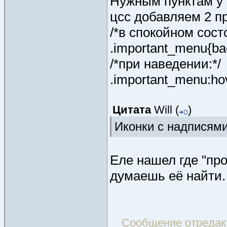
Нужным пунктам у т
цсс добавляем 2 п
/*в спокойном сост
.important_menu{bac
/*при наведении:*/
.important_menu:hov
Цитата
Will
(
)
Иконки с надписями 
Еле нашел где "пр
думаешь её найти. 
Сообщение отреда