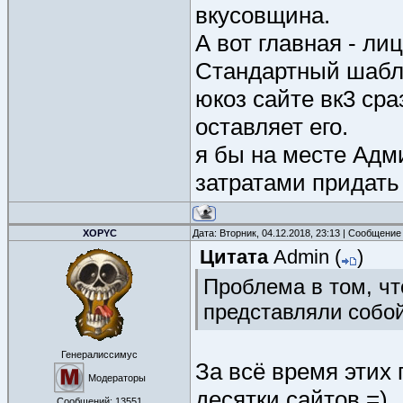
вкусовщина.
А вот главная - ли
Стандартный шабло
юкоз сайте вк3 ср
оставляет его.
я бы на месте Ад
затратами придать
XOPYC
Дата: Вторник, 04.12.2018, 23:13 | Сообщение
Цитата
Admin
(
)
Проблема в том, чт
представляли собо
Генералиссимус
За всё время этих 
Модераторы
десятки сайтов =)
Сообщений:
13551