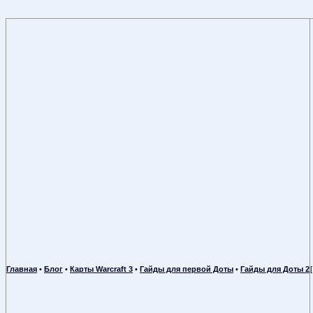
Главная
•
Блог
•
Карты Warcraft 3
•
Гайды для первой Доты
•
Гайды для Доты 2