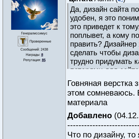
Да, дизайн сайта п
удобен, я это пони
это приведет к том
поплывет, а кому п
Генералиссимус
Проверенные
править? Дизайнер 
Сообщений:
2438
сделать чтобы диза
Награды:
8
трудно придумать к
Репутация:
85
потерями для сайта
дальнейшей ручной
Говняная верстка з
этом сомневаюсь. 
материала
Добавлено
(04.12.
-------------------------
Что по дизайну, то