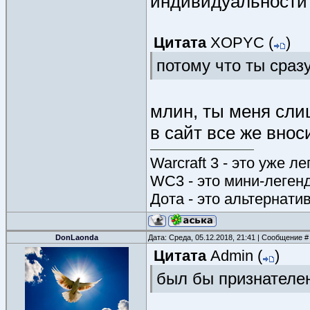
индивидуальности у
Цитата
XOPYC
(
)
потому что ты сраз
млин, ты меня сли
в сайт все же внос
Warcraft 3 - это уже л
WC3 - это мини-леген
Дота - это альтернати
DonLaonda
Дата: Среда, 05.12.2018, 21:41 | Сообщение 
Цитата
Admin
(
)
был бы признателен