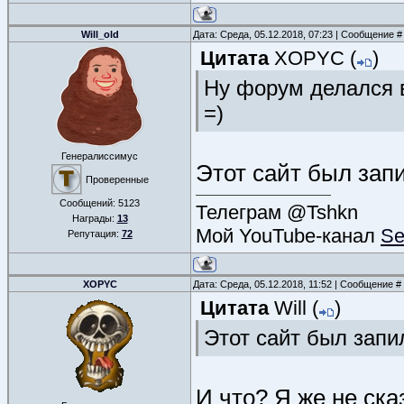
Will_old
Дата: Среда, 05.12.2018, 07:23 | Сообщение 
Цитата
XOPYC
(
)
Ну форум делался в
=)
Генералиссимус
Этот сайт был запи
Проверенные
Сообщений:
5123
Телеграм @Tshkn
Награды:
13
Мой YouTube-канал
Se
Репутация:
72
XOPYC
Дата: Среда, 05.12.2018, 11:52 | Сообщение #
Цитата
Will
(
)
Этот сайт был запил
И что? Я же не ска