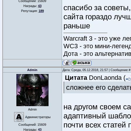
Сообщений:
15609
спасибо за советы
Награды:
43
Репутация:
189
сайта гораздо луч
раньше
Warcraft 3 - это уже л
WC3 - это мини-леген
Дота - это альтернати
Admin
Дата: Среда, 05.12.2018, 21:57 | Сообщение 
Цитата
DonLaonda
(
сложнее его сделат
на другом своем с
Admin
адаптивный шабло
Администраторы
почти всех статей 
Сообщений:
15609
Награды:
43