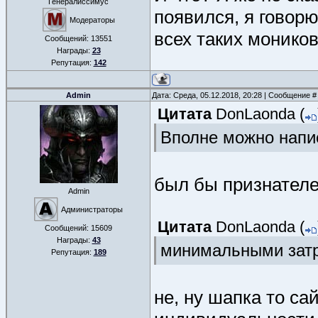
Генералиссимус
появился, я говор
Модераторы
всех таких монико
Сообщений:
13551
Награды:
23
Репутация:
142
Admin
Дата: Среда, 05.12.2018, 20:28 | Сообщение 
Цитата
DonLaonda
(
Вполне можно напис
был бы признателе
Admin
Администраторы
Цитата
DonLaonda
(
Сообщений:
15609
Награды:
43
минимальными затр
Репутация:
189
не, ну шапка то са