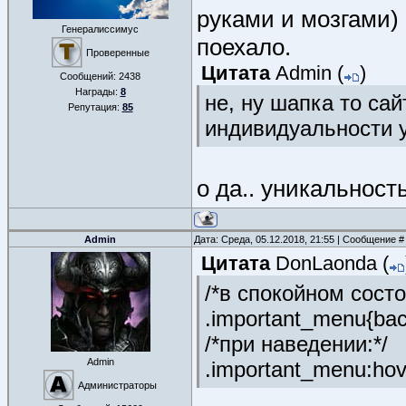
руками и мозгами) 
Генералиссимус
поехало.
Проверенные
Цитата
Admin
(
)
Сообщений:
2438
Награды:
8
не, ну шапка то са
Репутация:
85
индивидуальности у 
о да.. уникальность
Admin
Дата: Среда, 05.12.2018, 21:55 | Сообщение 
Цитата
DonLaonda
(
/*в спокойном состо
.important_menu{back
/*при наведении:*/
Admin
.important_menu:hov
Администраторы