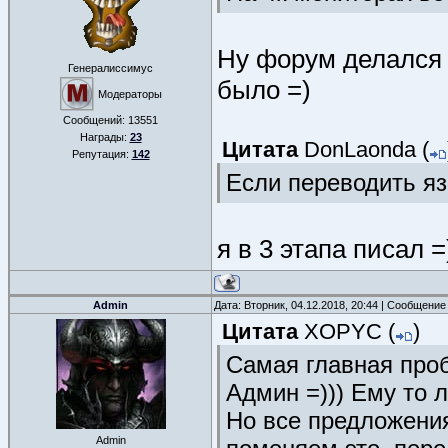
Ну форум делался в
Генералиссимус
было =)
Модераторы
Сообщений:
13551
Награды:
23
Цитата
DonLaonda
(
Репутация:
142
Если переводить яз
я в 3 этапа писал 
Admin
Дата: Вторник, 04.12.2018, 20:44 | Сообщение
Цитата
XOPYC
(
)
Самая главная проб
Админ =))) Ему то л
Но все предложения
Admin