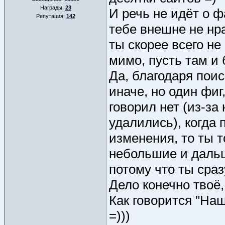
Награды:
23
И речь не идёт о 
Репутация:
142
тебе внешне не нр
ты скорее всего н
мимо, пусть там и 
Да, благодаря пои
иначе, но один фиг
говорил нет (из-з
удалились), когда 
изменения, то ты т
небольшие и дальш
потому что ты сраз
Дело конечно твоё,
Как говорится "На
=)))