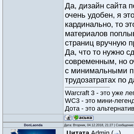
Да, дизайн сайта 
очень удобен, я э
кардинально, то эт
материалов поплыв
страниц вручную п
Да, что то нужно с
современным, но о
с минимальными п
трудозатратах по 
Warcraft 3 - это уже л
WC3 - это мини-леген
Дота - это альтернати
DonLaonda
Дата: Вторник, 04.12.2018, 21:27 | Сообщение
Цитата
Admin
(
)