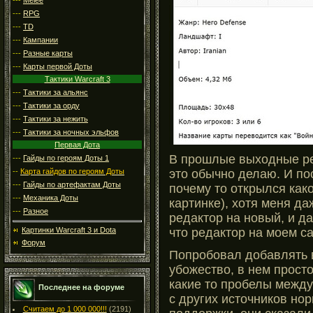
---
RPG
---
TD
---
Кампании
---
Разные карты
---
Карты первой Доты
Тактики Warcraft 3
---
Тактики за альянс
---
Тактики за орду
---
Тактики за нежить
---
Тактики за ночных эльфов
Первая Дота
В прошлые выходные реш
---
Гайды по героям Доты 1
это обычно делаю. И по
--
Карта гайдов по героям Доты
---
Гайды по артефактам Доты
почему то открылся как
---
Механика Доты
картинке), хотя меня да
---
Разное
редактор на новый, и д
что редактор на моем с
Картинки Warcraft 3 и Dota
Форум
Попробовал добавлять в
убожество, в нем прост
какие то пробелы между 
Последнее на форуме
с других источников нор
Считаем до 1 000 000!!!
(2191)