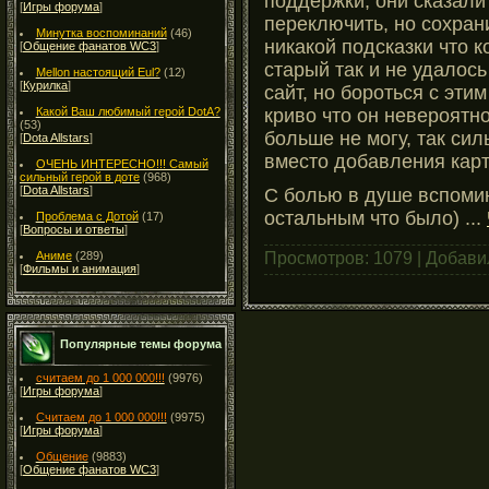
поддержки, они сказали
[
Игры форума
]
переключить, но сохран
Минутка воспоминаний
(46)
никакой подсказки что к
[
Общение фанатов WC3
]
старый так и не удалось
Mellon настоящий Eul?
(12)
[
Курилка
]
сайт, но бороться с эти
криво что он невероятно
Какой Ваш любимый герой DotA?
(53)
больше не могу, так си
[
Dota Allstars
]
вместо добавления карт
ОЧЕНЬ ИНТЕРЕСНО!!! Самый
сильный герой в доте
(968)
[
Dota Allstars
]
С болью в душе вспомин
остальным что было)
...
Проблема с Дотой
(17)
[
Вопросы и ответы
]
Просмотров: 1079 | Добави
Аниме
(289)
[
Фильмы и анимация
]
Популярные темы форума
считаем до 1 000 000!!!
(9976)
[
Игры форума
]
Считаем до 1 000 000!!!
(9975)
[
Игры форума
]
Общение
(9883)
[
Общение фанатов WC3
]