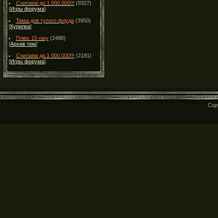
Считаем до 1 000 000!!!
(9327)
[
Игры форума
]
Тема для тупого флуда
(3950)
[
Курилка
]
Плюс 15-ому
(2488)
[
Архив тем
]
Считаем до 1 000 000!!!
(2191)
[
Игры форума
]
Cop