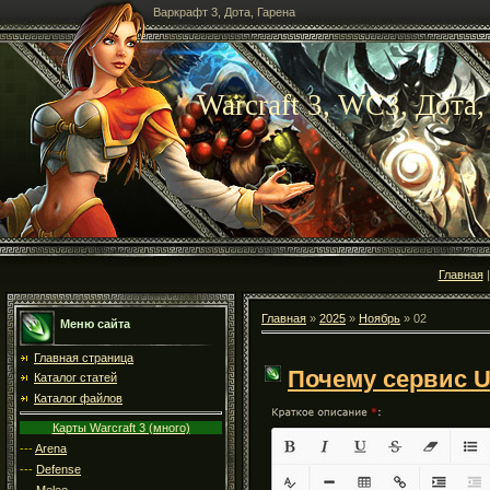
Варкрафт 3, Дота, Гарена
Warcraft 3, WC3, Дота,
Главная
Главная
»
2025
»
Ноябрь
»
02
Меню сайта
Главная страница
Почему сервис U
Каталог статей
Каталог файлов
Карты Warcraft 3 (много)
---
Arena
---
Defense
---
Melee