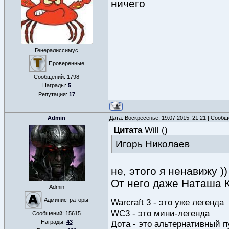
ничего
Генералиссимус
Проверенные
Сообщений:
1798
Награды:
5
Репутация:
17
Admin
Дата: Воскресенье, 19.07.2015, 21:21 | Сооб
Цитата
Will
(
)
Игорь Николаев
не, этого я ненавижу ))
От него даже Наташа 
Admin
Администраторы
Warcraft 3 - это уже легенда
WC3 - это мини-легенда
Сообщений:
15615
Дота - это альтернативный п
Награды:
43