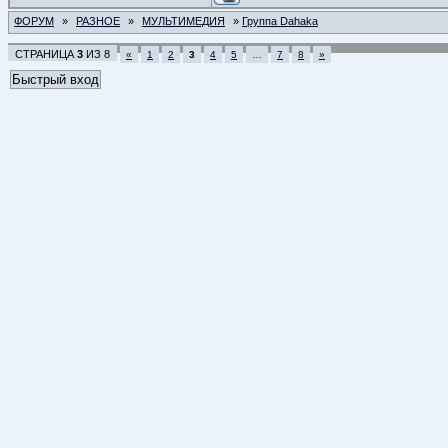
ФОРУМ
»
РАЗНОЕ
»
МУЛЬТИМЕДИЯ
»
Группа Dahaka
СТРАНИЦА
3
ИЗ
8
«
1
2
3
4
5
…
7
8
»