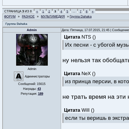
СТРАНИЦА
3
ИЗ
8
«
1
2
3
4
5
…
7
8
»
ФОРУМ
»
РАЗНОЕ
»
МУЛЬТИМЕДИЯ
»
Группа Dahaka
Группа Dahaka
Admin
Дата: Пятница, 17.07.2015, 21:45 | Сообщени
Цитата
NTS
(
)
Их песни - с убогой муз
ну нельзя так обобщат
Admin
Цитата
NeX
(
)
Администраторы
из принца персии, в кот
Сообщений:
15615
Награды:
43
Репутация:
189
не трать время на эти 
Цитата
Will
(
)
если ты веришь в экстра