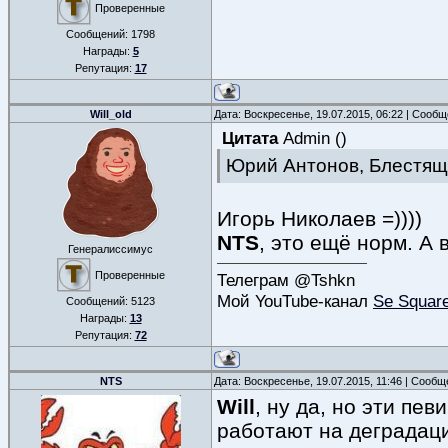
Проверенные
Сообщений:
1798
Награды:
5
Репутация:
17
Will_old
Дата: Воскресенье, 19.07.2015, 06:22 | Сооб
Цитата
Admin
(
)
Юрий Антонов, Блестящ
Игорь Николаев =))))
NTS
, это ещё норм. А 
Генералиссимус
Проверенные
Телеграм @Tshkn
Мой YouTube-канал
Se Squar
Сообщений:
5123
Награды:
13
Репутация:
72
NTS
Дата: Воскресенье, 19.07.2015, 11:46 | Сооб
Will
, ну да, но эти пев
работают на деградаци