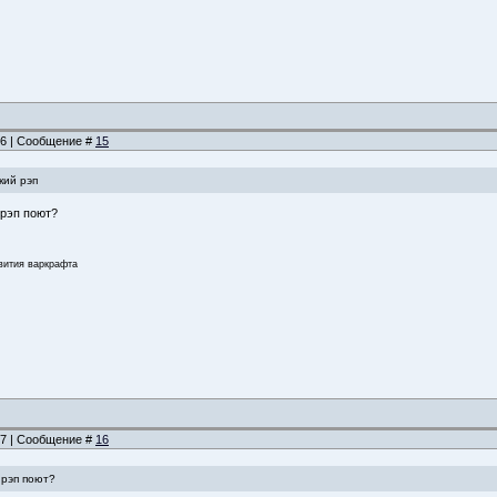
:26 | Сообщение #
15
кий рэп
 рэп поют?
звития варкрафта
:37 | Сообщение #
16
 рэп поют?