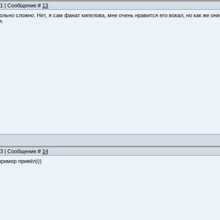
:21 | Сообщение #
13
овольно сложно. Нет, я сам фанат кипелова, мне очень нравится его вокал, но как же о
я.
:33 | Сообщение #
14
пример привёл)))