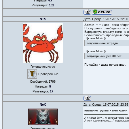
Награды:
43
Репутация:
189
NTS
Дата: Среда, 15.07.2015, 22:0
Admin
, тнт и стс - тоже общ
Послушай что нибудь из того,
Бардовскую музыку тоже не л
Если говорить про годных ба
Цитата
Admin
(
)
современной эстрады
Цитата
Admin
(
)
популярными уже 30 лет
По сабжу - даже не слышал.
Генералиссимус
Проверенные
Сообщений:
1798
Награды:
5
Репутация:
17
NeX
Дата: Среда, 15.07.2015, 23:3
название группы - имя хранит
А я такая бегу... А волосы такие на
А ноги такие вперед... А под ногами
Генералиссимус