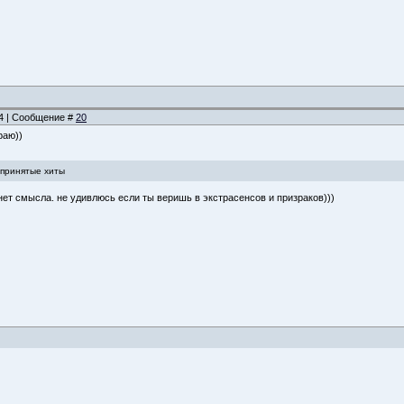
14 | Сообщение #
20
раю))
епринятые хиты
 нет смысла. не удивлюсь если ты веришь в экстрасенсов и призраков)))