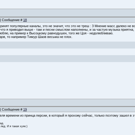
0 | Сообщение #
18
епринят популярные каналы, это не значит, что это не треш : 3 Мнение масс далеко не 
 что я приводил выше - там и песни смыслом наполнены, и за частую музыка приятна,
юблю, на пример к Высоцкому равнодушен, того же Цоя - недолюбливаю.
рдов, то например Тимур Шаов весьма не плох.
5 | Сообщение #
19
еля времени из принца персии, в который я прохожу сейчас, только поэтому зашел в э
зад.
 лед. И я такая хуяк:)