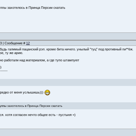
уппы захотелось в Принца Персии скатать
:03 | Сообщение #
12
будь галимый пацанский рэп. кроме бита ничего. унылый "туц" под противный пи**ёж.
ое, ту же арию.
ьно работали над материалом, а где тупо штампуют
)
-------
е редко от меня услышишь)))
руппы захотелось в Принца Персии скатать
я. хотя согласен нечто общее есть - пустыня =)