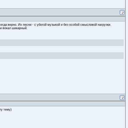
всегда верно. Их песни - с убогой музыкой и без особой смысловой нагрузки.
 и вокал шикарный.
ту тему)