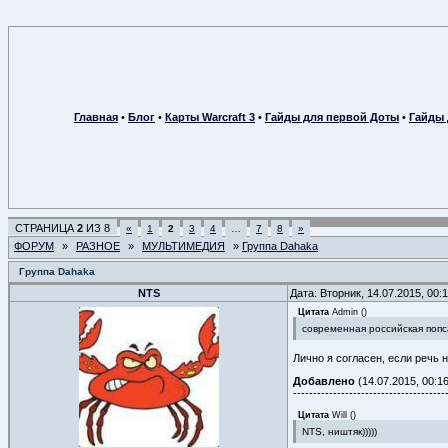
Главная
•
Блог
•
Карты Warcraft 3
•
Гайды для первой Доты
•
Гайды 
СТРАНИЦА
2
ИЗ
8
«
1
2
3
4
…
7
8
»
ФОРУМ
»
РАЗНОЕ
»
МУЛЬТИМЕДИЯ
»
Группа Dahaka
Группа Dahaka
NTS
Дата: Вторник, 14.07.2015, 00
Цитата
Admin
(
)
современная российская попса
Лично я согласен, если речь н
Добавлено
(14.07.2015, 00:16
--------------------------------------
Цитата
Will
(
)
NTS, ништяк)))))