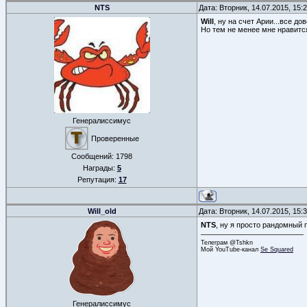
NTS
Дата: Вторник, 14.07.2015, 15
Will
, ну на счет Арии...все д
Но тем не менее мне нравитс
Генералиссимус
Проверенные
Сообщений:
1798
Награды:
5
Репутация:
17
Will_old
Дата: Вторник, 14.07.2015, 15
NTS
, ну я просто рандомный 
Телеграм @Tshkn
Мой YouTube-канал
Se Squared
Генералиссимус