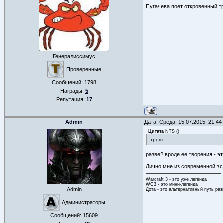
Пугачева поет откровенный тр
Генералиссимус
Проверенные
Сообщений:
1798
Награды:
5
Репутация:
17
Admin
Дата: Среда, 15.07.2015, 21:4
Цитата
NTS
(
)
треш
разве? вроде ее творения - э
Лично мне из современной эс
Warcraft 3 - это уже легенда
WC3 - это мини-легенда
Admin
Дота - это альтернативный путь ра
Администраторы
Сообщений:
15609