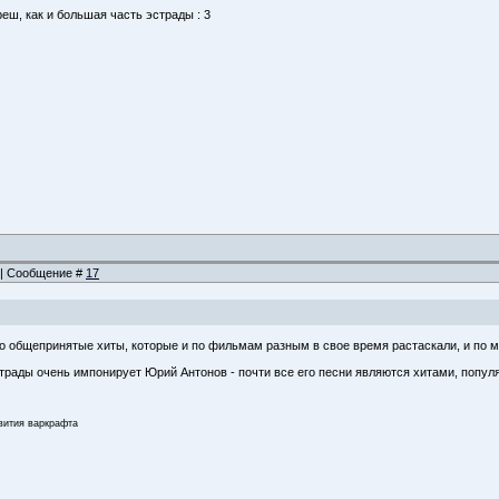
еш, как и большая часть эстрады : 3
4 | Сообщение #
17
то общепринятые хиты, которые и по фильмам разным в свое время растаскали, и по м
трады очень импонирует Юрий Антонов - почти все его песни являются хитами, попул
звития варкрафта