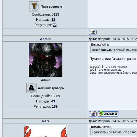
Проверенные
Сообщений:
5123
Награды:
13
Репутация:
72
Admin
Дата: Вторник, 14.07.2015, 20
Цитата
Will
(
)
какой-нибудь галимый пацанс
Пугачева или Газманов разве
Warcraft 3 - это уже легенда
WC3 - это мини-легенда
Дота - это альтернативный путь ра
Admin
Администраторы
Сообщений:
15609
Награды:
43
Репутация:
189
NTS
Дата: Вторник, 14.07.2015, 20
Цитата
Admin
(
)
Пугачева или Газманов разве