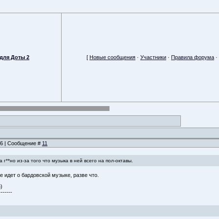
для Доты 2
[
Новые сообщения
·
Участники
·
Правила форума
·
:16 | Сообщение #
11
 г**но из-за того что музыка в ней всего на пол-октавы.
е идет о бардовской музыке, разве что.
)
-------