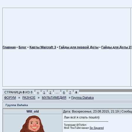
Главная
•
Блог
•
Карты Warcraft 3
•
Гайды для первой Доты
•
Гайды для Доты 2
СТРАНИЦА
8
ИЗ
8
«
1
2
…
6
7
8
ФОРУМ
»
РАЗНОЕ
»
МУЛЬТИМЕДИЯ
»
Группа Dahaka
Группа Dahaka
Will_old
Дата: Воскресенье, 23.08.2015, 21:19 | Сооб
Лан всё я спать пошёл)
Телеграм @Tshkn
Мой YouTube-канал
Se Squared