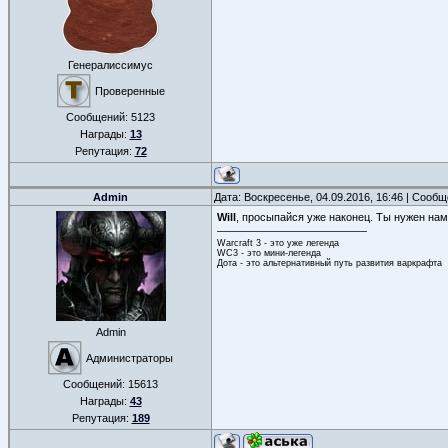
Генералиссимус
Проверенные
Сообщений:
5123
Награды:
13
Репутация:
72
Admin
Дата: Воскресенье, 04.09.2016, 16:46 | Сооб
Will
, просыпайся уже наконец. Ты нужен нам
Warcraft 3 - это уже легенда
WC3 - это мини-легенда
Дота - это альтернативный путь развития варкрафта
Admin
Администраторы
Сообщений:
15613
Награды:
43
Репутация:
189