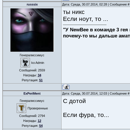
russsix
Дата: Среда, 30.07.2014, 02:28 | Сообщение 
ты никс
Если ноут, то ...
"У NewBee в команде 3 гея 
почему-то мы дальше амат
Генералиссимус
ko Admin
Сообщений:
2559
Награды:
34
Репутация:
51
ExPeriMent
Дата: Среда, 30.07.2014, 12:03 | Сообщение 
С дотой
Генералиссимус
Проверенные
Если фура, то...
Сообщений:
2794
Награды:
12
Репутация:
54