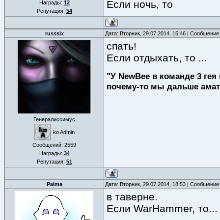
Если ночь, то
Награды:
12
Репутация:
54
russsix
Дата: Вторник, 29.07.2014, 16:46 | Сообщение
спать!
Если отдыхать, то ...
"У NewBee в команде 3 гея 
почему-то мы дальше амат
Генералиссимус
ko Admin
Сообщений:
2559
Награды:
34
Репутация:
51
Palma
Дата: Вторник, 29.07.2014, 18:53 | Сообщение
в таверне.
Если WarHammer, то...