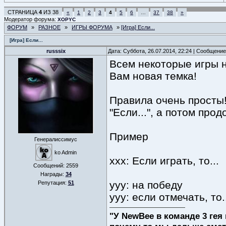
СТРАНИЦА
4
ИЗ
38
«
1
2
3
4
5
6
…
37
38
»
Модератор форума:
XOPYC
ФОРУМ
»
РАЗНОЕ
»
ИГРЫ ФОРУМА
»
[Игра] Если...
[Игра] Если...
russsix
Дата: Суббота, 26.07.2014, 22:24 | Сообщени
Всем некоторые игры н
Вам новая темка!
Правила очень просты
"Если...", а потом прод
Пример
Генералиссимус
ko Admin
xxx: Если играть, то...
Сообщений:
2559
Награды:
34
yyy: на победу
Репутация:
51
yyy: если отмечать, то.
"У NewBee в команде 3 гея 