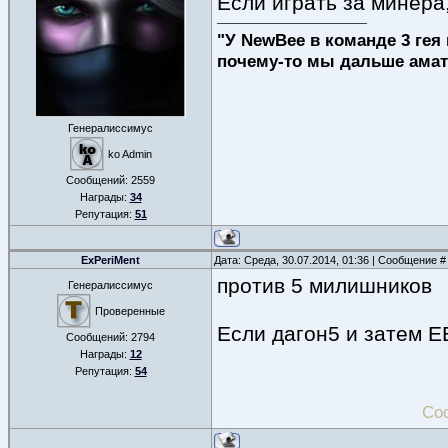
Если играть за минера, 
"У NewBee в команде 3 гея 
почему-то мы дальше амат
Генералиссимус
ko Admin
Сообщений:
2559
Награды:
34
Репутация:
51
ExPeriMent
Дата: Среда, 30.07.2014, 01:36 | Сообщение 
против 5 милишников
Генералиссимус
Проверенные
Если дагон5 и затем ЕБ
Сообщений:
2794
Награды:
12
Репутация:
54
Со