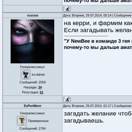
почему-то мы дальше амат
russsix
Дата: Вторник, 29.07.2014, 00:14 | Сообщение
на керри, и фармим как
Если загадывать желани
"У NewBee в команде 3 гея 
почему-то мы дальше амат
Генералиссимус
ko Admin
Сообщений:
2559
Награды:
34
Репутация:
51
ExPeriMent
Дата: Вторник, 29.07.2014, 01:17 | Сообщение
загадать желание чтоб
Генералиссимус
загадываешь.
Проверенные
Сообщений:
2794