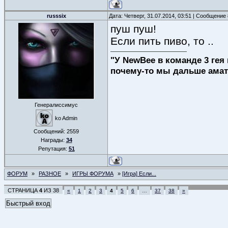
russsix
Дата: Четверг, 31.07.2014, 03:51 | Сообщение
пуш пуш!
Если пить пиво, то ..
"У NewBee в команде 3 гея 
почему-то мы дальше амат
Генералиссимус
ko Admin
Сообщений:
2559
Награды:
34
Репутация:
51
ФОРУМ
»
РАЗНОЕ
»
ИГРЫ ФОРУМА
»
[Игра] Если...
СТРАНИЦА
4
ИЗ
38
«
1
2
3
4
5
6
…
37
38
»