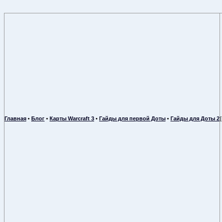
Главная
•
Блог
•
Карты Warcraft 3
•
Гайды для первой Доты
•
Гайды для Доты 2