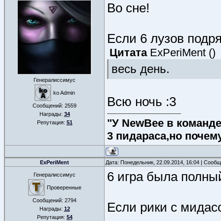
Во сне!
Если 6 лузов подряд
Цитата
ExPeriMent
(
)
весь день.
Генералиссимус
ko Admin
Всю ночь :3
Сообщений:
2559
Награды:
34
"У NewBee в команде 
Репутация:
51
3 пидараса,но почем
ExPeriMent
Дата: Понедельник, 22.09.2014, 16:04 | Сооб
6 игра была полный
Генералиссимус
Проверенные
Сообщений:
2794
Если рики с мидас
Награды:
12
Репутация:
54