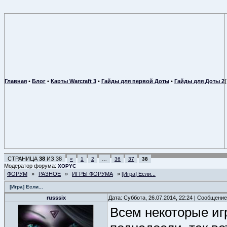
Главная
•
Блог
•
Карты Warcraft 3
•
Гайды для первой Доты
•
Гайды для Доты 2
СТРАНИЦА
38
ИЗ
38
«
1
2
…
36
37
38
Модератор форума:
XOPYC
ФОРУМ
»
РАЗНОЕ
»
ИГРЫ ФОРУМА
»
[Игра] Если...
[Игра] Если...
russsix
Дата: Суббота, 26.07.2014, 22:24 | Сообщени
Всем некоторые иг