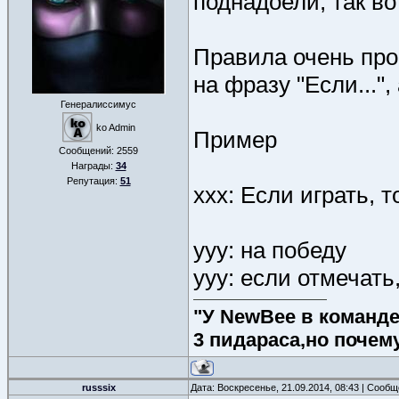
поднадоели, так во
Правила очень про
на фразу "Если...",
Генералиссимус
ko Admin
Пример
Сообщений:
2559
Награды:
34
Репутация:
51
xxx: Если играть, то
yyy: на победу
yyy: если отмечать, 
"У NewBee в команде 
3 пидараса,но почем
russsix
Дата: Воскресенье, 21.09.2014, 08:43 | Сооб