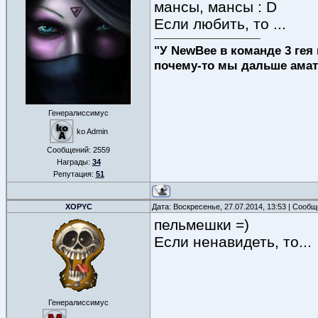
мансы, мансы : D
Если любить, то ...
"У NewBee в команде 3 гея 
почему-то мы дальше амат
Генералиссимус
ko Admin
Сообщений:
2559
Награды:
34
Репутация:
51
XOPYC
Дата: Воскресенье, 27.07.2014, 13:53 | Сооб
пельмешки =)
Если ненавидеть, то...
Генералиссимус