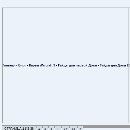
Главная
•
Блог
•
Карты Warcraft 3
•
Гайды для первой Доты
•
Гайды для Доты 2
СТРАНИЦА
1
ИЗ
38
1
2
3
…
37
38
»