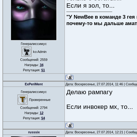
Если я зол, то...
"У NewBee в команде 3 гея 
почему-то мы дальше амат
Генералиссимус
ko Admin
Сообщений:
2559
Награды:
34
Репутация:
51
ExPeriMent
Дата: Воскресенье, 27.07.2014, 11:46 | Сооб
Делаю рампагу
Генералиссимус
Проверенные
Если инвокер мх, то...
Сообщений:
2794
Награды:
12
Репутация:
54
russsix
Дата: Воскресенье, 27.07.2014, 12:21 | Сооб