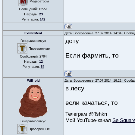
Модераторы
Сообщений:
13551
Награды:
23
Репутация:
142
ExPeriMent
Дата: Воскресенье, 27.07.2014, 14:34 | Сооб
доту
Генералиссимус
Проверенные
Если фармить, то
Сообщений:
2794
Награды:
12
Репутация:
54
Will_old
Дата: Воскресенье, 27.07.2014, 16:22 | Сооб
в лесу
если качаться, то
Телеграм @Tshkn
Мой YouTube-канал
Se Squar
Генералиссимус
Проверенные