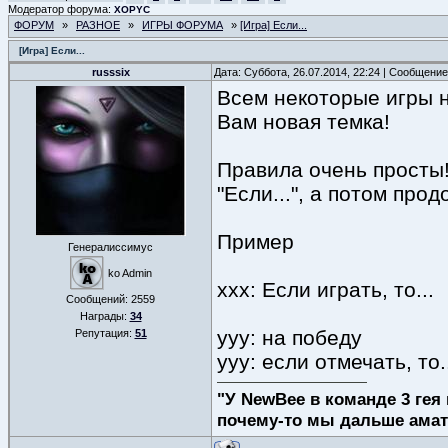
Модератор форума:
XOPYC
ФОРУМ
»
РАЗНОЕ
»
ИГРЫ ФОРУМА
»
[Игра] Если...
[Игра] Если...
russsix
Дата: Суббота, 26.07.2014, 22:24 | Сообщени
Всем некоторые игры н
Вам новая темка!
Правила очень просты
"Если...", а потом прод
Пример
Генералиссимус
ko Admin
xxx: Если играть, то...
Сообщений:
2559
Награды:
34
yyy: на победу
Репутация:
51
yyy: если отмечать, то.
"У NewBee в команде 3 гея 
почему-то мы дальше амат