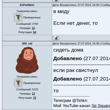
ExPeriMent
Дата: Воскресенье, 27.07.2014, 16:35 | Сооб
в миду
Генералиссимус
Проверенные
Если нет денег, то
Сообщений:
2794
Награды:
12
Репутация:
54
Will_old
Дата: Воскресенье, 27.07.2014, 16:38 | Сооб
сидеть дома
Добавлено
(27.07.2014
---------------------------------
если рак свистнул
Генералиссимус
Добавлено
(27.07.2014
Проверенные
---------------------------------
то
Сообщений:
5123
Награды:
13
Репутация:
72
Телеграм @Tshkn
Мой YouTube-канал
Se Squar