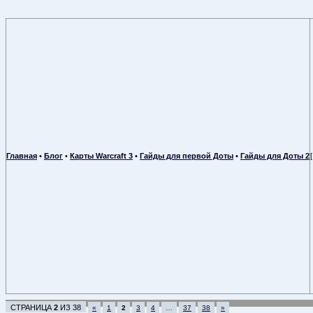
Главная
•
Блог
•
Карты Warcraft 3
•
Гайды для первой Доты
•
Гайды для Доты 2
СТРАНИЦА
2
ИЗ
38
«
1
2
3
4
…
37
38
»