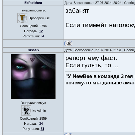
ExPeriMent
Дата: Воскресенье, 27.07.2014, 20:24 | Сооб
забанят
Генералиссимус
Проверенные
Если тиммейт наголову 
Сообщений:
2794
Награды:
12
Репутация:
54
russsix
Дата: Воскресенье, 27.07.2014, 21:31 | Сооб
репорт ему фаст.
Если гулять, то ...
"У NewBee в команде 3 гея 
почему-то мы дальше амат
Генералиссимус
ko Admin
Сообщений:
2559
Награды:
34
Репутация:
51