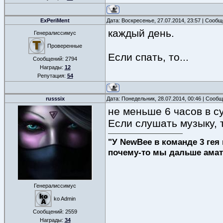
ExPeriMent
Дата: Воскресенье, 27.07.2014, 23:57 | Сооб
каждый день.
Генералиссимус
Проверенные
Если спать, то...
Сообщений:
2794
Награды:
12
Репутация:
54
russsix
Дата: Понедельник, 28.07.2014, 00:46 | Сооб
не меньше 6 часов в су
Если слушать музыку, т
"У NewBee в команде 3 гея 
почему-то мы дальше амат
Генералиссимус
ko Admin
Сообщений:
2559
Награды:
34