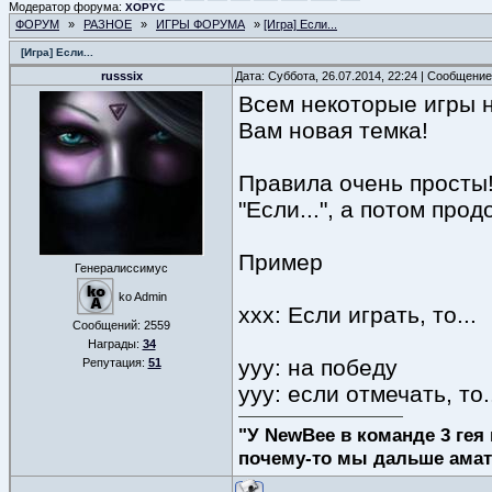
Модератор форума:
XOPYC
ФОРУМ
»
РАЗНОЕ
»
ИГРЫ ФОРУМА
»
[Игра] Если...
[Игра] Если...
russsix
Дата: Суббота, 26.07.2014, 22:24 | Сообщени
Всем некоторые игры н
Вам новая темка!
Правила очень просты
"Если...", а потом прод
Пример
Генералиссимус
ko Admin
xxx: Если играть, то...
Сообщений:
2559
Награды:
34
yyy: на победу
Репутация:
51
yyy: если отмечать, то.
"У NewBee в команде 3 гея 
почему-то мы дальше амат