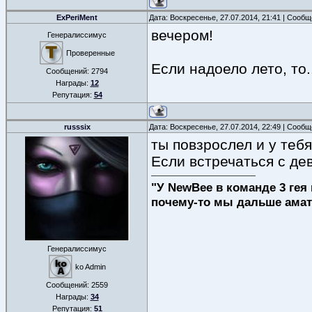
ExPeriMent
Дата: Воскресенье, 27.07.2014, 21:41 | Сооб
вечером!
Генералиссимус
Проверенные
Если надоело лето, то..
Сообщений:
2794
Награды:
12
Репутация:
54
russsix
Дата: Воскресенье, 27.07.2014, 22:49 | Сооб
ты повзрослел и у теб
Если встречаться с дев
"У NewBee в команде 3 гея 
почему-то мы дальше амат
Генералиссимус
ko Admin
Сообщений:
2559
Награды:
34
Репутация:
51