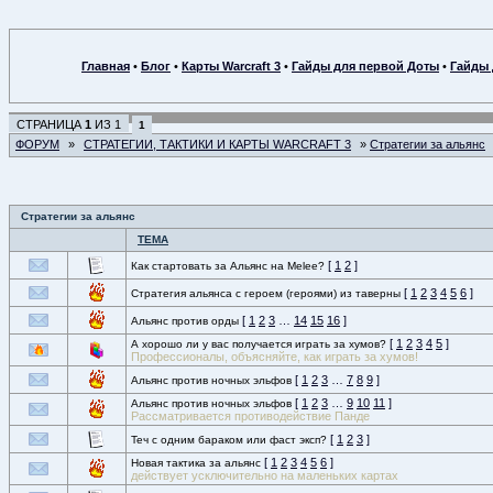
Главная
•
Блог
•
Карты Warcraft 3
•
Гайды для первой Доты
•
Гайды 
СТРАНИЦА
1
ИЗ
1
1
ФОРУМ
»
СТРАТЕГИИ, ТАКТИКИ И КАРТЫ WARCRAFT 3
»
Стратегии за альянс
Стратегии за альянс
ТЕМА
[
1
2
]
Как стартовать за Альянс на Melee?
[
1
2
3
4
5
6
]
Стратегия альянса с героем (героями) из таверны
[
1
2
3
…
14
15
16
]
Альянс против орды
[
1
2
3
4
5
]
А хорошо ли у вас получается играть за хумов?
Профессионалы, объясняйте, как играть за хумов!
[
1
2
3
…
7
8
9
]
Альянс против ночных эльфов
[
1
2
3
…
9
10
11
]
Альянс против ночных эльфов
Рассматривается противодействие Панде
[
1
2
3
]
Теч с одним бараком или фаст эксп?
[
1
2
3
4
5
6
]
Новая тактика за альянс
действует усключительно на маленьких картах