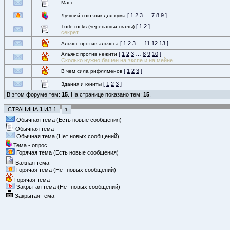
Масс
[
1
2
3
…
7
8
9
]
Лучший союзник для хума
[
1
2
]
Turle rocks (черепашьи скалы)
секрет...
[
1
2
3
…
11
12
13
]
Альянс против альянса
[
1
2
3
…
8
9
10
]
Альянс против нежити
Сколько нужно башен на экспе и на мейне
[
1
2
3
]
В чем сила рифллменов
[
1
2
3
]
Здания и юниты
В этом форуме тем:
15
. На странице показано тем:
15
.
СТРАНИЦА
1
ИЗ
1
1
Обычная тема (Есть новые сообщения)
Обычная тема
Обычная тема (Нет новых сообщений)
Тема - опрос
Горячая тема (Есть новые сообщения)
Важная тема
Горячая тема (Нет новых сообщений)
Горячая тема
Закрытая тема (Нет новых сообщений)
Закрытая тема