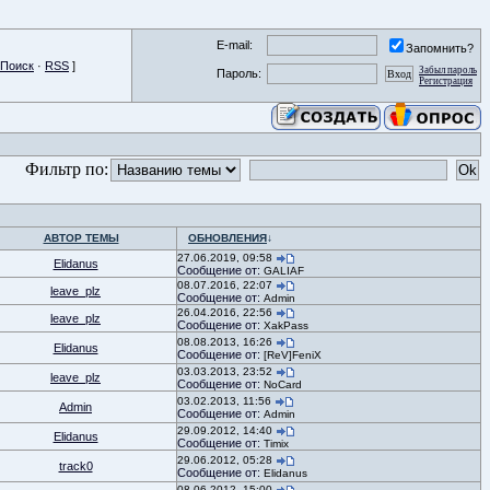
E-mail:
Запомнить?
Поиск
·
RSS
]
Забыл пароль
Пароль:
Регистрация
Фильтр по:
АВТОР ТЕМЫ
ОБНОВЛЕНИЯ
↓
27.06.2019, 09:58
Elidanus
Сообщение от:
GALIAF
08.07.2016, 22:07
leave_plz
Сообщение от:
Admin
26.04.2016, 22:56
leave_plz
Сообщение от:
XakPass
08.08.2013, 16:26
Elidanus
Сообщение от:
[ReV]FeniX
03.03.2013, 23:52
leave_plz
Сообщение от:
NoCard
03.02.2013, 11:56
Admin
Сообщение от:
Admin
29.09.2012, 14:40
Elidanus
Сообщение от:
Timix
29.06.2012, 05:28
track0
Сообщение от:
Elidanus
08.06.2012, 15:00