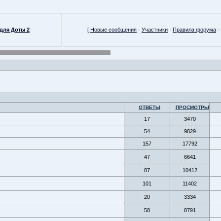
для Доты 2
[
Новые сообщения
·
Участники
·
Правила форума
·
ОТВЕТЫ
ПРОСМОТРЫ
17
3470
54
9829
157
17792
47
6641
87
10412
101
11402
20
3334
58
8791